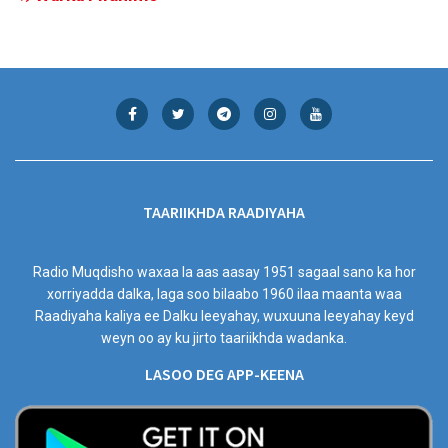
TAARIIKHDA RAADIYAHA
Radio Muqdisho waxaa la aas aasay 1951 sagaal sano ka hor
xorriyadda dalka, laga soo bilaabo 1960 ilaa maanta waa
Raadiyaha kaliya ee Dalku leeyahay, wuxuuna leeyahay keyd
weyn oo ay ku jirto taariikhda wadanka.
LASOO DEG APP-KEENA