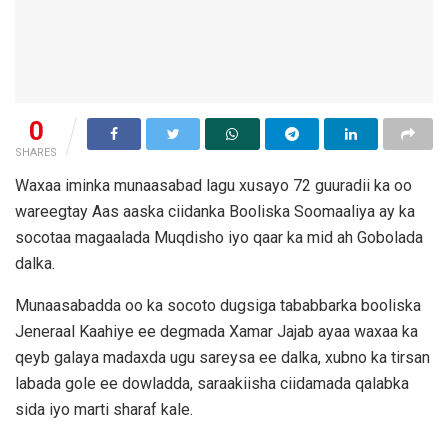
0
SHARES
Waxaa iminka munaasabad lagu xusayo 72 guuradii ka oo
wareegtay Aas aaska ciidanka Booliska Soomaaliya ay ka
socotaa magaalada Muqdisho iyo qaar ka mid ah Gobolada
dalka.
Munaasabadda oo ka socoto dugsiga tababbarka booliska
Jeneraal Kaahiye ee degmada Xamar Jajab ayaa waxaa ka
qeyb galaya madaxda ugu sareysa ee dalka, xubno ka tirsan
labada gole ee dowladda, saraakiisha ciidamada qalabka
sida iyo marti sharaf kale.