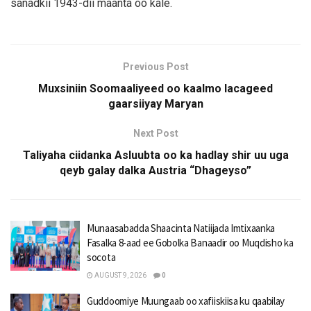
sanadkii 1943-dii maanta oo kale.
Previous Post
Muxsiniin Soomaaliyeed oo kaalmo lacageed
gaarsiiyay Maryan
Next Post
Taliyaha ciidanka Asluubta oo ka hadlay shir uu uga
qeyb galay dalka Austria “Dhageyso”
Munaasabadda Shaacinta Natiijada Imtixaanka
Fasalka 8-aad ee Gobolka Banaadir oo Muqdisho ka
socota
AUGUST 9, 2026
0
Guddoomiye Muungaab oo xafiiskiisa ku qaabilay