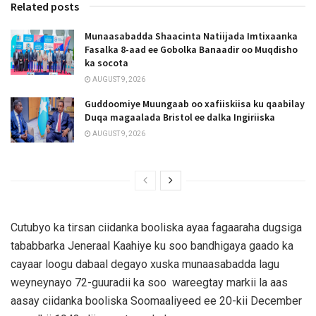
Related posts
Munaasabadda Shaacinta Natiijada Imtixaanka
Fasalka 8-aad ee Gobolka Banaadir oo Muqdisho
ka socota
AUGUST 9, 2026
Guddoomiye Muungaab oo xafiiskiisa ku qaabilay
Duqa magaalada Bristol ee dalka Ingiriiska
AUGUST 9, 2026
Cutubyo ka tirsan ciidanka booliska ayaa fagaaraha dugsiga
tababbarka Jeneraal Kaahiye ku soo bandhigaya gaado ka
cayaar loogu dabaal degayo xuska munaasabadda lagu
weyneynayo 72-guuradii ka soo wareegtay markii la aas
aasay ciidanka booliska Soomaaliyeed ee 20-kii December