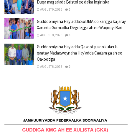
Duqa magaalada Bristol ee dalka Ingiriiska
AUGUST 9, 2026
0
Guddoomiyaha Hay’adda SoDMA oo xarigga ka jaray
Xarunta Gurmadka Degdegga ah ee Waqooyi Bari
AUGUST 8, 2026
0
Guddoomiyaha Hay’adda Qaxootiga oo kulan la
qaatay Madaxweynaha Hay’adda Caalamiga ah ee
Qaxootiga
AUGUST 8, 2026
0