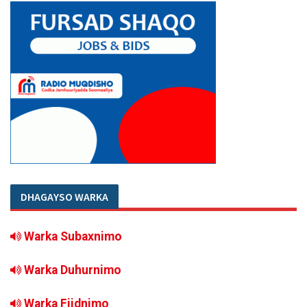
DHAGAYSO WARKA
Warka Subaxnimo
Warka Duhurnimo
Warka Fiidnimo