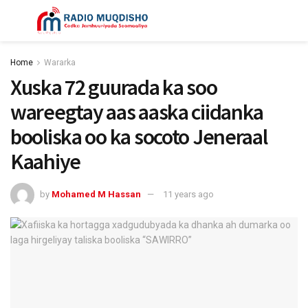
Home
Wararka
Xuska 72 guurada ka soo
wareegtay aas aaska ciidanka
booliska oo ka socoto Jeneraal
Kaahiye
by
Mohamed M Hassan
11 years ago