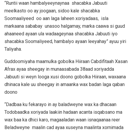
“Runtii waan hambalyeeynaynaa shacabka Jabuuti
meelkasto oo ay joogaan, sidoo kale shacabka
Soomaaliyeed oo aan laga laheen xoriyadaas, isla
markaana sababay unasoo halgamay, marka caawa si guud
ahaaneed ayaan ula wadaageynaa shacabka Jabuuti iyo
shacabka Soomaliyeed, hambalyo ayaan leeyahay” ayuu yiri
Taliyaha.
Guddoomiyaha maamulka gobolka Hiiraan Cabdifitaah Xasan
Afrax ayaa sheegay in munaasabada 38aad xoriyadda
Jabuuti si weyn looga xusi doono gobolka Hiiraan, waxaana
dhinaca kale uu sheegay in amaanka wax badan laga qaban
doono
“Dadbaa ku fekarayo in ay baladweyne wax ka dhacaan
Todobaadka xoriyada laakiin hadaan acanta isqabsano ma
wax baa ka dhici karo, magaaladan waan isnaqaanaa reer
Beladweyne maalin cad ayaa xuseyna maalinta xornimada