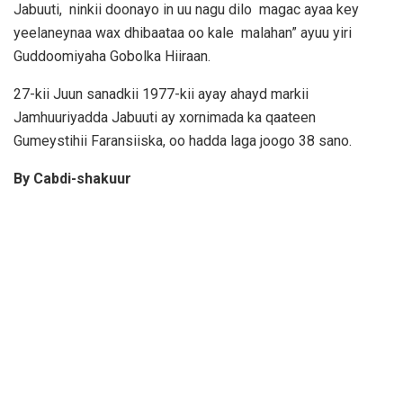
Jabuuti, ninkii doonayo in uu nagu dilo magac ayaa key
yeelaneynaa wax dhibaataa oo kale malahan” ayuu yiri
Guddoomiyaha Gobolka Hiiraan.
27-kii Juun sanadkii 1977-kii ayay ahayd markii
Jamhuuriyadda Jabuuti ay xornimada ka qaateen
Gumeystihii Faransiiska, oo hadda laga joogo 38 sano.
By Cabdi-shakuur