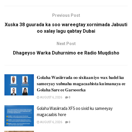
Previous Post
Xuska 38 guurada ka soo wareegtay xornimada Jabuuti
oo xalay lagu qabtay Dubai
Next Post
Dhageyso Warka Duhurnimo ee Radio Muqdisho
𝐆𝐨𝐥𝐚𝐡𝐚 𝐖𝐚𝐬𝐢𝐢𝐫𝐫𝐚𝐝𝐚 𝐨𝐨 𝐬𝐢𝐱𝐢𝐭𝐚𝐚𝐧 𝐢𝐲𝐨 𝐰𝐚𝐱 𝐛𝐚𝐝𝐞𝐥 𝐤𝐮
𝐬𝐚𝐦𝐞𝐞𝐲𝐚𝐲 𝐱𝐮𝐛𝐧𝐚𝐡𝐚 𝐦𝐚𝐠𝐚𝐜𝐚𝐚𝐛𝐢𝐬𝐭𝐚 𝐤𝐮 𝐢𝐦𝐚𝐧𝐚𝐲𝐚 𝐞𝐞
𝐆𝐨𝐥𝐚𝐡𝐚 𝐒𝐚𝐫𝐞 𝐞𝐞 𝐆𝐚𝐫𝐬𝐨𝐨𝐫𝐤𝐚
AUGUST 6, 2026
0
Golaha Wasiirrada XFS oo sixid ku sameeyay
magacaabis hore
AUGUST 6, 2026
0