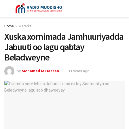
Home
Wararka
Xuska xornimada Jamhuuriyadda
Jabuuti oo lagu qabtay
Beladweyne
by
Mohamed M Hassan
11 years ago