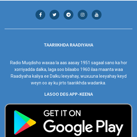
TAARIIKHDA RAADIYAHA
Radio Muqdisho waxaa la aas aasay 1951 sagaal sano ka hor
xorriyadda dalka, laga soo bilaabo 1960 ilaa maanta waa
Raadiyaha kaliya ee Dalku leeyahay, wuxuuna leeyahay keyd
weyn oo ay ku jirto taariikhda wadanka.
LASOO DEG APP-KEENA