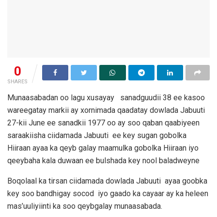
0
SHARES
Munaasabadan oo lagu xusayay sanadguudii 38 ee kasoo
wareegatay markii ay xornimada qaadatay dowlada Jabuuti
27-kii June ee sanadkii 1977 oo ay soo qaban qaabiyeen
saraakiisha ciidamada Jabuuti ee key sugan gobolka
Hiiraan ayaa ka qeyb galay maamulka gobolka Hiiraan iyo
qeeybaha kala duwaan ee bulshada key nool baladweyne
Boqolaal ka tirsan ciidamada dowlada Jabuuti ayaa goobka
key soo bandhigay socod iyo gaado ka cayaar ay ka heleen
mas’uuliyiinti ka soo qeybgalay munaasabada.