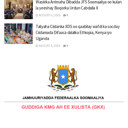
Wasiirka Arrimaha Dibadda JFS Soomaaliya oo kulan
la yeeshay Boqorka Urdun Cabdalla II
AUGUST 6, 2026
0
Taliyaha Ciidanka XDS oo qaabilay wafdi ka socday
Ciidamada Difaaca dalalka Ethiopia, Kenya iyo
Uganda
AUGUST 6, 2026
0