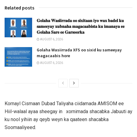
Related posts
𝐆𝐨𝐥𝐚𝐡𝐚 𝐖𝐚𝐬𝐢𝐢𝐫𝐫𝐚𝐝𝐚 𝐨𝐨 𝐬𝐢𝐱𝐢𝐭𝐚𝐚𝐧 𝐢𝐲𝐨 𝐰𝐚𝐱 𝐛𝐚𝐝𝐞𝐥 𝐤𝐮
𝐬𝐚𝐦𝐞𝐞𝐲𝐚𝐲 𝐱𝐮𝐛𝐧𝐚𝐡𝐚 𝐦𝐚𝐠𝐚𝐜𝐚𝐚𝐛𝐢𝐬𝐭𝐚 𝐤𝐮 𝐢𝐦𝐚𝐧𝐚𝐲𝐚 𝐞𝐞
𝐆𝐨𝐥𝐚𝐡𝐚 𝐒𝐚𝐫𝐞 𝐞𝐞 𝐆𝐚𝐫𝐬𝐨𝐨𝐫𝐤𝐚
AUGUST 6, 2026
Golaha Wasiirrada XFS oo sixid ku sameeyay
magacaabis hore
AUGUST 6, 2026
Kornayl Cismaan Dubad Taliyaha ciidamada AMISOM ee
Hiil-walaal ayaa sheegay in xornimada shacabka Jabuuti ay
ku nool yihiin ay qeyb weyn ka qaateen shacabka
Soomaaliyeed.