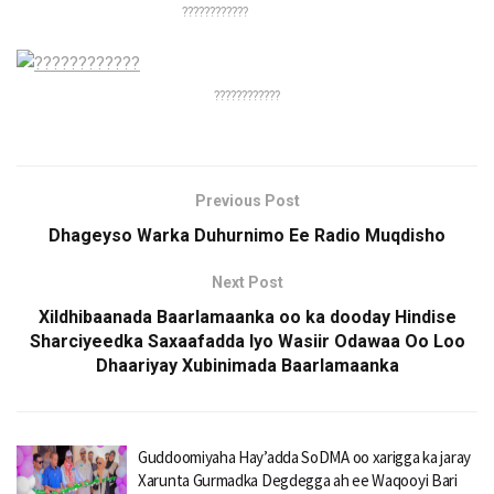
????????????
????????????
Previous Post
Dhageyso Warka Duhurnimo Ee Radio Muqdisho
Next Post
Xildhibaanada Baarlamaanka oo ka dooday Hindise
Sharciyeedka Saxaafadda Iyo Wasiir Odawaa Oo Loo
Dhaariyay Xubinimada Baarlamaanka
Guddoomiyaha Hay’adda SoDMA oo xarigga ka jaray
Xarunta Gurmadka Degdegga ah ee Waqooyi Bari