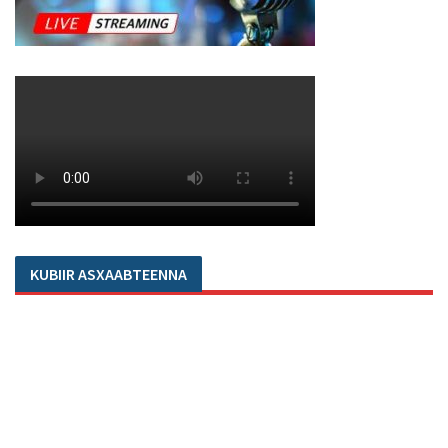
KUBIIR ASXAABTEENNA