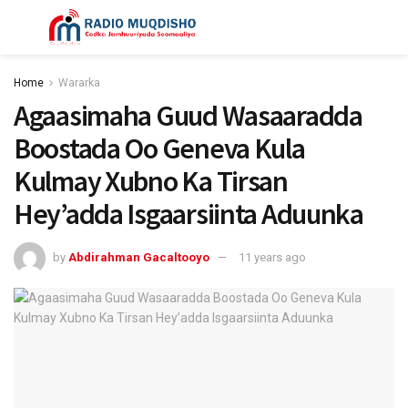
Home
Wararka
Agaasimaha Guud Wasaaradda
Boostada Oo Geneva Kula
Kulmay Xubno Ka Tirsan
Hey’adda Isgaarsiinta Aduunka
by
Abdirahman Gacaltooyo
11 years ago