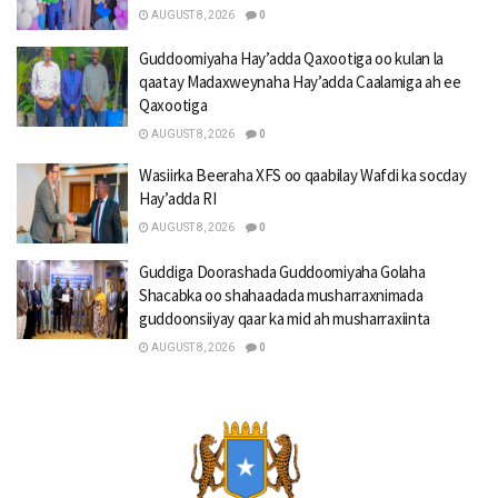
AUGUST 8, 2026
0
Guddoomiyaha Hay’adda Qaxootiga oo kulan la
qaatay Madaxweynaha Hay’adda Caalamiga ah ee
Qaxootiga
AUGUST 8, 2026
0
Wasiirka Beeraha XFS oo qaabilay Wafdi ka socday
Hay’adda RI
AUGUST 8, 2026
0
Guddiga Doorashada Guddoomiyaha Golaha
Shacabka oo shahaadada musharraxnimada
guddoonsiiyay qaar ka mid ah musharraxiinta
AUGUST 8, 2026
0