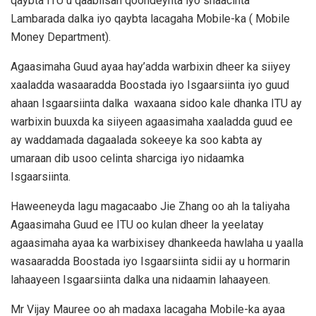
qaybta ITU u qaabilsan qoondeynta iyo shaacinta
Lambarada dalka iyo qaybta lacagaha Mobile-ka ( Mobile
Money Department).
Agaasimaha Guud ayaa hay’adda warbixin dheer ka siiyey
xaaladda wasaaradda Boostada iyo Isgaarsiinta iyo guud
ahaan Isgaarsiinta dalka waxaana sidoo kale dhanka ITU ay
warbixin buuxda ka siiyeen agaasimaha xaaladda guud ee
ay waddamada dagaalada sokeeye ka soo kabta ay
umaraan dib usoo celinta sharciga iyo nidaamka
Isgaarsiinta.
Haweeneyda lagu magacaabo Jie Zhang oo ah la taliyaha
Agaasimaha Guud ee ITU oo kulan dheer la yeelatay
agaasimaha ayaa ka warbixisey dhankeeda hawlaha u yaalla
wasaaradda Boostada iyo Isgaarsiinta sidii ay u hormarin
lahaayeen Isgaarsiinta dalka una nidaamin lahaayeen.
Mr Vijay Mauree oo ah madaxa lacagaha Mobile-ka ayaa