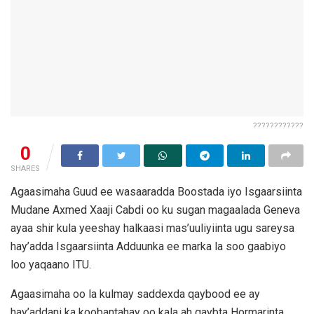
????????????
0
SHARES
Agaasimaha Guud ee wasaaradda Boostada iyo Isgaarsiinta
Mudane Axmed Xaaji Cabdi oo ku sugan magaalada Geneva
ayaa shir kula yeeshay halkaasi mas’uuliyiinta ugu sareysa
hay’adda Isgaarsiinta Adduunka ee marka la soo gaabiyo
loo yaqaano ITU.
Agaasimaha oo la kulmay saddexda qaybood ee ay
hay’addani ka koobantahay oo kala ah qaybta Hormarinta,