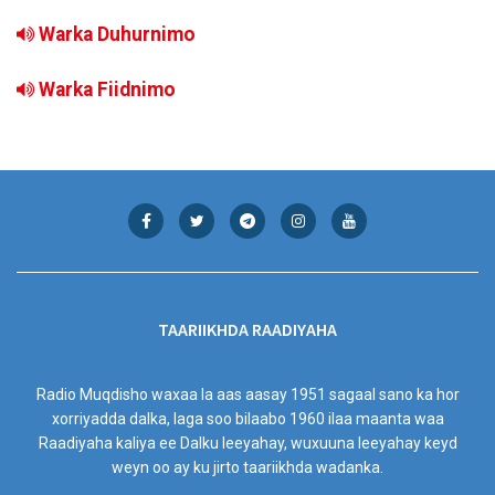
Warka Duhurnimo
Warka Fiidnimo
TAARIIKHDA RAADIYAHA
Radio Muqdisho waxaa la aas aasay 1951 sagaal sano ka hor
xorriyadda dalka, laga soo bilaabo 1960 ilaa maanta waa
Raadiyaha kaliya ee Dalku leeyahay, wuxuuna leeyahay keyd
weyn oo ay ku jirto taariikhda wadanka.