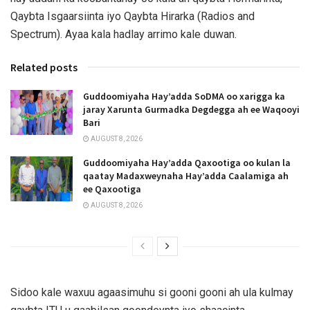
Qaybta Isgaarsiinta iyo Qaybta Hirarka (Radios and
Spectrum). Ayaa kala hadlay arrimo kale duwan.
Related posts
Guddoomiyaha Hay’adda SoDMA oo xarigga ka
jaray Xarunta Gurmadka Degdegga ah ee Waqooyi
Bari
AUGUST 8, 2026
Guddoomiyaha Hay’adda Qaxootiga oo kulan la
qaatay Madaxweynaha Hay’adda Caalamiga ah
ee Qaxootiga
AUGUST 8, 2026
Sidoo kale waxuu agaasimuhu si gooni gooni ah ula kulmay