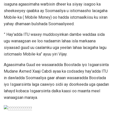
isaguna agaasimaha warbixin dheer ka siiyay isagoo ka
sheekeeyey qaabka ay Soomaaliya u isticmaasho lacagaha
Mobile-ka ( Mobile Money) oo hadda istcmaalkiisu ku xiran
yahay dhamaan bulshada Soomaaliyeed.
” Hay’adda ITU waxey muddooyinkan dambe waddaa sida
ugu wanaagsan ee loo nadaamin lahaa isla markaana
siyaasad guud uu caalamku uga yeelan lahaa lacagaha lagu
isticmaalo Mobile-ka” ayuu yiri Vijay.
Agaasimaha Guud ee wasaaradda Boostada iyo Isgaarsiinta
Mudane Axmed Xaaji Cabdi ayaa ka codsadey hay’adda ITU
in dawladda Soomaaliya gaar ahaan wasaaradda Boostada
iyo Isgaarsiinta laga caawiyo sidii ay doorkeeda uga qaadan
lahayd kobaca Isgaarsiinta dalka kaasi oo maanta meel
wanaagsan maraya.