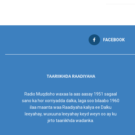
FACEBOOK
TAARIIKHDA RAADIYAHA
Radio Muqdisho waxaa la aas aasay 1951 sagaal
sano ka hor xorriyadda dalka, laga soo bilaabo 1960
ilaa maanta waa Raadiyaha kaliya ee Dalku
leeyahay, wuxuuna leeyahay keyd weyn oo ay ku
jirto taariikhda wadanka.