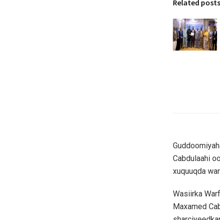
Related post
Guddoomiyaha
Cabdulaahi oo
xuquuqda wari
Wasiirka War
Maxamed Cabd
sharciyeedkan