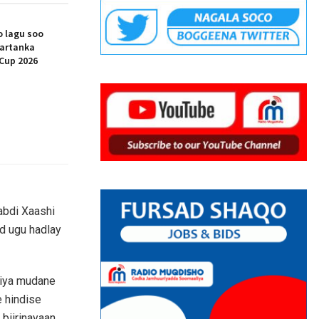
 lagu soo
artanka
Cup 2026
abdi Xaashi
d ugu hadlay
liya mudane
 hindise
biirinayaan