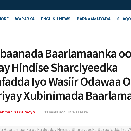
HORE
WARARKA
ENGLISH NEWS
BARNAAMIJYADA
SHAQO
ibaanada Baarlamaanka oo
y Hindise Sharciyeedka
fadda Iyo Wasiir Odawaa O
iyay Xubinimada Baarlam
rahman Gacaltooyo
11 years ago
in
Wararka