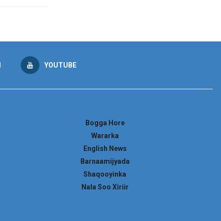
M
YOUTUBE
Bogga Hore
Wararka
English News
Barnaamijyada
Shaqooyinka
Nala Soo Xiriir