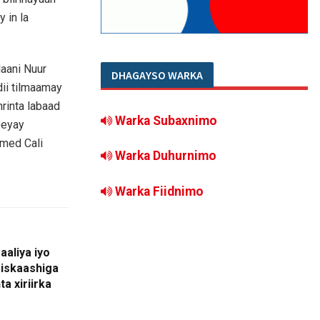
 in la
aani Nuur
DHAGAYSO WARKA
ii tilmaamay
rinta labaad
Warka Subaxnimo
eeyay
med Cali
Warka Duhurnimo
Warka Fiidnimo
aliya iyo
 iskaashiga
a xiriirka