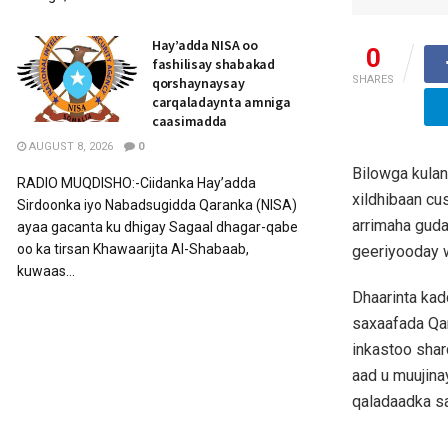
Hay’adda NISA oo
0
fashilisay shabakad
SHARES
qorshaynaysay
carqaladaynta amniga
caasimadda
AUGUST 8, 2026
0
Bilowga kulan
RADIO MUQDISHO:-Ciidanka Hay’adda
xildhibaan cu
Sirdoonka iyo Nabadsugidda Qaranka (NISA)
arrimaha gud
ayaa gacanta ku dhigay Sagaal dhagar-qabe
oo ka tirsan Khawaarijta Al-Shabaab,
geeriyooday w
kuwaas...
Dhaarinta kad
saxaafada Qa
inkastoo shar
aad u muujina
qaladaadka s