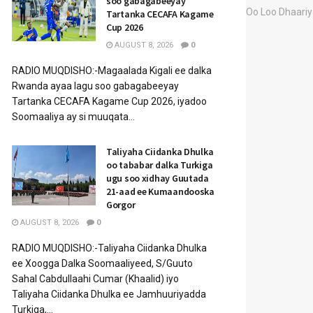
soo gabagabeeyay
Tartanka CECAFA Kagame
Cup 2026
AUGUST 8, 2026
0
RADIO MUQDISHO:-Magaalada Kigali ee dalka
Rwanda ayaa lagu soo gabagabeeyay
Tartanka CECAFA Kagame Cup 2026, iyadoo
Soomaaliya ay si muuqata...
Taliyaha Ciidanka Dhulka
oo tababar dalka Turkiga
ugu soo xidhay Guutada
21-aad ee Kumaandooska
Gorgor
AUGUST 8, 2026
0
RADIO MUQDISHO:-Taliyaha Ciidanka Dhulka
ee Xoogga Dalka Soomaaliyeed, S/Guuto
Sahal Cabdullaahi Cumar (Khaalid) iyo
Taliyaha Ciidanka Dhulka ee Jamhuuriyadda
Turkiga,...