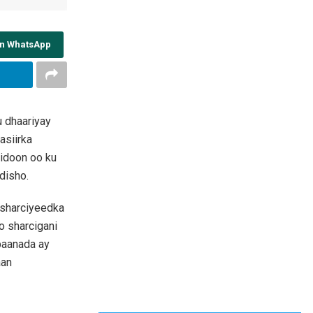
on WhatsApp
u dhaariyay
asiirka
idoon oo ku
disho.
 sharciyeedka
o sharcigani
ibaanada ay
aan