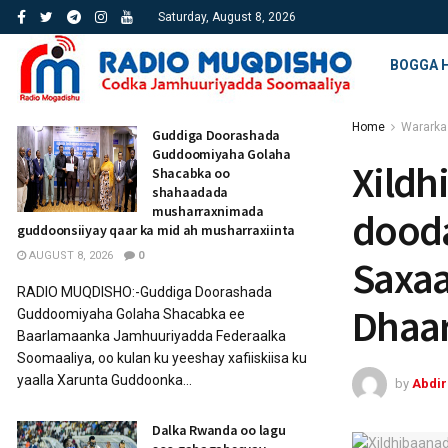
Saturday, August 8, 2026
BOGGA 
Home
Wararka
Guddiga Doorashada
Guddoomiyaha Golaha
Xildh
Shacabka oo
shahaadada
musharraxnimada
dooda
guddoonsiiyay qaar ka mid ah musharraxiinta
AUGUST 8, 2026
0
Saxaa
RADIO MUQDISHO:-Guddiga Doorashada
Dhaar
Guddoomiyaha Golaha Shacabka ee
Baarlamaanka Jamhuuriyadda Federaalka
Soomaaliya, oo kulan ku yeeshay xafiiskiisa ku
yaalla Xarunta Guddoonka...
by
Abdi
Dalka Rwanda oo lagu