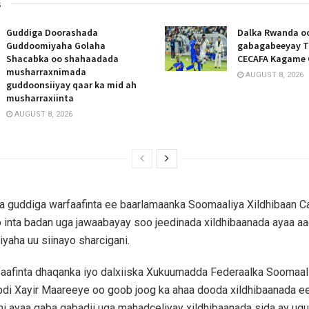
s
Guddiga Doorashada
Dalka Rwanda oo
Guddoomiyaha Golaha
gabagabeeyay T
Shacabka oo shahaadada
CECAFA Kagame 
musharraxnimada
AUGUST 8, 2026
guddoonsiiyay qaar ka mid ah
musharraxiinta
AUGUST 8, 2026
 guddiga warfaafinta ee baarlamaanka Soomaaliya Xildhibaan C
 inta badan uga jawaabayay soo jeedinada xildhibaanada ayaa aa
yaha uu siinayo sharcigani.
faafinta dhaqanka iyo dalxiiska Xukuumadda Federaalka Soomaa
i Xayir Maareeye oo goob joog ka ahaa dooda xildhibaanada ee
i ayaa gaba gabadii uga mahadceliyay xildhibaanada sida ay ugu 