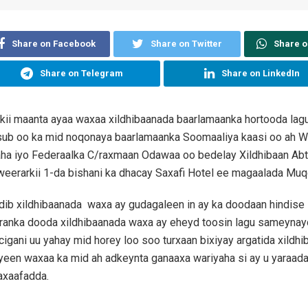
Share on Facebook
Share on Twitter
Share 
Share on Telegram
Share on LinkedIn
kii maanta ayaa waxaa xildhibaanada baarlamaanka hortooda lag
sub oo ka mid noqonaya baarlamaanka Soomaaliya kaasi oo ah W
aha iyo Federaalka C/raxmaan Odawaa oo bedelay Xildhibaan Abt
eerarkii 1-da bishani ka dhacay Saxafi Hotel ee magaalada Muq
dib xildhibaanada waxa ay gudagaleen in ay ka doodaan hindise
ranka dooda xildhibaanada waxa ay eheyd toosin lagu sameynay
cigani uu yahay mid horey loo soo turxaan bixiyay argatida xildh
yeen waxaa ka mid ah adkeynta ganaaxa wariyaha si ay u yaraad
axaafadda.