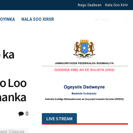
Nagu Saabsan
Nala Soo Xiriir
OYINKA
NALA SOO XIRIIR
Login
 ka
o Loo
aanka
0
LIVE STREAM