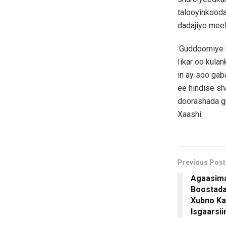
talooyinkooda
dadajiyo meel
.Guddoomiye 
Iikar oo kula
in ay soo gab
ee hindise s
doorashada g
Xaashi.
Previous Post
Agaasim
Boostada
Xubno Ka
Isgaarsi