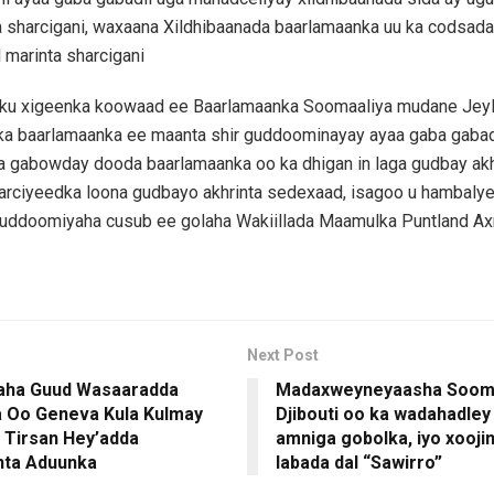
 sharcigani, waxaana Xildhibaanada baarlamaanka uu ka codsaday
 marinta sharcigani
ku xigeenka koowaad ee Baarlamaanka Soomaaliya mudane Jeyl
nka baarlamaanka ee maanta shir guddoominayay ayaa gaba gabad
a gabowday dooda baarlamaanka oo ka dhigan in laga gudbay akh
harciyeedka loona gudbayo akhrinta sedexaad, isagoo u hambaly
uddoomiyaha cusub ee golaha Wakiillada Maamulka Puntland Ax
Next Post
aha Guud Wasaaradda
Madaxweyneyaasha Sooma
 Oo Geneva Kula Kulmay
Djibouti oo ka wadahadley
 Tirsan Hey’adda
amniga gobolka, iyo xoojint
inta Aduunka
labada dal “Sawirro”