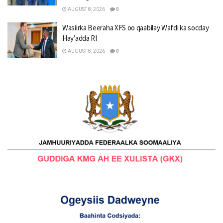
AUGUST 8, 2026
0
Wasiirka Beeraha XFS oo qaabilay Wafdi ka socday
Hay’adda RI
AUGUST 8, 2026
0