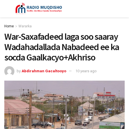
Home
Wararka
War-Saxafadeed laga soo saaray
Wadahadallada Nabadeed ee ka
socda Gaalkacyo+Akhriso
by
Abdirahman Gacaltooyo
10 years ago