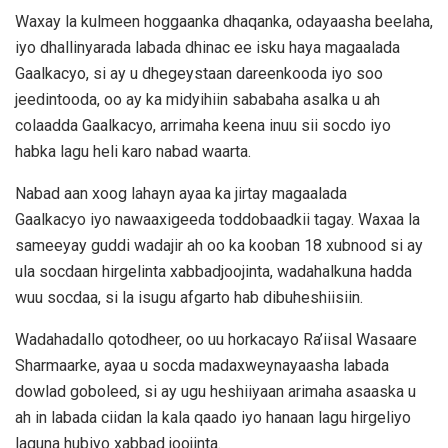
Waxay la kulmeen hoggaanka dhaqanka, odayaasha beelaha,
iyo dhallinyarada labada dhinac ee isku haya magaalada
Gaalkacyo, si ay u dhegeystaan dareenkooda iyo soo
jeedintooda, oo ay ka midyihiin sababaha asalka u ah
colaadda Gaalkacyo, arrimaha keena inuu sii socdo iyo
habka lagu heli karo nabad waarta.
Nabad aan xoog lahayn ayaa ka jirtay magaalada
Gaalkacyo iyo nawaaxigeeda toddobaadkii tagay. Waxaa la
sameeyay guddi wadajir ah oo ka kooban 18 xubnood si ay
ula socdaan hirgelinta xabbadjoojinta, wadahalkuna hadda
wuu socdaa, si la isugu afgarto hab dibuheshiisiin.
Wadahadallo qotodheer, oo uu horkacayo Ra’iisal Wasaare
Sharmaarke, ayaa u socda madaxweynayaasha labada
dowlad goboleed, si ay ugu heshiiyaan arimaha asaaska u
ah in labada ciidan la kala qaado iyo hanaan lagu hirgeliyo
laguna hubiyo xabbad joojinta.