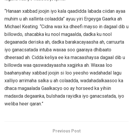
“Hanaan xabbad joojin iyo kala qaadidda labada ciidan ayaa
muhim u ah xallinta colaadda” ayuu yiri Ergeyga Gaarka ah
Michael Keating. “Cidna wax ka dheefi mayso in dagaal dib u
billowdo, shacabka ku nool magaalda, dadka ku nool
degaanada deriska ah, dadka barakacayaasha ah, carruurta
iyo ganacsatada intuba waxaa soo gaaraya dhibaato
dheeraad ah. Cidda keliya ee ka macaashaysa dagaal dib u
billowda waa qaswadayaasha xagjirka ah. Waxaa loo
baahanyahay xabbad joojin si loo yeesho wadahadal lagu
xalliyo arrimaha salka u ah colaadda, wadahadalkaasoo ka
dhaca magaalada Gaalkacyo oo ay horseed ka yihiin
madaxda degaanka, bulshada rayidka iyo ganacsatada, iyo
weliba heer qaran.”
Previous Post