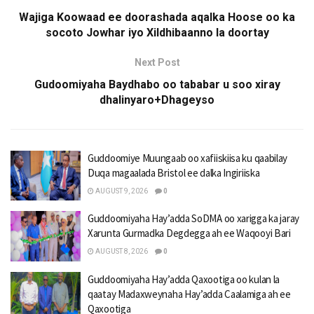
Wajiga Koowaad ee doorashada aqalka Hoose oo ka
socoto Jowhar iyo Xildhibaanno la doortay
Next Post
Gudoomiyaha Baydhabo oo tababar u soo xiray
dhalinyaro+Dhageyso
Guddoomiye Muungaab oo xafiiskiisa ku qaabilay
Duqa magaalada Bristol ee dalka Ingiriiska
AUGUST 9, 2026
0
Guddoomiyaha Hay’adda SoDMA oo xarigga ka jaray
Xarunta Gurmadka Degdegga ah ee Waqooyi Bari
AUGUST 8, 2026
0
Guddoomiyaha Hay’adda Qaxootiga oo kulan la
qaatay Madaxweynaha Hay’adda Caalamiga ah ee
Qaxootiga