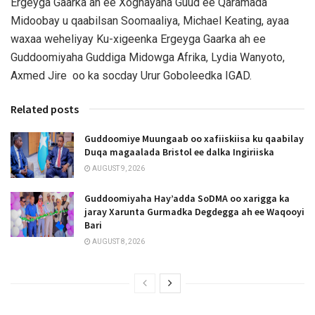
Ergeyga Gaarka ah ee Xoghayaha Guud ee Qaramada
Midoobay u qaabilsan Soomaaliya, Michael Keating, ayaa
waxaa weheliyay Ku-xigeenka Ergeyga Gaarka ah ee
Guddoomiyaha Guddiga Midowga Afrika, Lydia Wanyoto,
Axmed Jire oo ka socday Urur Goboleedka IGAD.
Related posts
Guddoomiye Muungaab oo xafiiskiisa ku qaabilay
Duqa magaalada Bristol ee dalka Ingiriiska
AUGUST 9, 2026
Guddoomiyaha Hay’adda SoDMA oo xarigga ka
jaray Xarunta Gurmadka Degdegga ah ee Waqooyi
Bari
AUGUST 8, 2026