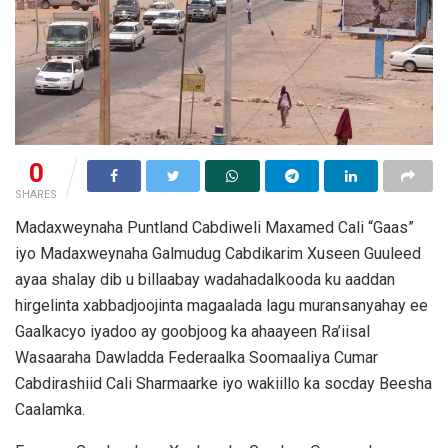
0
SHARES
Madaxweynaha Puntland Cabdiweli Maxamed Cali “Gaas”
iyo Madaxweynaha Galmudug Cabdikarim Xuseen Guuleed
ayaa shalay dib u billaabay wadahadalkooda ku aaddan
hirgelinta xabbadjoojinta magaalada lagu muransanyahay ee
Gaalkacyo iyadoo ay goobjoog ka ahaayeen Ra’iisal
Wasaaraha Dawladda Federaalka Soomaaliya Cumar
Cabdirashiid Cali Sharmaarke iyo wakiillo ka socday Beesha
Caalamka.