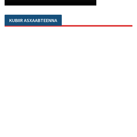
KUBIIR ASXAABTEENNA