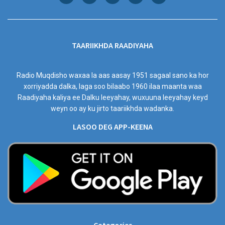
TAARIIKHDA RAADIYAHA
Radio Muqdisho waxaa la aas aasay 1951 sagaal sano ka hor
xorriyadda dalka, laga soo bilaabo 1960 ilaa maanta waa
Raadiyaha kaliya ee Dalku leeyahay, wuxuuna leeyahay keyd
weyn oo ay ku jirto taariikhda wadanka.
LASOO DEG APP-KEENA