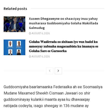
Related posts
Xuseen Dhegaweyne oo shaaciyay inuu yahay
musharaxa Guddoomiyaha Golaha Wakiillada
Galmudug
AUGUST 6, 2026
𝐆𝐨𝐥𝐚𝐡𝐚 𝐖𝐚𝐬𝐢𝐢𝐫𝐫𝐚𝐝𝐚 𝐨𝐨 𝐬𝐢𝐱𝐢𝐭𝐚𝐚𝐧 𝐢𝐲𝐨 𝐰𝐚𝐱 𝐛𝐚𝐝𝐞𝐥 𝐤𝐮
𝐬𝐚𝐦𝐞𝐞𝐲𝐚𝐲 𝐱𝐮𝐛𝐧𝐚𝐡𝐚 𝐦𝐚𝐠𝐚𝐜𝐚𝐚𝐛𝐢𝐬𝐭𝐚 𝐤𝐮 𝐢𝐦𝐚𝐧𝐚𝐲𝐚 𝐞𝐞
𝐆𝐨𝐥𝐚𝐡𝐚 𝐒𝐚𝐫𝐞 𝐞𝐞 𝐆𝐚𝐫𝐬𝐨𝐨𝐫𝐤𝐚
AUGUST 6, 2026
Guddoomiyaha baarlamaanka Federaalka ah ee Soomaaliya
Mudane Maxamed Sheekh Cismaan Jawaari oo shir
guddoominayay kulankii maanta ayaa ku dhawaaqay
natiijada codeyta, isago sheegay in 136 mudane ay