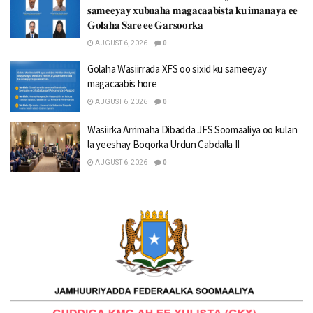
𝐬𝐚𝐦𝐞𝐞𝐲𝐚𝐲 𝐱𝐮𝐛𝐧𝐚𝐡𝐚 𝐦𝐚𝐠𝐚𝐜𝐚𝐚𝐛𝐢𝐬𝐭𝐚 𝐤𝐮 𝐢𝐦𝐚𝐧𝐚𝐲𝐚 𝐞𝐞
𝐆𝐨𝐥𝐚𝐡𝐚 𝐒𝐚𝐫𝐞 𝐞𝐞 𝐆𝐚𝐫𝐬𝐨𝐨𝐫𝐤𝐚
AUGUST 6, 2026
0
Golaha Wasiirrada XFS oo sixid ku sameeyay
magacaabis hore
AUGUST 6, 2026
0
Wasiirka Arrimaha Dibadda JFS Soomaaliya oo kulan
la yeeshay Boqorka Urdun Cabdalla II
AUGUST 6, 2026
0