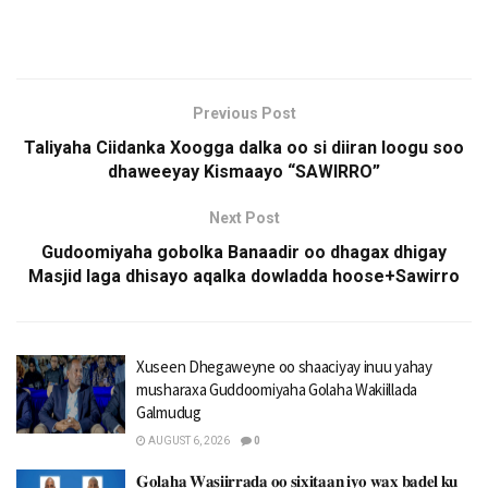
Previous Post
Taliyaha Ciidanka Xoogga dalka oo si diiran loogu soo
dhaweeyay Kismaayo “SAWIRRO”
Next Post
Gudoomiyaha gobolka Banaadir oo dhagax dhigay
Masjid laga dhisayo aqalka dowladda hoose+Sawirro
Xuseen Dhegaweyne oo shaaciyay inuu yahay
musharaxa Guddoomiyaha Golaha Wakiillada
Galmudug
AUGUST 6, 2026
0
𝐆𝐨𝐥𝐚𝐡𝐚 𝐖𝐚𝐬𝐢𝐢𝐫𝐫𝐚𝐝𝐚 𝐨𝐨 𝐬𝐢𝐱𝐢𝐭𝐚𝐚𝐧 𝐢𝐲𝐨 𝐰𝐚𝐱 𝐛𝐚𝐝𝐞𝐥 𝐤𝐮