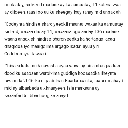
ogolaatay, sideeed mudane ay ka aamustay, 11 kalena waa
ay diideen, taasi oo uu ku sheegay inay tahay mid ansax ah.
“Codeynta hindise sharciyeedkii maanta waxaa ka aamustay
sideed, waxaa diiday 11, waxaana ogolaaday 136 mudane,
waana ansax ah hindise sharciyeedka ka hortagga lacag
dhaqidda iyo maalgelinta argagixisada” ayuu yiri
Guddoomiye Jawaari.
Dhinaca kale mudanayasha ayaa waxa ay sii amba qaadeen
dood ku saabsan warbixinta guddiga hoosaadka jiheynta
siyaadda 2016-ka u qaabilsan Baarlamaanka, taasi oo ahayd
mid ay albaabada u xirnaayeen, isla markaana ay
saxaafaddu dibad joog ka ahayd.