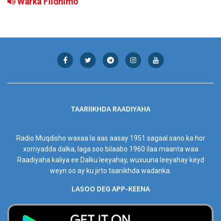
Warka Fiidnimo
TAARIIKHDA RAADIYAHA
Radio Muqdisho waxaa la aas aasay 1951 sagaal sano ka hor
xorriyadda dalka, laga soo bilaabo 1960 ilaa maanta waa
Raadiyaha kaliya ee Dalku leeyahay, wuxuuna leeyahay keyd
weyn oo ay ku jirto taariikhda wadanka.
LASOO DEG APP-KEENA