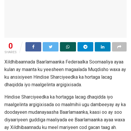
0
SHARES
Xildhibaannada Baarlamaanka Federaalka Soomaaliya ayaa
kulan ay maanta ku yeesheen magaalada Muqdisho waxa ay
ku ansixiyeen Hindise Sharciyeedka ka hortaga lacag
dhaqidda iyo maalgelinta argigixisada.
Hindise Sharciyeedka ka hortagga lacag dhaqidda iyo
maalgelinta argigixisada oo maalmihii ugu dambeeyay ay ka
doodayeen mudanayaasha Baarlamaanka, kaasi oo ay soo
diyaariyeen guddiga maaliyada ee Baarlamaanka ayaa waxa
ay Xildhibaannadu ku meel mariyeen cod gacan taag ah.