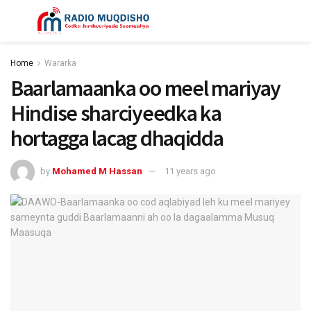
Home
Wararka
Baarlamaanka oo meel mariyay
Hindise sharciyeedka ka
hortagga lacag dhaqidda
by
Mohamed M Hassan
11 years ago