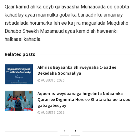
Qaar kamid ah ka qeyb galayaasha Munaasada oo goobta
kahadlay ayaa maamulka gobalka banaadir ku amaanay
isbadalada horumarka leh ee ka jira magaalada Muqdisho
Dahabo Sheekh Maxamuud ayaa kamid ah haweenki
halkaasi kahadla.
Related posts
Akhriso Bayaanka Shirweynaha 1-aad ee
Dekedaha Soomaaliya
AUGUST 5, 2026
Aqoon-is-weydaarsiga hirgelinta Nidaamka
Qaran ee Digniinta Hore ee Khataraha oo la soo
gabagabeeyay
AUGUST 5, 2026