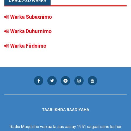
DHAGAYSO WARKA
Warka Subaxnimo
Warka Duhurnimo
Warka Fiidnimo
TAARIIKHDA RAADIYAHA
Radio Muqdisho waxaa la aas aasay 1951 sagaal sano ka hor