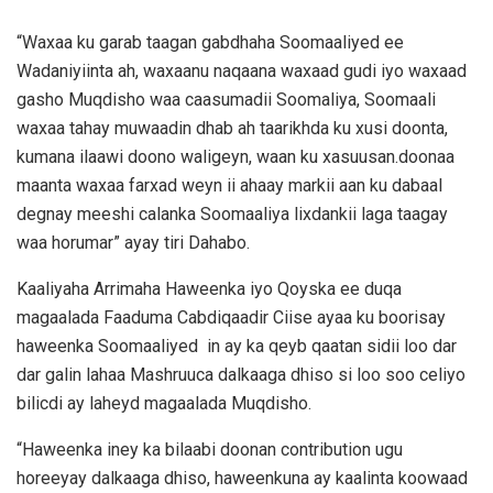
“Waxaa ku garab taagan gabdhaha Soomaaliyed ee
Wadaniyiinta ah, waxaanu naqaana waxaad gudi iyo waxaad
gasho Muqdisho waa caasumadii Soomaliya, Soomaali
waxaa tahay muwaadin dhab ah taarikhda ku xusi doonta,
kumana ilaawi doono waligeyn, waan ku xasuusan.doonaa
maanta waxaa farxad weyn ii ahaay markii aan ku dabaal
degnay meeshi calanka Soomaaliya lixdankii laga taagay
waa horumar” ayay tiri Dahabo.
Kaaliyaha Arrimaha Haweenka iyo Qoyska ee duqa
magaalada Faaduma Cabdiqaadir Ciise ayaa ku boorisay
haweenka Soomaaliyed in ay ka qeyb qaatan sidii loo dar
dar galin lahaa Mashruuca dalkaaga dhiso si loo soo celiyo
bilicdi ay laheyd magaalada Muqdisho.
“Haweenka iney ka bilaabi doonan contribution ugu
horeeyay dalkaaga dhiso, haweenkuna ay kaalinta koowaad