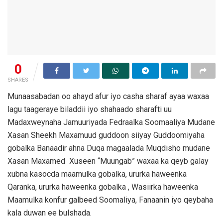
0
SHARES
Munaasabadan oo ahayd afur iyo casha sharaf ayaa waxaa
lagu taageraye biladdii iyo shahaado sharafti uu
Madaxweynaha Jamuuriyada Fedraalka Soomaaliya Mudane
Xasan Sheekh Maxamuud guddoon siiyay Guddoomiyaha
gobalka Banaadir ahna Duqa magaalada Muqdisho mudane
Xasan Maxamed Xuseen “Muungab” waxaa ka qeyb galay
xubna kasocda maamulka gobalka, ururka haweenka
Qaranka, ururka haweenka gobalka , Wasiirka haweenka
Maamulka konfur galbeed Soomaliya, Fanaanin iyo qeybaha
kala duwan ee bulshada.