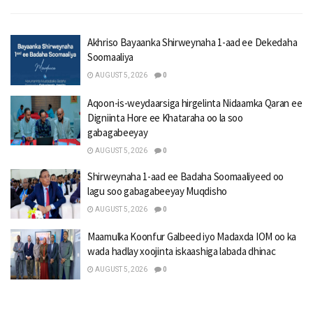
Akhriso Bayaanka Shirweynaha 1-aad ee Dekedaha
Soomaaliya
AUGUST 5, 2026
0
Aqoon-is-weydaarsiga hirgelinta Nidaamka Qaran ee
Digniinta Hore ee Khataraha oo la soo
gabagabeeyay
AUGUST 5, 2026
0
Shirweynaha 1-aad ee Badaha Soomaaliyeed oo
lagu soo gabagabeeyay Muqdisho
AUGUST 5, 2026
0
Maamulka Koonfur Galbeed iyo Madaxda IOM oo ka
wada hadlay xoojinta iskaashiga labada dhinac
AUGUST 5, 2026
0