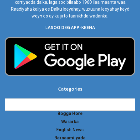
xorriyadda dalka, laga soo bilaabo 1960 ilaa maanta waa
Raadiyaha kaliya ee Dalku leeyahay, wuxuuna leeyahay keyd
weyn oo ay ku jirto taariikhda wadanka.
LASOO DEG APP-KEENA
Categories
Categories
Bogga Hore
Wararka
English News
Barnaamijyada