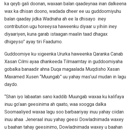
ka qeyb gali doonan, waxaan balan qaadeynaa inan dalkeena
wax ka dhisan doono, wadada dheer ee uu guddoomiyuhu
balan qaaday jidka Wadnaha ah ee la dhisayo iney
contribution ugu horeeysa haweenku diyaar u yihiin iney
diyaariyen, kuna garab istaagan maalin taad dhagax
dhigeyso” ayay tiri Faadumo.
Guddoomiye ku-xigeenka Ururka haweenka Qaranka Canab
Xasan Cilmi ayaa dhankeeda Tilmaamtay in guddoomiyaha
gobalka banaadir ahna Duqa magaalada Muqdisho Xasan
Maxamed Xusen “Muungab” uu yahay mas’uul mudan in lagu
daydo.
“Shan iyo labaatan sano kaddib Muungab waxaa ku kalifaya
inuu go’aan geesinima ah qaato, waa xoogga dalka
Soomaaliyed waxaa lagu soo barbaariyay inuu yahay ciidan
inuu ahaa Jeneraal inuu yahay geesi Dowladnimada waxey
u baahan tahay geesinimo, Dowladnimada waxey u baahan