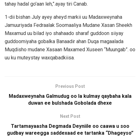
tahay hadal go’aan leh,”.ayay tiri Canab.
1-dii bishan July ayey aheyd markii uu Madaxweynaha
Jamuuriyada Fedraalak Soomaaliya Mudane Xasan Sheekh
Maxamud uu bilad iyo shahaado sharaf guddoon siiyay
guddoomiyaha gobalka Banaadir ahan Duqa magaalada
Muqdisho mudane Xasaan Maxamed Xuseen “Muungab”. oo
uu ku muteystay waxqabadkiisa.
Previous Post
Madaxweynaha Galmudug oo la kulmay qaybaha kala
duwan ee bulshada Gobolada dhexe
Next Post
Tartamayaasha Degmada Deyniile oo caawa u soo
gudbay wareegga saddexaad ee tartanka “Dhageyso”