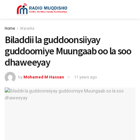
Home
Wararka
Biladdii la guddoonsiiyay
guddoomiye Muungaab oo la soo
dhaweeyay
by
Mohamed M Hassan
11 years ago