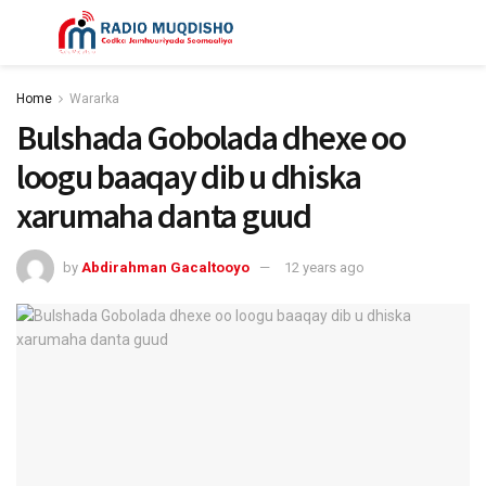
Home
Wararka
Bulshada Gobolada dhexe oo
loogu baaqay dib u dhiska
xarumaha danta guud
by
Abdirahman Gacaltooyo
12 years ago