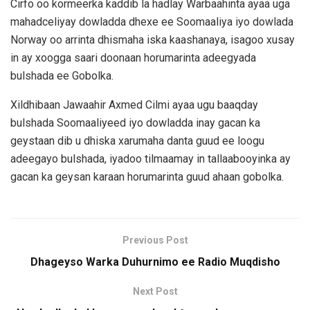
Cirfo oo kormeerka kaddib la hadlay Warbaahinta ayaa uga
mahadceliyay dowladda dhexe ee Soomaaliya iyo dowlada
Norway oo arrinta dhismaha iska kaashanaya, isagoo xusay
in ay xoogga saari doonaan horumarinta adeegyada
bulshada ee Gobolka.
Xildhibaan Jawaahir Axmed Cilmi ayaa ugu baaqday
bulshada Soomaaliyeed iyo dowladda inay gacan ka
geystaan dib u dhiska xarumaha danta guud ee loogu
adeegayo bulshada, iyadoo tilmaamay in tallaabooyinka ay
gacan ka geysan karaan horumarinta guud ahaan gobolka.
Previous Post
Dhageyso Warka Duhurnimo ee Radio Muqdisho
Next Post