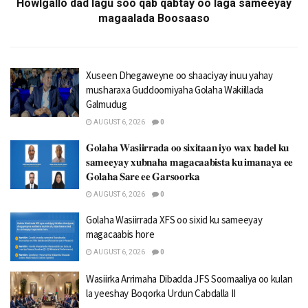
Howlgallo dad lagu soo qab qabtay oo laga sameeyay
magaalada Boosaaso
Xuseen Dhegaweyne oo shaaciyay inuu yahay
musharaxa Guddoomiyaha Golaha Wakiillada
Galmudug
AUGUST 6, 2026
0
𝐆𝐨𝐥𝐚𝐡𝐚 𝐖𝐚𝐬𝐢𝐢𝐫𝐫𝐚𝐝𝐚 𝐨𝐨 𝐬𝐢𝐱𝐢𝐭𝐚𝐚𝐧 𝐢𝐲𝐨 𝐰𝐚𝐱 𝐛𝐚𝐝𝐞𝐥 𝐤𝐮
𝐬𝐚𝐦𝐞𝐞𝐲𝐚𝐲 𝐱𝐮𝐛𝐧𝐚𝐡𝐚 𝐦𝐚𝐠𝐚𝐜𝐚𝐚𝐛𝐢𝐬𝐭𝐚 𝐤𝐮 𝐢𝐦𝐚𝐧𝐚𝐲𝐚 𝐞𝐞
𝐆𝐨𝐥𝐚𝐡𝐚 𝐒𝐚𝐫𝐞 𝐞𝐞 𝐆𝐚𝐫𝐬𝐨𝐨𝐫𝐤𝐚
AUGUST 6, 2026
0
Golaha Wasiirrada XFS oo sixid ku sameeyay
magacaabis hore
AUGUST 6, 2026
0
Wasiirka Arrimaha Dibadda JFS Soomaaliya oo kulan
la yeeshay Boqorka Urdun Cabdalla II