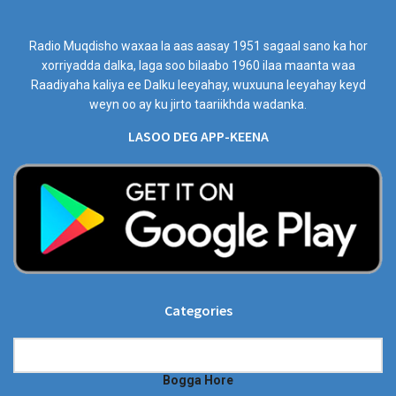
Radio Muqdisho waxaa la aas aasay 1951 sagaal sano ka hor
xorriyadda dalka, laga soo bilaabo 1960 ilaa maanta waa
Raadiyaha kaliya ee Dalku leeyahay, wuxuuna leeyahay keyd
weyn oo ay ku jirto taariikhda wadanka.
LASOO DEG APP-KEENA
Categories
Categories
Bogga Hore