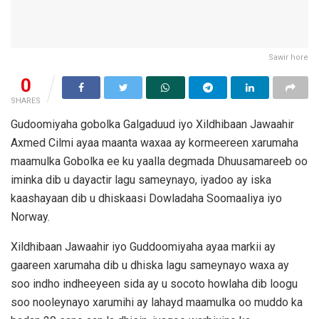
Sawir hore
0
SHARES
Gudoomiyaha gobolka Galgaduud iyo Xildhibaan Jawaahir
Axmed Cilmi ayaa maanta waxaa ay kormeereen xarumaha
maamulka Gobolka ee ku yaalla degmada Dhuusamareeb oo
iminka dib u dayactir lagu sameynayo, iyadoo ay iska
kaashayaan dib u dhiskaasi Dowladaha Soomaaliya iyo
Norway.
Xildhibaan Jawaahir iyo Guddoomiyaha ayaa markii ay
gaareen xarumaha dib u dhiska lagu sameynayo waxa ay
soo indho indheeyeen sida ay u socoto howlaha dib loogu
soo nooleynayo xarumihi ay lahayd maamulka oo muddo ka