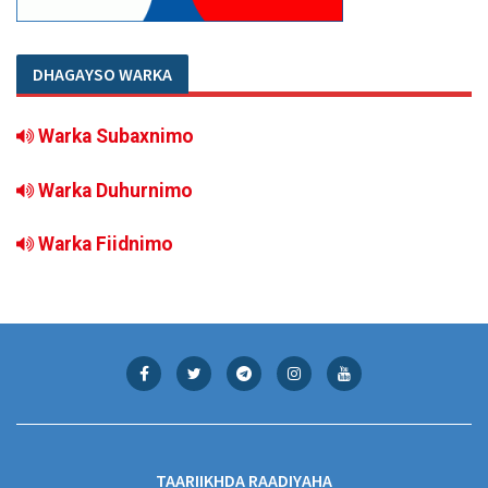
DHAGAYSO WARKA
Warka Subaxnimo
Warka Duhurnimo
Warka Fiidnimo
TAARIIKHDA RAADIYAHA