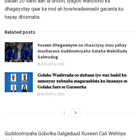
badan 20 sano aan la dhisin, iyagoo warbixino ka
dhageystay qaar ka mid ah howlwadeenadii gacanta ku
hayay dhismaha.
Related posts
Xuseen Dhegaweyne oo shaaciyay inuu yahay
musharaxa Guddoomiyaha Golaha Wakiillada
Galmudug
AUGUST 6, 2026
𝐆𝐨𝐥𝐚𝐡𝐚 𝐖𝐚𝐬𝐢𝐢𝐫𝐫𝐚𝐝𝐚 𝐨𝐨 𝐬𝐢𝐱𝐢𝐭𝐚𝐚𝐧 𝐢𝐲𝐨 𝐰𝐚𝐱 𝐛𝐚𝐝𝐞𝐥 𝐤𝐮
𝐬𝐚𝐦𝐞𝐞𝐲𝐚𝐲 𝐱𝐮𝐛𝐧𝐚𝐡𝐚 𝐦𝐚𝐠𝐚𝐜𝐚𝐚𝐛𝐢𝐬𝐭𝐚 𝐤𝐮 𝐢𝐦𝐚𝐧𝐚𝐲𝐚 𝐞𝐞
𝐆𝐨𝐥𝐚𝐡𝐚 𝐒𝐚𝐫𝐞 𝐞𝐞 𝐆𝐚𝐫𝐬𝐨𝐨𝐫𝐤𝐚
AUGUST 6, 2026
Guddoomiyaha Gobolka Galgaduud Xuseen Cali Wehliye