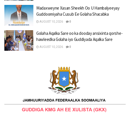
Madaxweyne Xasan Sheekh Oo U Hambalyeeyay
Guddoomiyaha Cusub Ee Golaha Shacabka
AUGUST 10, 2026
0
Golaha Aqalka Sare oo ka dooday ansixinta qorshe-
hawleedka Golaha iyo Guddiyada Aqalka Sare
AUGUST 10, 2026
0