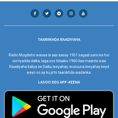
TAARIIKHDA RAADIYAHA
Radio Muqdisho waxaa la aas aasay 1951 sagaal sano ka hor
xorriyadda dalka, laga soo bilaabo 1960 ilaa maanta waa
Raadiyaha kaliya ee Dalku leeyahay, wuxuuna leeyahay keyd
weyn oo ay ku jirto taariikhda wadanka.
LASOO DEG APP-KEENA