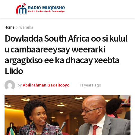
Home
Wararka
Dowladda South Africa oo si kulul
u cambaareeysay weerarki
argagixiso ee ka dhacay xeebta
Liido
by
Abdirahman Gacaltooyo
11 years ago