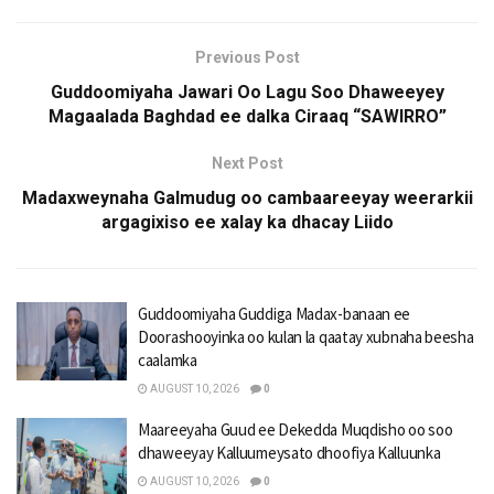
Previous Post
Guddoomiyaha Jawari Oo Lagu Soo Dhaweeyey
Magaalada Baghdad ee dalka Ciraaq “SAWIRRO”
Next Post
Madaxweynaha Galmudug oo cambaareeyay weerarkii
argagixiso ee xalay ka dhacay Liido
Guddoomiyaha Guddiga Madax-banaan ee
Doorashooyinka oo kulan la qaatay xubnaha beesha
caalamka
AUGUST 10, 2026
0
Maareeyaha Guud ee Dekedda Muqdisho oo soo
dhaweeyay Kalluumeysato dhoofiya Kalluunka
AUGUST 10, 2026
0