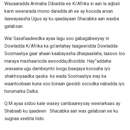
Wasaaradda Arimaha Dibadda ee K/Afrika in aan la aqbali
karin weerarada micno daradda ah ee ay kooxda arxan
laawayaasha Ugus ay ku qaadayaan Shacabka aan waxba
galabsan.
War Saxafaadeedka ayaa lagu soo gabagabeeyay in
Dowladda K/Afrika ka go’antahay taageeridda Dowladda
Soomaaliya gaar ahaan kaabayasha dhaqaaalaha, taasoo loo
maraya mashaariicda awoodda,dhisidda Hay”addaha
,waxaana ugu dambeyntii loogu baaqaya kooxaha iyo
shakhsiyaadka qaska ka wada Soomaaliya inay ka
waantoobaan kuna soo biiraan geeddi socodka nabadda iyo
horumarka Dalka.
Q.M ayaa sidoo kale waxey cambaareysay weerarkaas ay
Shabaab ku qaadeen Shacabka aan wax galabsan ee ku
sugnaa xeebta liido.