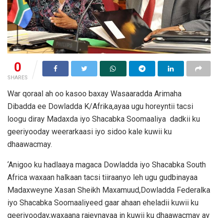
0
SHARES
War qoraal ah oo kasoo baxay Wasaaradda Arimaha
Dibadda ee Dowladda K/Afrika,ayaa ugu horeyntii tacsi
loogu diray Madaxda iyo Shacabka Soomaaliya dadkii ku
geeriyooday weerarkaasi iyo sidoo kale kuwii ku
dhaawacmay.
‘Anigoo ku hadlaaya magaca Dowladda iyo Shacabka South
Africa waxaan halkaan tacsi tiiraanyo leh ugu gudbinayaa
Madaxweyne Xasan Sheikh Maxamuud,Dowladda Federalka
iyo Shacabka Soomaaliyeed gaar ahaan eheladii kuwii ku
geeriyooday,waxaana rajeynayaa in kuwii ku dhaawacmay ay