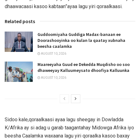
dhaawacaasi kasoo kabtaan”ayaa lagu yiri qoraalkaasi.
Related posts
Guddoomiyaha Guddiga Madax-banaan ee
Doorashooyinka oo kulan la qaatay xubnaha
beesha caalamka
AUGUST 10, 2026
Maareeyaha Guud ee Dekedda Muqdisho oo soo
dhaweeyay Kalluumeysato dhoofiya Kalluunka
AUGUST 10, 2026
Sidoo kale,qoraalkaasi ayaa lagu sheegay in Dowladda
K/Afrika ay si adag u garab taagantahay Midowga Afrika iyo
beesha Caalamka waxaana lagu yiri qoraalka kasoo baxay