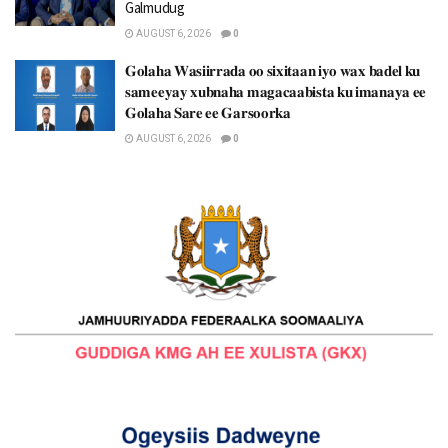
Galmudug
AUGUST 6, 2026
0
𝐆𝐨𝐥𝐚𝐡𝐚 𝐖𝐚𝐬𝐢𝐢𝐫𝐫𝐚𝐝𝐚 𝐨𝐨 𝐬𝐢𝐱𝐢𝐭𝐚𝐚𝐧 𝐢𝐲𝐨 𝐰𝐚𝐱 𝐛𝐚𝐝𝐞𝐥 𝐤𝐮
𝐬𝐚𝐦𝐞𝐞𝐲𝐚𝐲 𝐱𝐮𝐛𝐧𝐚𝐡𝐚 𝐦𝐚𝐠𝐚𝐜𝐚𝐚𝐛𝐢𝐬𝐭𝐚 𝐤𝐮 𝐢𝐦𝐚𝐧𝐚𝐲𝐚 𝐞𝐞
𝐆𝐨𝐥𝐚𝐡𝐚 𝐒𝐚𝐫𝐞 𝐞𝐞 𝐆𝐚𝐫𝐬𝐨𝐨𝐫𝐤𝐚
AUGUST 6, 2026
0