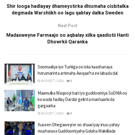
Shir looga hadlayay dhameystirka dhismaha cisbitalka
degmada Warshiikh oo lagu qabtay dalka Sweden
Next Post
Madaxweyne Farmaajo oo aqbalay xilka qaadistii Hanti
Dhowrkii Qaranka
Soomaaliya iyo Turkiga oo iska kaashanaya
horumarinta arrimaha Awqaafta ee labada dal
AUGUST 7, 2026
0
Maamulka Waqooyi bari iyo guddoomiya SoDMA oo
ka wada hadlay Dardar gelinta mashaariicda
gargaarka
AUGUST 7, 2026
0
Xuseen Dhegaweyne oo shaaciyay inuu yahay
musharaxa Guddoomiyaha Golaha Wakiillada