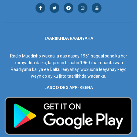
TAARIIKHDA RAADIYAHA
Radio Muqdisho waxaa la aas aasay 1951 sagaal sano ka hor
xorriyadda dalka, laga soo bilaabo 1960 ilaa maanta waa
Raadiyaha kaliya ee Dalku leeyahay, wuxuuna leeyahay keyd
weyn oo ay ku jirto taariikhda wadanka.
LASOO DEG APP-KEENA