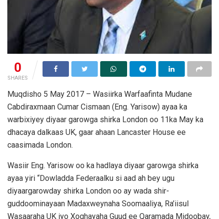
0
SHARES
Muqdisho 5 May 2017 – Wasiirka Warfaafinta Mudane
Cabdiraxmaan Cumar Cismaan (Eng. Yarisow) ayaa ka
warbixiyey diyaar garowga shirka London oo 11ka May ka
dhacaya dalkaas UK, gaar ahaan Lancaster House ee
caasimada London.
Wasiir Eng. Yarisow oo ka hadlaya diyaar garowga shirka
ayaa yiri “Dowladda Federaalku si aad ah bey ugu
diyaargarowday shirka London oo ay wada shir-
guddoominayaan Madaxweynaha Soomaaliya, Ra’iisul
Wasaaraha UK iyo Xoghayaha Guud ee Qaramada Midoobay,