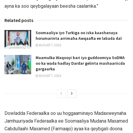
ayna ka soo qeybgalayaan beesha caalamka.”
Related posts
Soomaaliya iyo Turkiga oo iska kaashanaya
horumarinta arrimaha Awqaafta ee labada dal
AUGUST 7, 2026
Maamulka Waqooyi bari iyo guddoomiya SoDMA
oo ka wada hadlay Dardar gelinta mashaariicda
gargaarka
AUGUST 7, 2026
Dowladda Federaalka oo uu hoggaaminayo Madaxweynaha
Jamhuuriyada Federaalka ee Soomaaliya Mudana Maxamed
Cabdullaahi Maxamed (Farmaajo) ayaa ka qeybgali doona.