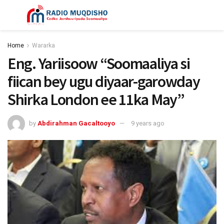
Home
Wararka
Eng. Yariisoow “Soomaaliya si
fiican bey ugu diyaar-garowday
Shirka London ee 11ka May”
by
Abdirahman Gacaltooyo
9 years ago