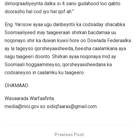
dimoqraadiyeynta dalka si 4 sano gudahood loo qabto
doorasho hal cod iyo hal qof ah.”
Eng. Yarisow ayaa ugu danbeyntii ka codsaday shacabka
Soomaaliyeed inay taageeraan shirkan bacdamaa uu
noqonayo shir ka duwan kuwii hore oo Dowlada Federaalka
ay la tageyso qorsheyaasheeda, beesha caalamkana aya
nagu taageeri doonto. Shirkan ayaa noqonaya mid ay
Soomaali hoggaamineyso, qorsheyaasheedana ka
codsaneyso in caalamku ku taageero.
DHAMAAD
Wasaarada Warfaafinta
media@moi.gov.so
sidiqfaarax@gmail.com
Previous Post