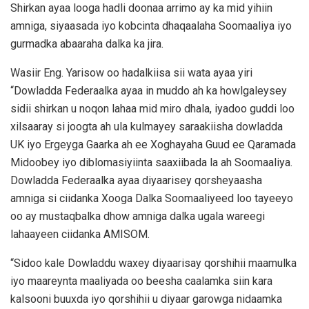
Shirkan ayaa looga hadli doonaa arrimo ay ka mid yihiin
amniga, siyaasada iyo kobcinta dhaqaalaha Soomaaliya iyo
gurmadka abaaraha dalka ka jira.
Wasiir Eng. Yarisow oo hadalkiisa sii wata ayaa yiri
“Dowladda Federaalka ayaa in muddo ah ka howlgaleysey
sidii shirkan u noqon lahaa mid miro dhala, iyadoo guddi loo
xilsaaray si joogta ah ula kulmayey saraakiisha dowladda
UK iyo Ergeyga Gaarka ah ee Xoghayaha Guud ee Qaramada
Midoobey iyo diblomasiyiinta saaxiibada la ah Soomaaliya.
Dowladda Federaalka ayaa diyaarisey qorsheyaasha
amniga si ciidanka Xooga Dalka Soomaaliyeed loo tayeeyo
oo ay mustaqbalka dhow amniga dalka ugala wareegi
lahaayeen ciidanka AMISOM.
“Sidoo kale Dowladdu waxey diyaarisay qorshihii maamulka
iyo maareynta maaliyada oo beesha caalamka siin kara
kalsooni buuxda iyo qorshihii u diyaar garowga nidaamka