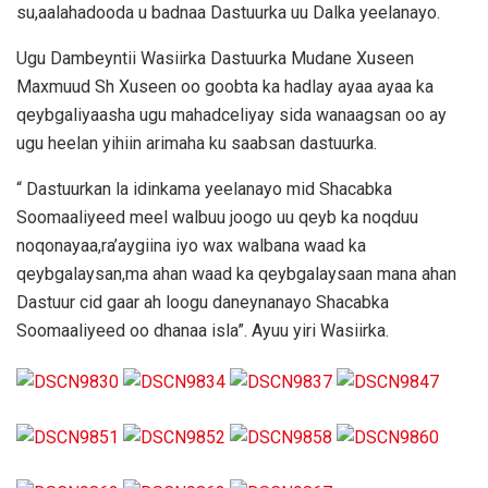
su,aalahadooda u badnaa Dastuurka uu Dalka yeelanayo.
Ugu Dambeyntii Wasiirka Dastuurka Mudane Xuseen
Maxmuud Sh Xuseen oo goobta ka hadlay ayaa ayaa ka
qeybgaliyaasha ugu mahadceliyay sida wanaagsan oo ay
ugu heelan yihiin arimaha ku saabsan dastuurka.
“ Dastuurkan la idinkama yeelanayo mid Shacabka
Soomaaliyeed meel walbuu joogo uu qeyb ka noqduu
noqonayaa,ra’aygiina iyo wax walbana waad ka
qeybgalaysan,ma ahan waad ka qeybgalaysaan mana ahan
Dastuur cid gaar ah loogu daneynanayo Shacabka
Soomaaliyeed oo dhanaa isla”. Ayuu yiri Wasiirka.