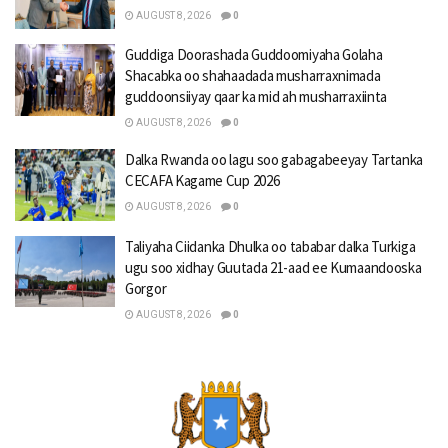
AUGUST 8, 2026
0
Guddiga Doorashada Guddoomiyaha Golaha
Shacabka oo shahaadada musharraxnimada
guddoonsiiyay qaar ka mid ah musharraxiinta
AUGUST 8, 2026
0
Dalka Rwanda oo lagu soo gabagabeeyay Tartanka
CECAFA Kagame Cup 2026
AUGUST 8, 2026
0
Taliyaha Ciidanka Dhulka oo tababar dalka Turkiga
ugu soo xidhay Guutada 21-aad ee Kumaandooska
Gorgor
AUGUST 8, 2026
0