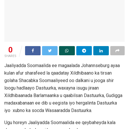
0
SHARES
Jaaliyadda Soomaalida ee magaalada Johannseburg ayaa
kulan afur sharafeed la qaadatay Xildhibaano ka tirsan
golaha Shacabka Soomaaliyeed oo dalkani u jooga shir
loogu hadlaayo Dastuurka, waxayna isugu jiraan
Xildhibaanada Barlamaanka u qaabilsan Dastuurka, Gudigga
madaxabanaan ee dib u eegista iyo hergalinta Dastuurka
iyo xubno ka socda Wasaaradda Dastuurka.
Ugu horeyn Jaaliyadda Soomaalida ee qeybaheyda kala