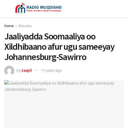
Home
Wararka
Jaaliyadda Soomaaliya oo
Xildhibaano afur ugu sameeyay
Johannesburg-Sawirro
by
caqiil
11 years ago