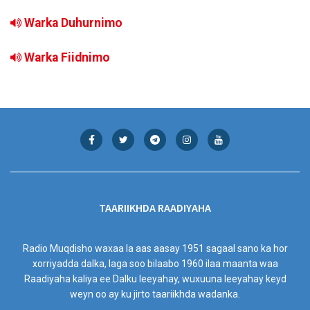
Warka Duhurnimo
Warka Fiidnimo
TAARIIKHDA RAADIYAHA
Radio Muqdisho waxaa la aas aasay 1951 sagaal sano ka hor
xorriyadda dalka, laga soo bilaabo 1960 ilaa maanta waa
Raadiyaha kaliya ee Dalku leeyahay, wuxuuna leeyahay keyd
weyn oo ay ku jirto taariikhda wadanka.