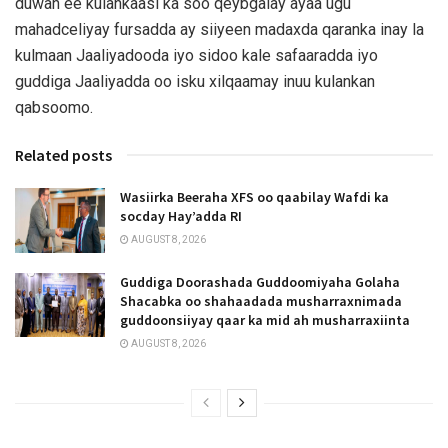
duwan ee kulankaasi ka soo qeybgalay ayaa ugu
mahadceliyay fursadda ay siiyeen madaxda qaranka inay la
kulmaan Jaaliyadooda iyo sidoo kale safaaradda iyo
guddiga Jaaliyadda oo isku xilqaamay inuu kulankan
qabsoomo.
Related posts
Wasiirka Beeraha XFS oo qaabilay Wafdi ka
socday Hay’adda RI
AUGUST 8, 2026
Guddiga Doorashada Guddoomiyaha Golaha
Shacabka oo shahaadada musharraxnimada
guddoonsiiyay qaar ka mid ah musharraxiinta
AUGUST 8, 2026