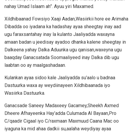
nahay Umad Islaam ah”. Ayuu yiri Maxamed.
Xildhibaanad Fowsiyo Xaaji Aadan,Wasiirkii hore ee Arimaha
Dibadda oo iyadana ka hadashay ayaa sheegtay inay aad
ugu faraxsantahay inay la kulanto Jaaliyadda waxayna
amaan badan u jeedisay ayadoo dhanka kalene sheegtay in
Dalkeena yahay Dalka Aduunka ugu qanisan,waxeyna ugu
baaqday Ganacsatada Soomaaliyeed inay Dalka dib ugu
laabtan oo ay maalgashadaan.
Kulankan ayaa sidoo kale Jaaliyadda su’aalo u badnaa
Dastuurka waxa ay weydiinayeen Xildhibaanada iyo
Wasiirka Dastuurka.
Ganacsade Saneey Madaxeey Gacamey,Sheekh Axmed
Dheere Afhayeenka Hay’adda Culumada Al Bayaan,Pro
C/qaadir Cigaal iyo C/raxmaan Maxmuud Caana Mac oo
iyaguna ka mid ahaa dadkii su,aalaha weydiyay ayaa