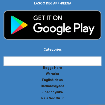
LASOO DEG APP-KEENA
Categories
Categories
Bogga Hore
Wararka
English News
Barnaamijyada
Shaqooyinka
Nala Soo Xiriir