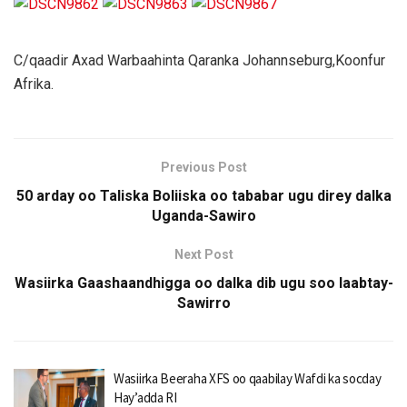
C/qaadir Axad Warbaahinta Qaranka Johannseburg,Koonfur
Afrika.
Previous Post
50 arday oo Taliska Boliiska oo tababar ugu direy dalka
Uganda-Sawiro
Next Post
Wasiirka Gaashaandhigga oo dalka dib ugu soo laabtay-
Sawirro
Wasiirka Beeraha XFS oo qaabilay Wafdi ka socday
Hay’adda RI