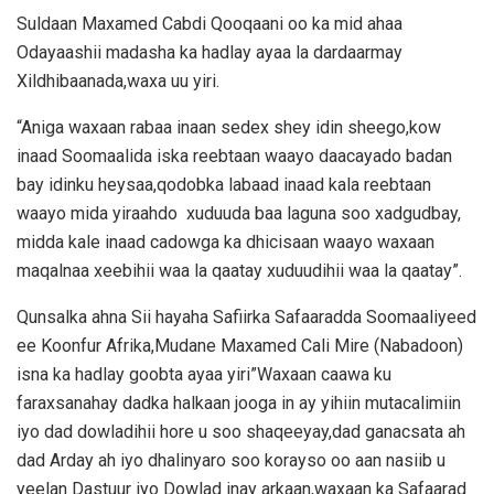
Suldaan Maxamed Cabdi Qooqaani oo ka mid ahaa
Odayaashii madasha ka hadlay ayaa la dardaarmay
Xildhibaanada,waxa uu yiri.
“Aniga waxaan rabaa inaan sedex shey idin sheego,kow
inaad Soomaalida iska reebtaan waayo daacayado badan
bay idinku heysaa,qodobka labaad inaad kala reebtaan
waayo mida yiraahdo xuduuda baa laguna soo xadgudbay,
midda kale inaad cadowga ka dhicisaan waayo waxaan
maqalnaa xeebihii waa la qaatay xuduudihii waa la qaatay”.
Qunsalka ahna Sii hayaha Safiirka Safaaradda Soomaaliyeed
ee Koonfur Afrika,Mudane Maxamed Cali Mire (Nabadoon)
isna ka hadlay goobta ayaa yiri”Waxaan caawa ku
faraxsanahay dadka halkaan jooga in ay yihiin mutacalimiin
iyo dad dowladihii hore u soo shaqeeyay,dad ganacsata ah
dad Arday ah iyo dhalinyaro soo korayso oo aan nasiib u
yeelan Dastuur iyo Dowlad inay arkaan,waxaan ka Safaarad