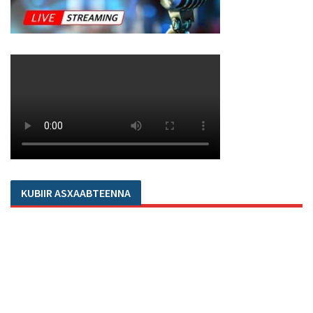
KUBIIR ASXAABTEENNA