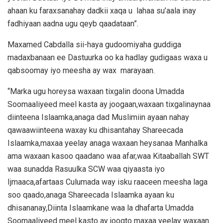
ahaan ku faraxsanahay dadkii xaqa u lahaa su’aala inay
fadhiyaan aadna ugu qeyb qaadataan”.
Maxamed Cabdalla sii-haya gudoomiyaha guddiga
madaxbanaan ee Dastuurka oo ka hadlay gudigaas waxa u
qabsoomay iyo meesha ay wax marayaan.
“Marka ugu horeysa waxaan tixgalin doona Umadda
Soomaaliyeed meel kasta ay joogaan,waxaan tixgalinaynaa
diinteena Islaamka,anaga dad Muslimiin ayaan nahay
qawaawiinteena waxay ku dhisantahay Shareecada
Islaamka,maxaa yeelay anaga waxaan heysanaa Manhalka
ama waxaan kasoo qaadano waa afar,waa Kitaaballah SWT
waa sunadda Rasuulka SCW waa qiyaasta iyo
Ijmaaca,afartaas Culumada way isku raaceen meesha laga
soo qaado,anaga Shareecada Islaamka ayaan ku
dhisananay,Diinta Islaamkane waa la dhafarta Umadda
Soomaaliyeed meel kasto ay joogto maxaa yeelay waxaan