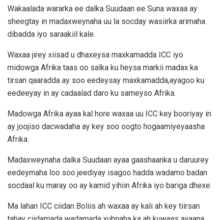
Wakaalada wararka ee dalka Suudaan ee Suna waxaa ay
sheegtay in madaxweynaha uu la socday wasiirka arimaha
dibadda iyo saraakiil kale.
Waxaa jirey xiisad u dhaxeysa maxkamadda ICC iyo
midowga Afrika taas oo salka ku heysa markii madax ka
tirsan qaaradda ay soo eedeysay maxkamadda,ayagoo ku
eedeeyay in ay cadaalad daro ku sameyso Afrika.
Madowga Afrika ayaa kal hore waxaa uu ICC key booriyay in
ay joojiso dacwadaha ay key soo oogto hogaamiyeyaasha
Afrika.
Madaxweynaha dalka Suudaan ayaa gaashaanka u daruurey
eedeymaha loo soo jeediyay isagoo hadda wadamo badan
socdaal ku maray oo ay kamid yihiin Afrika iyo bariga dhexe.
Ma lahan ICC ciidan Boliis ah waxaa ay kali ah key tiirsan
tahay ciidamada wadamada xubnaha ka ah kuwaas ayaana