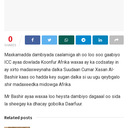
0
SHARES
Maxkamadda dambiyada caalamiga ah oo loo soo gaabiyo
ICC ayaa dowlada Koonfur Afrika waxaa ay ka codsatay in
ay xirto madaxweynaha dalka Suudaan Cumar Xasan Al-
Bashiir kaas oo hadda key sugan dalka si uu ugu qeybgalo
shir madaxeedka midowga Afrika.
Mr Bashir ayaa waxaa loo heysta dambiyo dagaaal oo sida
la sheegay ka dhacay gobolka Daarfuur.
Related posts