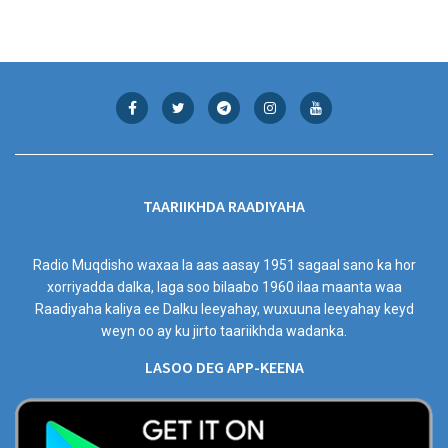
TAARIIKHDA RAADIYAHA
Radio Muqdisho waxaa la aas aasay 1951 sagaal sano ka hor
xorriyadda dalka, laga soo bilaabo 1960 ilaa maanta waa
Raadiyaha kaliya ee Dalku leeyahay, wuxuuna leeyahay keyd
weyn oo ay ku jirto taariikhda wadanka.
LASOO DEG APP-KEENA