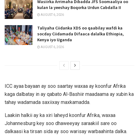
Wasiirka Arrimaha Dibadda JFS Soomaaliya oo
kulan la yeeshay Boqorka Urdun Cabdalla II
AUGUST 6, 2026
Taliyaha Ciidanka XDS oo qaabilay wafdi ka
socday Ciidamada Difaaca dalalka Ethiopia,
Kenya iyo Uganda
AUGUST 6, 2026
ICC ayaa bayaan ay soo saartay waxaa ay koonfur Afrika
kaga dalbatay in ay qabato Al-Bashiir maadaama ay xubin ka
tahay wadamada saxiixay maxkamadda.
Laakiin halkii ay ka xiri laheyd koonfur Afrika, waxaa
Johannesburg key soo dhaweeyay saraakiil sare oo
dalkaasi ka tirsan sida ay soo warisay warbaahinta dalka.