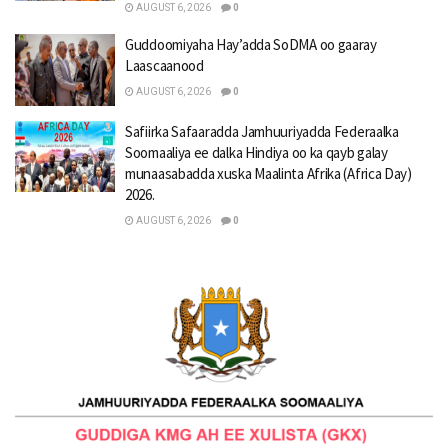
AUGUST 6, 2026
0
Guddoomiyaha Hay’adda SoDMA oo gaaray
Laascaanood
AUGUST 6, 2026
0
Safiirka Safaaradda Jamhuuriyadda Federaalka
Soomaaliya ee dalka Hindiya oo ka qayb galay
munaasabadda xuska Maalinta Afrika (Africa Day)
2026.
AUGUST 6, 2026
0