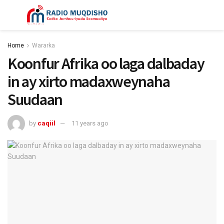
Home
Wararka
Koonfur Afrika oo laga dalbaday
in ay xirto madaxweynaha
Suudaan
by
caqiil
11 years ago