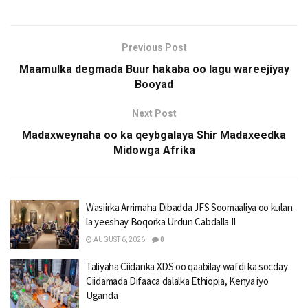
Previous Post
Maamulka degmada Buur hakaba oo lagu wareejiyay
Booyad
Next Post
Madaxweynaha oo ka qeybgalaya Shir Madaxeedka
Midowga Afrika
Wasiirka Arrimaha Dibadda JFS Soomaaliya oo kulan
la yeeshay Boqorka Urdun Cabdalla II
AUGUST 6, 2026
0
Taliyaha Ciidanka XDS oo qaabilay wafdi ka socday
Ciidamada Difaaca dalalka Ethiopia, Kenya iyo
Uganda