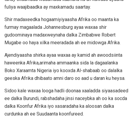
fuliya waajibaadka ay maxkamadu saartay.
Shir madaxeedka hogaamiyiyaasha Afrika oo maanta ka
furmay magaalada Johannesburg ayaa waxaa shir
gudoominaya madaxweynaha dalka Zimbabwe Robert
Mugabe oo haya xilka meeradada ah ee midowga Afrika.
Ajendiyaasha shirka ayaa waxaa ay kamid ah awoodsiinta
haweenka Afrika,arimaha ammaanka sida la dagaalanka
Boko Xaraamta Nigeria iyo kooxda Al-shabaab oo dalalka
geeska Afrika dhibaato amni daro oo aad u daran ku heysa.
Sidoo kale waxaa looga hadli doonaa xaaladda siyaasadeed
ee dalka Burundi, rabshadaha jinsi naceybka ah oo ka socda
dalka Koonfur Afrika iyo xasaradaha ka aloosan dalka
curdunka ah ee Suudaanta koonfureed.