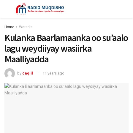
Home
Wararka
Kulanka Baarlamaanka oo su’aalo
lagu weydiiyay wasiirka
Maalliyadda
by
caqiil
11 years ago