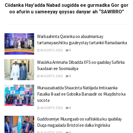
Ciidanka Hay’adda Nabad sugidda ee gurmadka Gor gor
oo afurin u sameeyay qoysas danyar ah “SAWIRRO”
Warbaahinta Qaranka oo abaalmarisay
tartamayaashii ku guuleystay tartankii Ramadaanka
AUGUST 9, 2026
0
Wasiirka Arrimaha Dibadda XFS oo qaabilay Safiirka
Suudaan ee Soomaaliya
AUGUST 9, 2026
0
Munaasabadda Shaacinta Natiijada Imtixaanka
Fasalka 8-aad ee Gobolka Banaadir oo Muqdisho ka
socota
AUGUST 9, 2026
0
Guddoomiye Muungaab oo xafiiskiisa ku qaabilay
Duqa magaalada Bristol ee dalka Ingiriiska
AUGUST 9, 2026
0