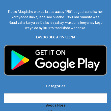
Radio Muqdisho waxaa la aas aasay 1951 sagaal sano ka hor
xorriyadda dalka, laga soo bilaabo 1960 ilaa maanta waa
Raadiyaha kaliya ee Dalku leeyahay, wuxuuna leeyahay keyd
weyn oo ay ku jirto taariikhda wadanka.
LASOO DEG APP-KEENA
Categories
Categories
Bogga Hore