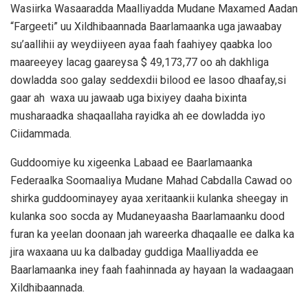
Wasiirka Wasaaradda Maalliyadda Mudane Maxamed Aadan
“Fargeeti” uu Xildhibaannada Baarlamaanka uga jawaabay
su’aallihii ay weydiiyeen ayaa faah faahiyey qaabka loo
maareeyey lacag gaareysa $ 49,173,77 oo ah dakhliga
dowladda soo galay seddexdii bilood ee lasoo dhaafay,si
gaar ah waxa uu jawaab uga bixiyey daaha bixinta
musharaadka shaqaallaha rayidka ah ee dowladda iyo
Ciidammada.
Guddoomiye ku xigeenka Labaad ee Baarlamaanka
Federaalka Soomaaliya Mudane Mahad Cabdalla Cawad oo
shirka guddoominayey ayaa xeritaankii kulanka sheegay in
kulanka soo socda ay Mudaneyaasha Baarlamaanku dood
furan ka yeelan doonaan jah wareerka dhaqaalle ee dalka ka
jira waxaana uu ka dalbaday guddiga Maalliyadda ee
Baarlamaanka iney faah faahinnada ay hayaan la wadaagaan
Xildhibaannada.