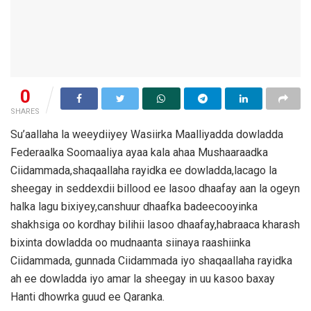
0
SHARES
Su’aallaha la weeydiiyey Wasiirka Maalliyadda dowladda
Federaalka Soomaaliya ayaa kala ahaa Mushaaraadka
Ciidammada,shaqaallaha rayidka ee dowladda,lacago la
sheegay in seddexdii billood ee lasoo dhaafay aan la ogeyn
halka lagu bixiyey,canshuur dhaafka badeecooyinka
shakhsiga oo kordhay bilihii lasoo dhaafay,habraaca kharash
bixinta dowladda oo mudnaanta siinaya raashiinka
Ciidammada, gunnada Ciidammada iyo shaqaallaha rayidka
ah ee dowladda iyo amar la sheegay in uu kasoo baxay
Hanti dhowrka guud ee Qaranka.