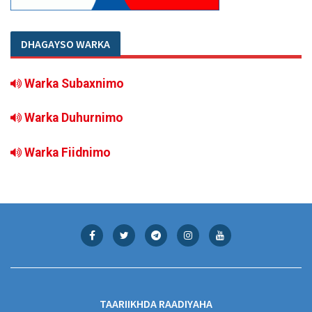
DHAGAYSO WARKA
Warka Subaxnimo
Warka Duhurnimo
Warka Fiidnimo
TAARIIKHDA RAADIYAHA