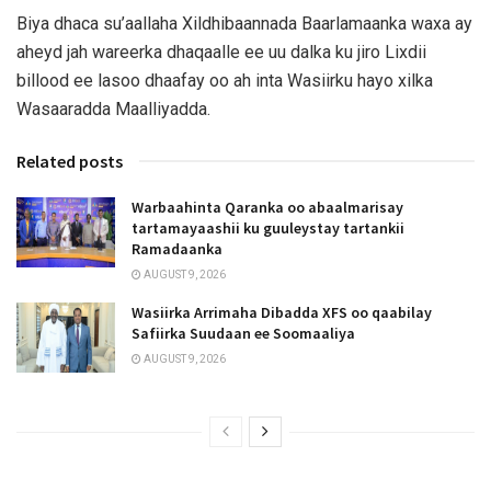
Biya dhaca su’aallaha Xildhibaannada Baarlamaanka waxa ay
aheyd jah wareerka dhaqaalle ee uu dalka ku jiro Lixdii
billood ee lasoo dhaafay oo ah inta Wasiirku hayo xilka
Wasaaradda Maalliyadda.
Related posts
Warbaahinta Qaranka oo abaalmarisay
tartamayaashii ku guuleystay tartankii
Ramadaanka
AUGUST 9, 2026
Wasiirka Arrimaha Dibadda XFS oo qaabilay
Safiirka Suudaan ee Soomaaliya
AUGUST 9, 2026