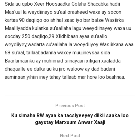
Sida uu qabo Xeer Hoosaadka Golaha Shacabka hadii
Mas’uul la weydiinayo su’aal oraaheed waxa ay socon
kartaa 90 daqiiqo oo ah hal saac iyo bar balse Wasiirka
Maalliyadda kulanka su’aallaha lagu weeydiinayey waxa uu
socday 250 daqiiqo,29 Xildhibaan ayaa su’aallo
weydiiyey,wadarta su’aallaha la weeydiiyey Wasiirkana waa
68 su’aal, tallaabadanna waxey muujineysaa sida
Baarlamaanku ay muhiimad siinayaan xiligan xaaladda
dhaqaalle ee dalka uu ku jiro waloow ay dad badani
aaminsan yihiin iney tahay tallaab mar hore loo baahnaa.
Previous Post
Ku simaha RW ayaa ka tacsiyeeyey dilkii saaka loo
gaystay Marxuum Anwar Xaaji
Next Post