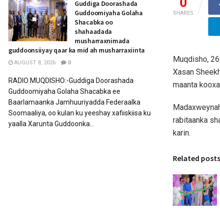
0
Guddiga Doorashada
Guddoomiyaha Golaha
SHARES
Shacabka oo
shahaadada
musharraxnimada
guddoonsiiyay qaar ka mid ah musharraxiinta
Muqdisho, 26
AUGUST 8, 2026
0
Xasan Sheekh
RADIO MUQDISHO:-Guddiga Doorashada
maanta kooxah
Guddoomiyaha Golaha Shacabka ee
Baarlamaanka Jamhuuriyadda Federaalka
Madaxweynaha 
Soomaaliya, oo kulan ku yeeshay xafiiskiisa ku
rabitaanka sh
yaalla Xarunta Guddoonka...
karin.
Related post