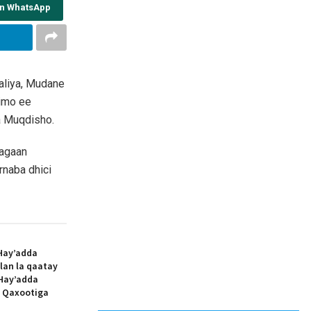
on WhatsApp
aliya, Mudane
nimo ee
a Muqdisho.
aagaan
rnaba dhici
Hay’adda
lan la qaatay
Hay’adda
e Qaxootiga