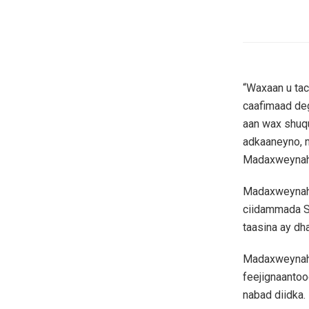
“Waxaan u ta
caafimaad de
aan wax shuqu
adkaaneyno, m
Madaxweynah
Madaxweynaha 
ciidammada S
taasina ay dh
Madaxweynaha
feejignaantoo
nabad diidka.