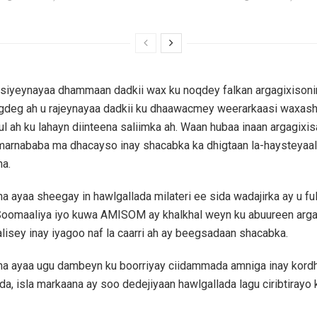
csiyeynayaa dhammaan dadkii wax ku noqdey falkan argagixison
gdeg ah u rajeynayaa dadkii ku dhaawacmey weerarkaasi waxas
l ah ku lahayn diinteena saliimka ah. Waan hubaa inaan argagixi
arnababa ma dhacayso inay shacabka ka dhigtaan la-haysteyaal”,
a.
ayaa sheegay in hawlgallada milateri ee sida wadajirka ay u fu
oomaaliya iyo kuwa AMISOM ay khalkhal weyn ku abuureen arga
alisey inay iyagoo naf la caarri ah ay beegsadaan shacabka.
 ayaa ugu dambeyn ku boorriyay ciidammada amniga inay kord
da, isla markaana ay soo dedejiyaan hawlgallada lagu ciribtirayo