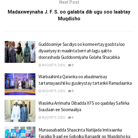
Next Post
Madaxweynaha J. F. S. oo galabta dib ugu soo laabtay
Muqdisho
Guddoomiye Sacdiyo oo kormeertay goobta loo
diyaariyey in maalinta berri ah lagu qabto
doorashada Guddoomiyaha Golaha Shacabka
AUGUST 9, 2026
0
Warbaahinta Qaranka oo abaalmarisay
tartamayaashii ku guuleystay tartankii Ramadaanka
AUGUST 9, 2026
0
Wasiirka Arrimaha Dibadda XFS oo qaabilay Safiirka
Suudaan ee Soomaaliya
AUGUST 9, 2026
0
Munaasabadda Shaacinta Natiijada Imtixaanka
Fasalka 8-aad ee Gobolka Banaadir oo Muqdisho ka