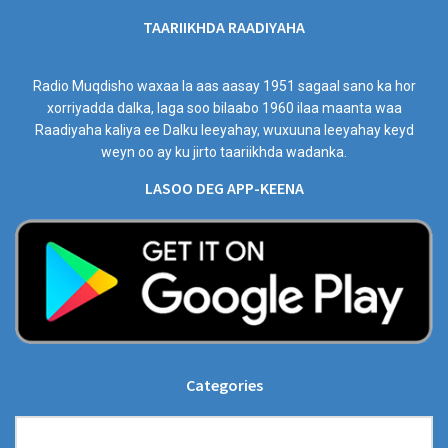
TAARIIKHDA RAADIYAHA
Radio Muqdisho waxaa la aas aasay 1951 sagaal sano ka hor
xorriyadda dalka, laga soo bilaabo 1960 ilaa maanta waa
Raadiyaha kaliya ee Dalku leeyahay, wuxuuna leeyahay keyd
weyn oo ay ku jirto taariikhda wadanka.
LASOO DEG APP-KEENA
Categories
Categories