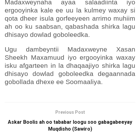
Madaxweynaha ayaa salaadiinta iyo
ergooyinka kale ee uu la kulmey waxay si
qota dheer isula gorfeeyeen arrimo muhiim
ah oo ku saabsan, qabashada shirka lagu
dhisayo dowlad goboleedka.
Ugu dambeyntii Madaxweyne Xasan
Sheekh Maxamuud iyo ergooyinka waxay
isku afgarteen in la dhaqaajiyo shirka lagu
dhisayo dowlad goboleedka degaannada
gobollada dhexe ee Soomaaliya.
Previous Post
Askar Boolis ah oo tababar loogu soo gabagabeeyay
Muqdisho (Sawiro)