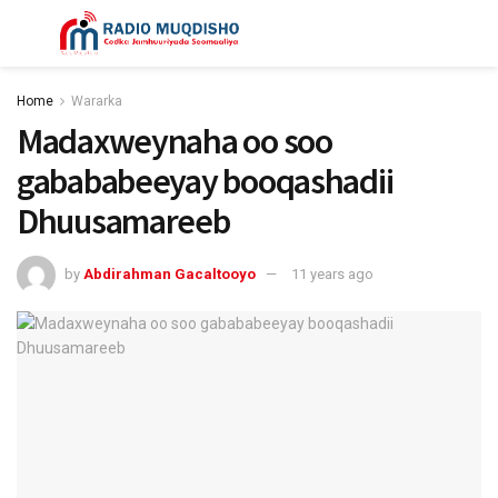
Home
Wararka
Madaxweynaha oo soo
gabababeeyay booqashadii
Dhuusamareeb
by
Abdirahman Gacaltooyo
11 years ago