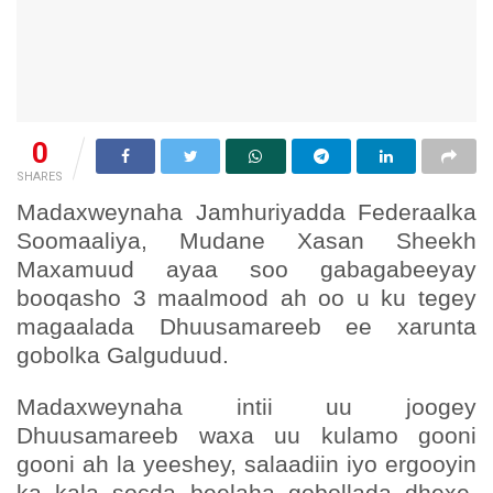
0
SHARES
Madaxweynaha Jamhuriyadda Federaalka
Soomaaliya, Mudane Xasan Sheekh
Maxamuud ayaa soo gabagabeeyay
booqasho 3 maalmood ah oo u ku tegey
magaalada Dhuusamareeb ee xarunta
gobolka Galguduud.
Madaxweynaha intii uu joogey
Dhuusamareeb waxa uu kulamo gooni
gooni ah la yeeshey, salaadiin iyo ergooyin
ka kala socda beelaha gobollada dhexe,