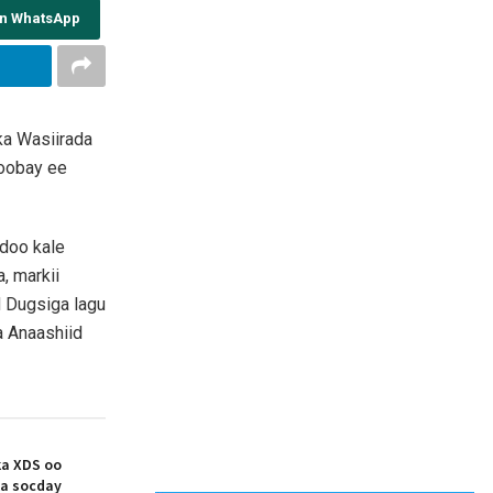
on WhatsApp
ka Wasiirada
doobay ee
idoo kale
, markii
Dugsiga lagu
a Anaashiid
ka XDS oo
ka socday