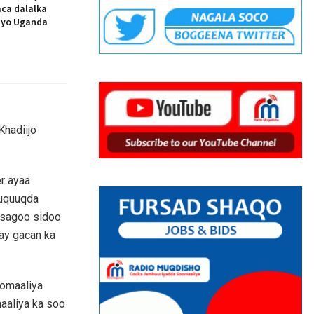
ca dalalka
 iyo Uganda
Khadiijo
r ayaa
xuquuqda
isagoo sidoo
ay gacan ka
oomaaliya
aaliya ka soo