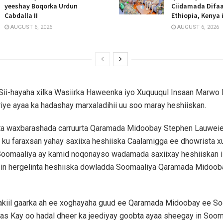
yeeshay Boqorka Urdun
Ciidamada Difaa
Cabdalla II
Ethiopia, Kenya
AUGUST 6, 2026
AUGUST 6, 2026
 Sii-hayaha xilka Wasiirka Haweenka iyo Xuquuqul Insaan Marwo 
ye ayaa ka hadashay marxaladihii uu soo maray heshiiskan.
a waxbarashada carruurta Qaramada Midoobay Stephen Lauweie
 ku faraxsan yahay saxiixa heshiiska Caalamigga ee dhowrista 
 Soomaaliya ay kamid noqonayso wadamada saxiixay heshiiskan 
 in hergelinta heshiiska dowladda Soomaaliya Qaramada Midoob
akiil gaarka ah ee xoghayaha guud ee Qaramada Midoobay ee S
las Kay oo hadal dheer ka jeediyay goobta ayaa sheegay in Soom