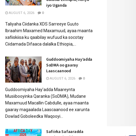
iyo Uganda
AUGUST 6, 2026
0
Taliyaha Ciidanka XDS Sarreeye Guuto
Ibraahim Maxamed Maxamuud, ayaa maanta
xafiiskiisa ku qaabilay wufuud ka socotay
Ciidamada Difaaca dalalka Ethiopia,...
Guddoomiyaha Hay’adda
SoDMA oo gaaray
Laascaanood
AUGUST 6, 2026
0
Guddoomiyaha Hay’adda Maareynta
Musiibooyinka Qaranka (SoDMA), Mudane
Maxamuud Macallin Cabdulle, ayaa maanta
gaaray magaalada Laascaanood ee xarunta
Dowlad Goboleedka Waqooyi...
Safiirka Safaaradda