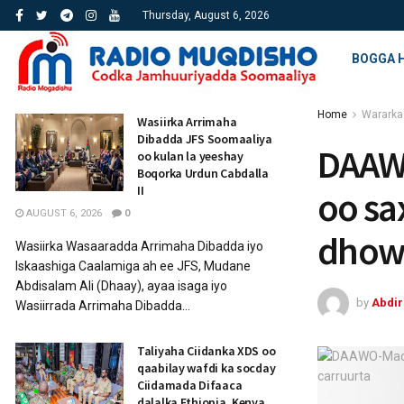
Thursday, August 6, 2026
BOGGA 
Home
Wararka
Wasiirka Arrimaha
Dibadda JFS Soomaaliya
DAAW
oo kulan la yeeshay
Boqorka Urdun Cabdalla
II
oo sa
AUGUST 6, 2026
0
dhowr
Wasiirka Wasaaradda Arrimaha Dibadda iyo
Iskaashiga Caalamiga ah ee JFS, Mudane
Abdisalam Ali (Dhaay), ayaa isaga iyo
by
Abdi
Wasiirrada Arrimaha Dibadda...
Taliyaha Ciidanka XDS oo
qaabilay wafdi ka socday
Ciidamada Difaaca
dalalka Ethiopia, Kenya