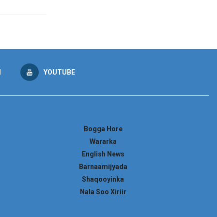
M
YOUTUBE
Bogga Hore
Wararka
English News
Barnaamijyada
Shaqooyinka
Nala Soo Xiriir