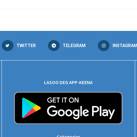
TWITTER
TELEGRAM
INSTAGRA
LASOO DEG APP-KEENA
Categories