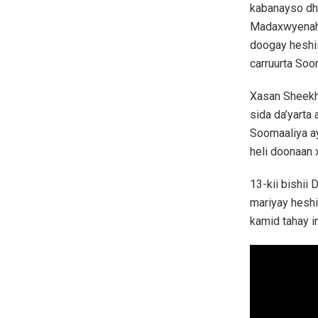
kabanayso dh
Madaxwyenaha
doogay heshii
carruurta Soo
Xasan Sheekh
sida da’yarta
Soomaaliya ay
heli doonaan 
13-kii bishii
mariyay heshi
kamid tahay i