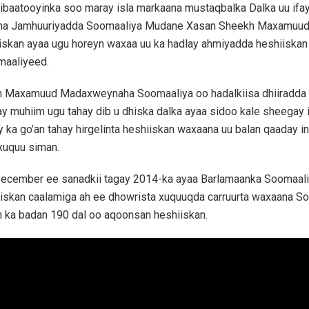
ibaatooyinka soo maray isla markaana mustaqbalka Dalka uu ifa
 Jamhuuriyadda Soomaaliya Mudane Xasan Sheekh Maxamuud o
skan ayaa ugu horeyn waxaa uu ka hadlay ahmiyadda heshiiskan
maaliyeed.
 Maxamuud Madaxweynaha Soomaaliya oo hadalkiisa dhiiradda 
 ay muhiim ugu tahay dib u dhiska dalka ayaa sidoo kale sheegay
 ka go’an tahay hirgelinta heshiiskan waxaana uu balan qaaday in
xuquu siman.
 December ee sanadkii tagay 2014-ka ayaa Barlamaanka Soomaal
iskan caalamiga ah ee dhowrista xuquuqda carruurta waxaana S
n ka badan 190 dal oo aqoonsan heshiiskan.