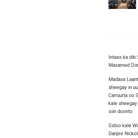
Intaas ka dib
Maxamed Diiri
Madaxa Laant
sheegay in uu
Carruurta oo
kale sheegay
siin doonto.
Sidoo kale W
Danjire Nicko