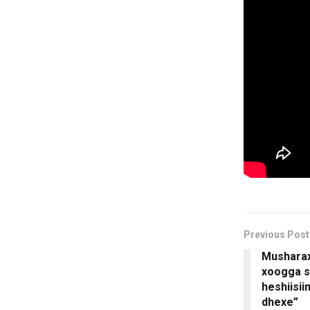
Previous Post
Musharax
xoogga s
heshiisii
dhexe”