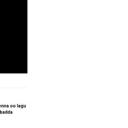
enna oo lagu
abadda