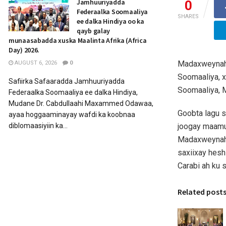
Jamhuuriyadda
0
Federaalka Soomaaliya
SHARES
ee dalka Hindiya oo ka
qayb galay
munaasabadda xuska Maalinta Afrika (Africa
Day) 2026.
Madaxweynaha
AUGUST 6, 2026
0
Soomaaliya, 
Safiirka Safaaradda Jamhuuriyadda
Soomaaliya, M
Federaalka Soomaaliya ee dalka Hindiya,
Mudane Dr. Cabdullaahi Maxammed Odawaa,
Goobta lagu s
ayaa hoggaaminayay wafdi ka koobnaa
joogay maamul
diblomaasiyiin ka...
Madaxweynah
saxiixay hesh
Carabi ah ku
Related post