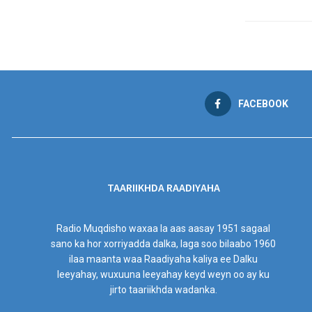
FACEBOOK
TAARIIKHDA RAADIYAHA
Radio Muqdisho waxaa la aas aasay 1951 sagaal
sano ka hor xorriyadda dalka, laga soo bilaabo 1960
ilaa maanta waa Raadiyaha kaliya ee Dalku
leeyahay, wuxuuna leeyahay keyd weyn oo ay ku
jirto taariikhda wadanka.