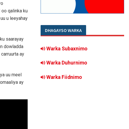
yo
o qalinka ku
 uu u leeyahay
DHAGAYSO WARKA
ku saarayay
 in dowladda
Warka Subaxnimo
 carruurta ay
Warka Duhurnimo
iya uu meel
Warka Fiidnimo
oomaaliya ay