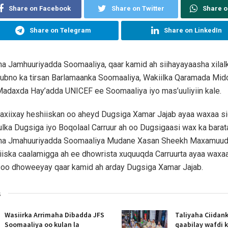
Share on Facebook
Share on Twitter
Share 
Share on Telegram
Share on LinkedIn
 Jamhuuriyadda Soomaaliya, qaar kamid ah siihayayaasha xilal
xubno ka tirsan Barlamaanka Soomaaliya, Wakiilka Qaramada Mi
adaxda Hay’adda UNICEF ee Soomaaliya iyo mas’uuliyiin kale.
axiixay heshiiskan oo aheyd Dugsiga Xamar Jajab ayaa waxaa s
ka Dugsiga iyo Boqolaal Carruur ah oo Dugsigaasi wax ka barata
a Jmahuuriyadda Soomaaliya Mudane Xasan Sheekh Maxamuud 
iiska caalamigga ah ee dhowrista xuquuqda Carruurta ayaa waxa
 soo dhoweeyay qaar kamid ah arday Dugsiga Xamar Jajab.
s
Wasiirka Arrimaha Dibadda JFS
Taliyaha Ciidan
Soomaaliya oo kulan la
qaabilay wafdi 