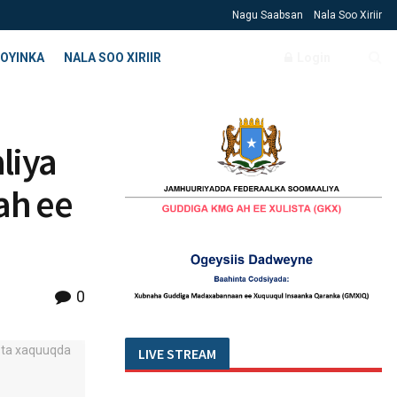
Nagu Saabsan
Nala Soo Xiriir
OYINKA
NALA SOO XIRIIR
Login
liya
ah ee
0
LIVE STREAM