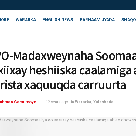
HORE
WARARKA
ENGLISH NEWS
BARNAAMIJYADA
SHAQO
O-Madaxweynaha Soomaa
xiixay heshiiska caalamiga 
ista xaquuqda carruurta
rahman Gacaltooyo
12 years ago
in
Wararka
,
Xulashada