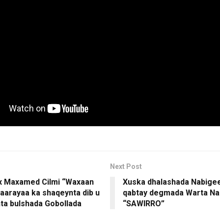
Next Post
 Maxamed Cilmi “Waxaan
Xuska dhalashada Nabige
aarayaa ka shaqeynta dib u
qabtay degmada Warta N
nta bulshada Gobollada
“SAWIRRO”