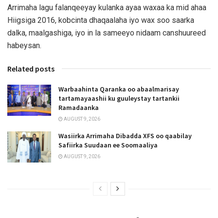
Arrimaha lagu falanqeeyay kulanka ayaa waxaa ka mid ahaa
Hiigsiga 2016, kobcinta dhaqaalaha iyo wax soo saarka
dalka, maalgashiga, iyo in la sameeyo nidaam canshuureed
habeysan.
Related posts
Warbaahinta Qaranka oo abaalmarisay
tartamayaashii ku guuleystay tartankii
Ramadaanka
AUGUST 9, 2026
Wasiirka Arrimaha Dibadda XFS oo qaabilay
Safiirka Suudaan ee Soomaaliya
AUGUST 9, 2026