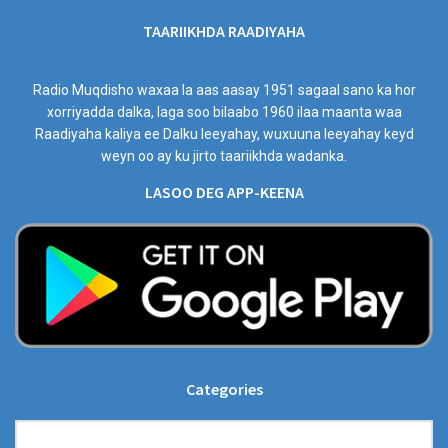
TAARIIKHDA RAADIYAHA
Radio Muqdisho waxaa la aas aasay 1951 sagaal sano ka hor
xorriyadda dalka, laga soo bilaabo 1960 ilaa maanta waa
Raadiyaha kaliya ee Dalku leeyahay, wuxuuna leeyahay keyd
weyn oo ay ku jirto taariikhda wadanka.
LASOO DEG APP-KEENA
Categories
Categories