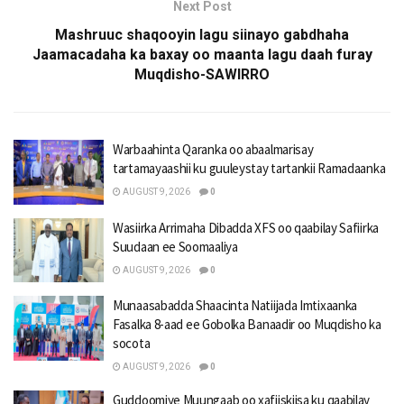
Next Post
Mashruuc shaqooyin lagu siinayo gabdhaha
Jaamacadaha ka baxay oo maanta lagu daah furay
Muqdisho-SAWIRRO
Warbaahinta Qaranka oo abaalmarisay
tartamayaashii ku guuleystay tartankii Ramadaanka
AUGUST 9, 2026
0
Wasiirka Arrimaha Dibadda XFS oo qaabilay Safiirka
Suudaan ee Soomaaliya
AUGUST 9, 2026
0
Munaasabadda Shaacinta Natiijada Imtixaanka
Fasalka 8-aad ee Gobolka Banaadir oo Muqdisho ka
socota
AUGUST 9, 2026
0
Guddoomiye Muungaab oo xafiiskiisa ku qaabilay