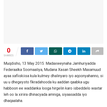
0
SHARES
Muqdisho, 13 May 2015: Madaxweynaha Jamhuriyadda
Federaalka Soomaaliya, Mudana Xasan Sheekh Maxamuud
ayaa xafiiskiisa kula kulmey dhalinyaro iyo aqoonyahanno, si
uu u dhegeysto fikradahooda ku aaddan qaabka ugu
habboon ee waddanka looga hirgelin karo isbeddelo waxtar
leh oo la xiriira dhinacyada amniga, siyaasadda iyo
dhaqaalaha.