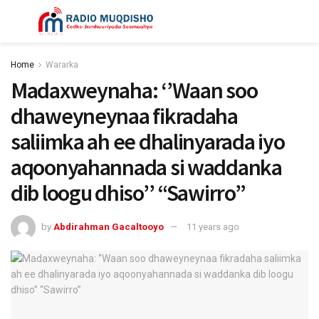
Home
Wararka
Madaxweynaha: ‘’Waan soo
dhaweyneynaa fikradaha
saliimka ah ee dhalinyarada iyo
aqoonyahannada si waddanka
dib loogu dhiso’’ “Sawirro”
by
Abdirahman Gacaltooyo
11 years ago