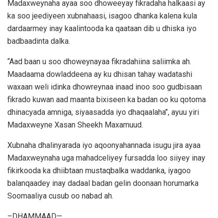
Madaxweynaha ayaa soo dhoweeyay fikradaha halkaasi ay
ka soo jeediyeen xubnahaasi, isagoo dhanka kalena kula
dardaarmey inay kaalintooda ka qaataan dib u dhiska iyo
badbaadinta dalka.
“Aad baan u soo dhoweynayaa fikradahiina saliimka ah.
Maadaama dowladdeena ay ku dhisan tahay wadatashi
waxaan weli idinka dhowreynaa inaad inoo soo gudbisaan
fikrado kuwan aad maanta bixiseen ka badan oo ku qotoma
dhinacyada amniga, siyaasadda iyo dhaqaalaha’’, ayuu yiri
Madaxweyne Xasan Sheekh Maxamuud.
Xubnaha dhalinyarada iyo aqoonyahannada isugu jira ayaa
Madaxweynaha uga mahadceliyey fursadda loo siiyey inay
fikirkooda ka dhiibtaan mustaqbalka waddanka, iyagoo
balanqaadey inay dadaal badan gelin doonaan horumarka
Soomaaliya cusub oo nabad ah.
–DHAMMAAD—