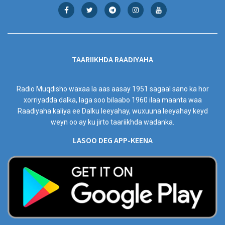
TAARIIKHDA RAADIYAHA
Radio Muqdisho waxaa la aas aasay 1951 sagaal sano ka hor
xorriyadda dalka, laga soo bilaabo 1960 ilaa maanta waa
Raadiyaha kaliya ee Dalku leeyahay, wuxuuna leeyahay keyd
weyn oo ay ku jirto taariikhda wadanka.
LASOO DEG APP-KEENA