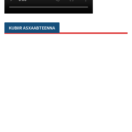
KUBIIR ASXAABTEENNA