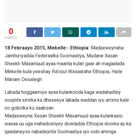
0
SHARES
18 Febraayo 2015, Mekelle:- Ethiopia:
Madaxweynaha
Jamhuriyadda Federaalka Soomaaliya, Mudane Xasan
Sheekh Maxamuud ayaa maanta kulan gaar ah magaalada
Mekelle kula yeeshay Ra’iisul Wasaaraha Ethiopia, Haile
Mariam Desalegn.
Labada hoggaamiye ayaa kulankooda kaga wadahadley
xoojinta xiriirka ka dhexeeya labada waddan iyo arrimo kale
oo gobolka ku saabsan.
Madaxweyne Xasan Sheekh Maxamuud ayaa kulankaasi
waxaa uu uga mahadceliyey dowladda Ethiopia doorka ay ka
qaadaneyso nabadeynta Soomaaliya iyo sidii amniga