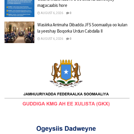
magacaabis hore
AUGUST 6, 2026
0
Wasiirka Arrimaha Dibadda JFS Soomaaliya oo kulan
la yeeshay Boqorka Urdun Cabdalla II
AUGUST 6, 2026
0