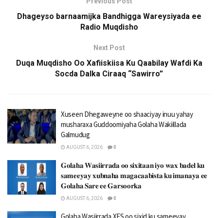
Previous Post
Dhageyso barnaamijka Bandhigga Wareysiyada ee
Radio Muqdisho
Next Post
Duqa Muqdisho Oo Xafiiskiisa Ku Qaabilay Wafdi Ka
Socda Dalka Ciraaq “Sawirro”
Xuseen Dhegaweyne oo shaaciyay inuu yahay
musharaxa Guddoomiyaha Golaha Wakiillada
Galmudug
AUGUST 6, 2026
0
𝐆𝐨𝐥𝐚𝐡𝐚 𝐖𝐚𝐬𝐢𝐢𝐫𝐫𝐚𝐝𝐚 𝐨𝐨 𝐬𝐢𝐱𝐢𝐭𝐚𝐚𝐧 𝐢𝐲𝐨 𝐰𝐚𝐱 𝐛𝐚𝐝𝐞𝐥 𝐤𝐮
𝐬𝐚𝐦𝐞𝐞𝐲𝐚𝐲 𝐱𝐮𝐛𝐧𝐚𝐡𝐚 𝐦𝐚𝐠𝐚𝐜𝐚𝐚𝐛𝐢𝐬𝐭𝐚 𝐤𝐮 𝐢𝐦𝐚𝐧𝐚𝐲𝐚 𝐞𝐞
𝐆𝐨𝐥𝐚𝐡𝐚 𝐒𝐚𝐫𝐞 𝐞𝐞 𝐆𝐚𝐫𝐬𝐨𝐨𝐫𝐤𝐚
AUGUST 6, 2026
0
Golaha Wasiirrada XFS oo sixid ku sameeyay