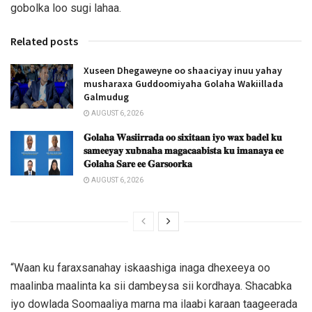
gobolka loo sugi lahaa.
Related posts
Xuseen Dhegaweyne oo shaaciyay inuu yahay
musharaxa Guddoomiyaha Golaha Wakiillada
Galmudug
AUGUST 6, 2026
𝐆𝐨𝐥𝐚𝐡𝐚 𝐖𝐚𝐬𝐢𝐢𝐫𝐫𝐚𝐝𝐚 𝐨𝐨 𝐬𝐢𝐱𝐢𝐭𝐚𝐚𝐧 𝐢𝐲𝐨 𝐰𝐚𝐱 𝐛𝐚𝐝𝐞𝐥 𝐤𝐮
𝐬𝐚𝐦𝐞𝐞𝐲𝐚𝐲 𝐱𝐮𝐛𝐧𝐚𝐡𝐚 𝐦𝐚𝐠𝐚𝐜𝐚𝐚𝐛𝐢𝐬𝐭𝐚 𝐤𝐮 𝐢𝐦𝐚𝐧𝐚𝐲𝐚 𝐞𝐞
𝐆𝐨𝐥𝐚𝐡𝐚 𝐒𝐚𝐫𝐞 𝐞𝐞 𝐆𝐚𝐫𝐬𝐨𝐨𝐫𝐤𝐚
AUGUST 6, 2026
“Waan ku faraxsanahay iskaashiga inaga dhexeeya oo
maalinba maalinta ka sii dambeysa sii kordhaya. Shacabka
iyo dowlada Soomaaliya marna ma ilaabi karaan taageerada