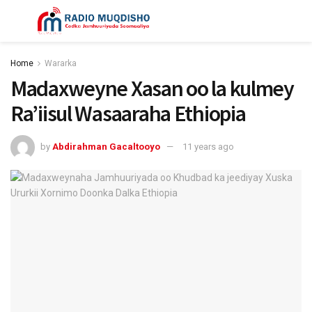
Home
Wararka
Madaxweyne Xasan oo la kulmey
Ra’iisul Wasaaraha Ethiopia
by
Abdirahman Gacaltooyo
11 years ago