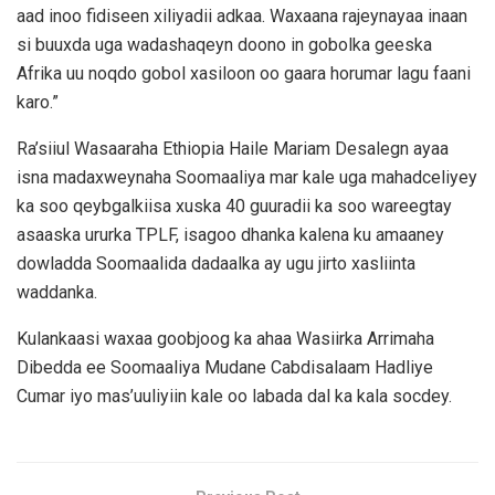
aad inoo fidiseen xiliyadii adkaa. Waxaana rajeynayaa inaan
si buuxda uga wadashaqeyn doono in gobolka geeska
Afrika uu noqdo gobol xasiloon oo gaara horumar lagu faani
karo.”
Ra’siiul Wasaaraha Ethiopia Haile Mariam Desalegn ayaa
isna madaxweynaha Soomaaliya mar kale uga mahadceliyey
ka soo qeybgalkiisa xuska 40 guuradii ka soo wareegtay
asaaska ururka TPLF, isagoo dhanka kalena ku amaaney
dowladda Soomaalida dadaalka ay ugu jirto xasliinta
waddanka.
Kulankaasi waxaa goobjoog ka ahaa Wasiirka Arrimaha
Dibedda ee Soomaaliya Mudane Cabdisalaam Hadliye
Cumar iyo mas’uuliyiin kale oo labada dal ka kala socdey.