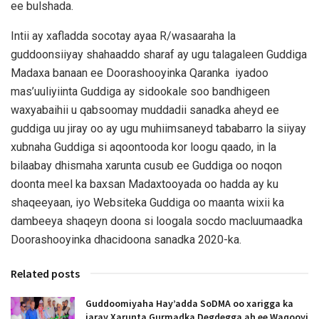
ee bulshada.
Intii ay xafladda socotay ayaa R/wasaaraha la
guddoonsiiyay shahaaddo sharaf ay ugu talagaleen Guddiga
Madaxa banaan ee Doorashooyinka Qaranka iyadoo
mas’uuliyiinta Guddiga ay sidookale soo bandhigeen
waxyabaihii u qabsoomay muddadii sanadka aheyd ee
guddiga uu jiray oo ay ugu muhiimsaneyd tababarro la siiyay
xubnaha Guddiga si aqoontooda kor loogu qaado, in la
bilaabay dhismaha xarunta cusub ee Guddiga oo noqon
doonta meel ka baxsan Madaxtooyada oo hadda ay ku
shaqeeyaan, iyo Websiteka Guddiga oo maanta wixii ka
dambeeya shaqeyn doona si loogala socdo macluumaadka
Doorashooyinka dhacidoona sanadka 2020-ka.
Related posts
Guddoomiyaha Hay’adda SoDMA oo xarigga ka
jaray Xarunta Gurmadka Degdegga ah ee Waqooyi