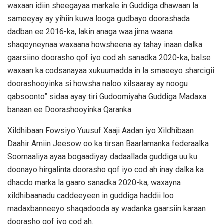
waxaan idiin sheegayaa markale in Guddiga dhawaan la
sameeyay ay yihiin kuwa looga gudbayo doorashada
dadban ee 2016-ka, lakin anaga waa jirna waana
shaqeyneynaa waxaana howsheena ay tahay inaan dalka
gaarsiino doorasho qof iyo cod ah sanadka 2020-ka, balse
waxaan ka codsanayaa xukuumadda in la smaeeyo sharcigii
doorashooyinka si howsha naloo xilsaaray ay noogu
qabsoonto” sidaa ayay tiri Gudoomiyaha Guddiga Madaxa
banaan ee Doorashooyinka Qaranka.
Xildhibaan Fowsiyo Yuusuf Xaaji Aadan iyo Xildhibaan
Daahir Amiin Jeesow oo ka tirsan Baarlamanka federaalka
Soomaaliya ayaa bogaadiyay dadaallada guddiga uu ku
doonayo hirgalinta doorasho qof iyo cod ah inay dalka ka
dhacdo marka la gaaro sanadka 2020-ka, waxayna
xildhibaanadu caddeeyeen in guddiga haddii loo
madaxbanneeyo shaqadooda ay wadanka gaarsiin karaan
doorasho qof iyo cod ah.