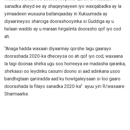
sanadka aheyd ee ay shaqeynayeen iyo waxqabadka ay la
yimaadeen wuxuuna ballanqaaday in Xukuumada ay
diyaarineyso sharciga doorashooyinka si Guddiga ay u
helaan waddo ay u maraan hirgalinta doorasho qof iyo cod
ah.
“Anaga hadda waxaan diyaarinay qorshe lagu gaarayo
doorashada 2020-ka dheceysa oo ah qof iyo cod, waxaana
la tagi doonaa shirka ugu soo horreeya ee madasha qaranka,
shirkaasi oo leydinku casumi doono si aad adinkana usoo
bandhigtaan qariiradda aad ku howlgaleysaan si loo gaaro
doorashada la filayo sanadka 2020-ka” ayuu yiri R/wasaare
Sharmaarke.