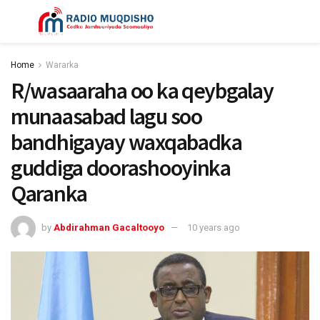
Home
Wararka
R/wasaaraha oo ka qeybgalay
munaasabad lagu soo
bandhigayay waxqabadka
guddiga doorashooyinka
Qaranka
by
Abdirahman Gacaltooyo
10 years ago