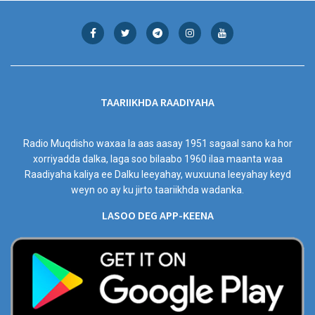
TAARIIKHDA RAADIYAHA
Radio Muqdisho waxaa la aas aasay 1951 sagaal sano ka hor
xorriyadda dalka, laga soo bilaabo 1960 ilaa maanta waa
Raadiyaha kaliya ee Dalku leeyahay, wuxuuna leeyahay keyd
weyn oo ay ku jirto taariikhda wadanka.
LASOO DEG APP-KEENA