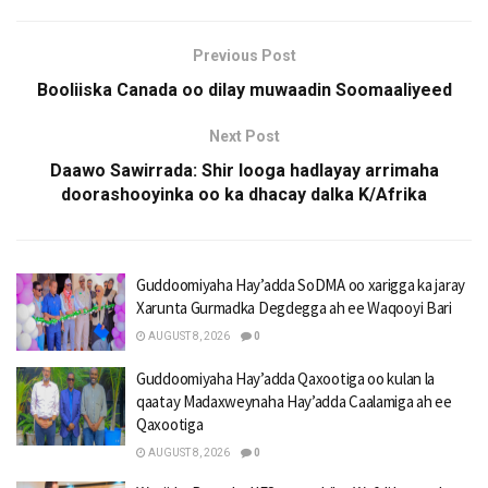
Previous Post
Booliiska Canada oo dilay muwaadin Soomaaliyeed
Next Post
Daawo Sawirrada: Shir looga hadlayay arrimaha
doorashooyinka oo ka dhacay dalka K/Afrika
Guddoomiyaha Hay’adda SoDMA oo xarigga ka jaray
Xarunta Gurmadka Degdegga ah ee Waqooyi Bari
AUGUST 8, 2026
0
Guddoomiyaha Hay’adda Qaxootiga oo kulan la
qaatay Madaxweynaha Hay’adda Caalamiga ah ee
Qaxootiga
AUGUST 8, 2026
0