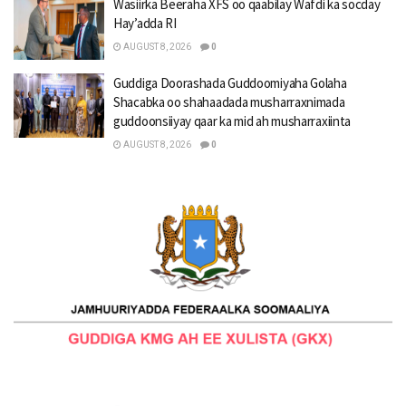
Wasiirka Beeraha XFS oo qaabilay Wafdi ka socday
Hay’adda RI
AUGUST 8, 2026
0
Guddiga Doorashada Guddoomiyaha Golaha
Shacabka oo shahaadada musharraxnimada
guddoonsiiyay qaar ka mid ah musharraxiinta
AUGUST 8, 2026
0