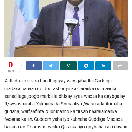
0
SHARES
Xaflado lagu soo bandhigayay wax qabadkii Guddiga
madaxa banaan ee doorashooyinka Qaranka oo maanta
sanad laga joogo markii la dhisay ayaa waxaa ka qeybgalay
R/wwasaaraha Xukuumada Somaaliya ,Wasiirada Arimaha
gudaha, warfaafinta, xildhibanno ka tirsan baaralamanka
federaalka ah, Gudoomiyaha iyo xubnaha Guddiga Madaxa
banana ee Doorashooyinka Qaranka iyo qeybaha kala duwan