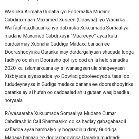
Wasiirka Arimaha Gudaha iyo Federaalka Mudane
Cabdiraxmaan Maxamed Xuseen (Odawaa) iyo Wasiirka
Warfaafinta,dhaqanka iyo dalxiiska Xukuumada Somaaliya
mudane Maxamed Cabdi xayir “Maareeye” ayaa kula
dardaarmay Xubnaha Guddiga Madaxa banaan ee
Doorashooyinka Qaranka inay dardargaliyaan shaqada looga
fadhiyo oo ah in Doorasho qof iyo cod ah la helo sanadka
2020-ka, islamarkaana ay si wanaagsan ula shaqeeyaan
Xisbiyada siyaasadda iyo Dowlad goboleedyada, taasi oo
fududeyneysa in Gudiga madaxa banana ee doorashooyinka
qaranka ay si hufan oo caddaalad ah u gutaan waajibaadka
horyaala.
R/wasaaraha Xukuumada Somaaliya Mudane Cumar
Cabdirashiid Cali Sharmaarke oo ka hadlay gabagabaadii
xafladda ayaa hambalyo iy bogaadin u diray Guddiga
Madaxa banaan ee doorashooyinka Qaranka muddadii