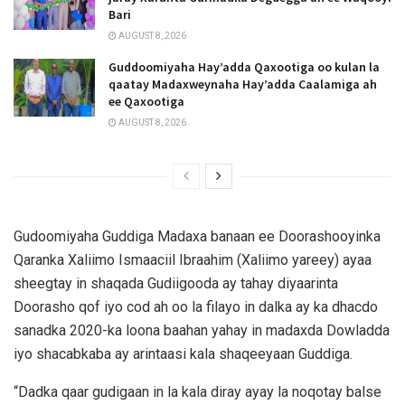
Bari
AUGUST 8, 2026
Guddoomiyaha Hay’adda Qaxootiga oo kulan la
qaatay Madaxweynaha Hay’adda Caalamiga ah
ee Qaxootiga
AUGUST 8, 2026
Gudoomiyaha Guddiga Madaxa banaan ee Doorashooyinka
Qaranka Xaliimo Ismaaciil Ibraahim (Xaliimo yareey) ayaa
sheegtay in shaqada Gudiigooda ay tahay diyaarinta
Doorasho qof iyo cod ah oo la filayo in dalka ay ka dhacdo
sanadka 2020-ka loona baahan yahay in madaxda Dowladda
iyo shacabkaba ay arintaasi kala shaqeeyaan Guddiga.
“Dadka qaar gudigaan in la kala diray ayay la noqotay balse