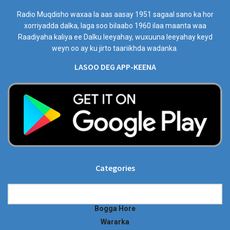
Radio Muqdisho waxaa la aas aasay 1951 sagaal sano ka hor
xorriyadda dalka, laga soo bilaabo 1960 ilaa maanta waa
Raadiyaha kaliya ee Dalku leeyahay, wuxuuna leeyahay keyd
weyn oo ay ku jirto taariikhda wadanka.
LASOO DEG APP-KEENA
Categories
Categories
Bogga Hore
Wararka