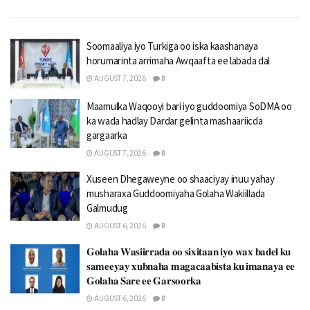
Soomaaliya iyo Turkiga oo iska kaashanaya
horumarinta arrimaha Awqaafta ee labada dal
AUGUST 7, 2026
0
Maamulka Waqooyi bari iyo guddoomiya SoDMA oo
ka wada hadlay Dardar gelinta mashaariicda
gargaarka
AUGUST 7, 2026
0
Xuseen Dhegaweyne oo shaaciyay inuu yahay
musharaxa Guddoomiyaha Golaha Wakiillada
Galmudug
AUGUST 6, 2026
0
𝐆𝐨𝐥𝐚𝐡𝐚 𝐖𝐚𝐬𝐢𝐢𝐫𝐫𝐚𝐝𝐚 𝐨𝐨 𝐬𝐢𝐱𝐢𝐭𝐚𝐚𝐧 𝐢𝐲𝐨 𝐰𝐚𝐱 𝐛𝐚𝐝𝐞𝐥 𝐤𝐮
𝐬𝐚𝐦𝐞𝐞𝐲𝐚𝐲 𝐱𝐮𝐛𝐧𝐚𝐡𝐚 𝐦𝐚𝐠𝐚𝐜𝐚𝐚𝐛𝐢𝐬𝐭𝐚 𝐤𝐮 𝐢𝐦𝐚𝐧𝐚𝐲𝐚 𝐞𝐞
𝐆𝐨𝐥𝐚𝐡𝐚 𝐒𝐚𝐫𝐞 𝐞𝐞 𝐆𝐚𝐫𝐬𝐨𝐨𝐫𝐤𝐚
AUGUST 6, 2026
0