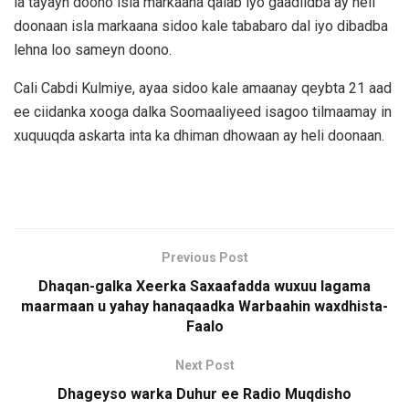
la tayayn doono isla markaana qalab iyo gaadiidba ay heli
doonaan isla markaana sidoo kale tababaro dal iyo dibadba
lehna loo sameyn doono.
Cali Cabdi Kulmiye, ayaa sidoo kale amaanay qeybta 21 aad
ee ciidanka xooga dalka Soomaaliyeed isagoo tilmaamay in
xuquuqda askarta inta ka dhiman dhowaan ay heli doonaan.
Previous Post
Dhaqan-galka Xeerka Saxaafadda wuxuu lagama
maarmaan u yahay hanaqaadka Warbaahin waxdhista-
Faalo
Next Post
Dhageyso warka Duhur ee Radio Muqdisho