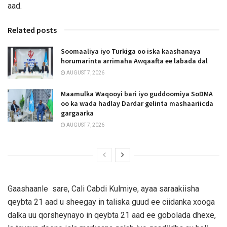
aad.
Related posts
Soomaaliya iyo Turkiga oo iska kaashanaya
horumarinta arrimaha Awqaafta ee labada dal
AUGUST 7, 2026
Maamulka Waqooyi bari iyo guddoomiya SoDMA
oo ka wada hadlay Dardar gelinta mashaariicda
gargaarka
AUGUST 7, 2026
Gaashaanle sare, Cali Cabdi Kulmiye, ayaa saraakiisha
qeybta 21 aad u sheegay in taliska guud ee ciidanka xooga
dalka uu qorsheynayo in qeybta 21 aad ee gobolada dhexe,