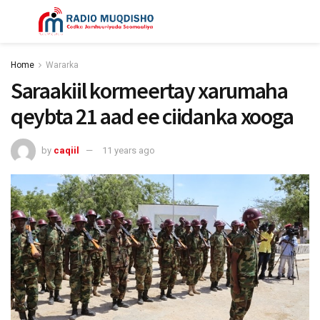
Home
Wararka
Saraakiil kormeertay xarumaha
qeybta 21 aad ee ciidanka xooga
by
caqiil
11 years ago