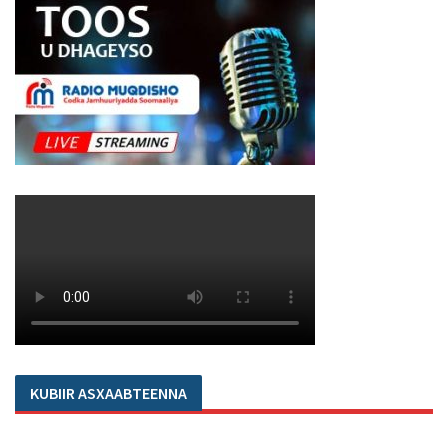
KUBIIR ASXAABTEENNA