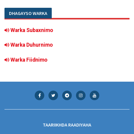
DHAGAYSO WARKA
Warka Subaxnimo
Warka Duhurnimo
Warka Fiidnimo
TAARIIKHDA RAADIYAHA