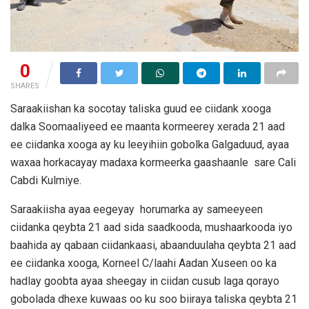
0
SHARES
Saraakiishan ka socotay taliska guud ee ciidank xooga
dalka Soomaaliyeed ee maanta kormeerey xerada 21 aad
ee ciidanka xooga ay ku leeyihiin gobolka Galgaduud, ayaa
waxaa horkacayay madaxa kormeerka gaashaanle sare Cali
Cabdi Kulmiye.
Saraakiisha ayaa eegeyay horumarka ay sameeyeen
ciidanka qeybta 21 aad sida saadkooda, mushaarkooda iyo
baahida ay qabaan ciidankaasi, abaanduulaha qeybta 21 aad
ee ciidanka xooga, Korneel C/laahi Aadan Xuseen oo ka
hadlay goobta ayaa sheegay in ciidan cusub laga qorayo
gobolada dhexe kuwaas oo ku soo biiraya taliska qeybta 21