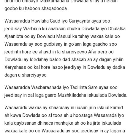
dhul loo dhisayo Maxkamadaha Dowlada si ay u helaan
goobo ku haboon shaqadooda.
Wasaaradda Hawlaha Guud iyo Guriyaynta ayaa soo
jeedisay Warbixin ku saabsan dhulka Dowlada iyo Dhulalka
Ajaanibta oo ay Dowladu Masuul ka tahay waxaa kale oo
Wasaaradu ay soo gudbisay in go’aan laga gaadho soo
jeedintii hore ee ahayd in la sharciyeeyo Afar xero oo
Dowladu ay leedahay balse dad shacab ah ay dagan yihiin
Xeryahaas oo kal hore lasoo jeediyay in Dowladu ay dadka
dagan u sharciyayso.
Wasaaradda Waxbarashada iyo Tacliinta Sare ayaa soo
jeedisay in xal laga gaaro Mushkiladaha iskuulada Dowlada.
Wasaaradu waxaa ay shaacisay in uusan jirin iskuul kamid
ah kuwa Dowlada oo si toos ah u hoostaga Wasaarada iyo
kala qaybsanan dhinaca manhajka ah oo ka jirta iskuulada
waxaa kale oo oo Wasaaradu ay soo jeedisay in ay lagama