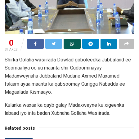
0
SHARES
Shirka Golaha wasiirada Dowlad goboleedka Jubbaland ee
Soomaaliya oo uu maanta shir Gudoominayay
Madaxweynaha Jubbaland Mudane Axmed Maxamed
Islaam ayaa maanta ka qabsoomay Gurigga Nabadda ee
Magaalada Kismaayo.
Kulanka waxaa ka qayb galay Madaxweyne ku xigeenka
labaad iyo inta badan Xubnaha Gollaha Wasiirada.
Related posts