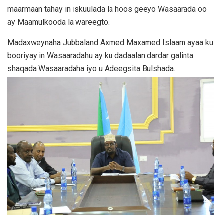
maarmaan tahay in iskuulada la hoos geeyo Wasaarada oo
ay Maamulkooda la wareegto.
Madaxweynaha Jubbaland Axmed Maxamed Islaam ayaa ku
booriyay in Wasaaradahu ay ku dadaalan dardar galinta
shaqada Wasaaradaha iyo u Adeegsita Bulshada.