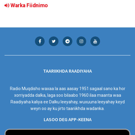
Warka Fiidnimo
TAARIIKHDA RAADIYAHA
Radio Muqdisho waxaa la aas aasay 1951 sagaal sano ka hor
xorriyadda dalka, laga soo bilaabo 1960 ilaa maanta waa
Raadiyaha kaliya ee Dalku leeyahay, wuxuuna leeyahay keyd
weyn oo ay ku jirto taariikhda wadanka.
LASOO DEG APP-KEENA