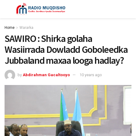
Home
Wararka
SAWIRO : Shirka golaha
Wasiirrada Dowladd Goboleedka
Jubbaland maxaa looga hadlay?
by
Abdirahman Gacaltooyo
10 years ago