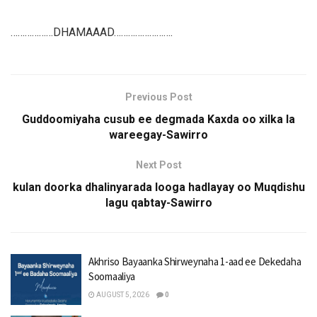
………………DHAMAAAD…………………….
Previous Post
Guddoomiyaha cusub ee degmada Kaxda oo xilka la
wareegay-Sawirro
Next Post
kulan doorka dhalinyarada looga hadlayay oo Muqdishu
lagu qabtay-Sawirro
Akhriso Bayaanka Shirweynaha 1-aad ee Dekedaha
Soomaaliya
AUGUST 5, 2026
0