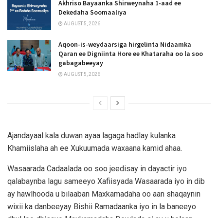
Akhriso Bayaanka Shirweynaha 1-aad ee
Dekedaha Soomaaliya
AUGUST 5, 2026
Aqoon-is-weydaarsiga hirgelinta Nidaamka
Qaran ee Digniinta Hore ee Khataraha oo la soo
gabagabeeyay
AUGUST 5, 2026
Ajandayaal kala duwan ayaa lagaga hadlay kulanka
Khamiislaha ah ee Xukuumada waxaana kamid ahaa.
Wasaarada Cadaalada oo soo jeedisay in dayactir iyo
qalabaynba lagu sameeyo Xafiisyada Wasaarada iyo in dib
ay hawlhooda u bilaaban Maxkamadaha oo aan shaqaynin
wixii ka danbeeyay Bishii Ramadaanka iyo in la baneeyo