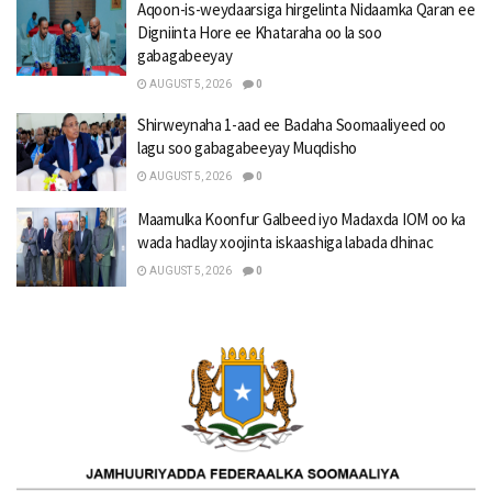
Aqoon-is-weydaarsiga hirgelinta Nidaamka Qaran ee
Digniinta Hore ee Khataraha oo la soo
gabagabeeyay
AUGUST 5, 2026
0
Shirweynaha 1-aad ee Badaha Soomaaliyeed oo
lagu soo gabagabeeyay Muqdisho
AUGUST 5, 2026
0
Maamulka Koonfur Galbeed iyo Madaxda IOM oo ka
wada hadlay xoojinta iskaashiga labada dhinac
AUGUST 5, 2026
0