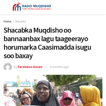
Home
Wararka
Shacabka Muqdisho oo
bannaanbax lagu taageerayo
horumarka Caasimadda isugu
soo baxay
by
Fardowso Xasan
3 months ago