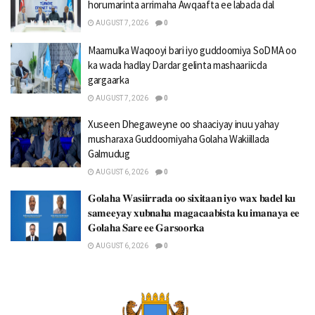
horumarinta arrimaha Awqaafta ee labada dal
AUGUST 7, 2026
0
Maamulka Waqooyi bari iyo guddoomiya SoDMA oo
ka wada hadlay Dardar gelinta mashaariicda
gargaarka
AUGUST 7, 2026
0
Xuseen Dhegaweyne oo shaaciyay inuu yahay
musharaxa Guddoomiyaha Golaha Wakiillada
Galmudug
AUGUST 6, 2026
0
𝐆𝐨𝐥𝐚𝐡𝐚 𝐖𝐚𝐬𝐢𝐢𝐫𝐫𝐚𝐝𝐚 𝐨𝐨 𝐬𝐢𝐱𝐢𝐭𝐚𝐚𝐧 𝐢𝐲𝐨 𝐰𝐚𝐱 𝐛𝐚𝐝𝐞𝐥 𝐤𝐮
𝐬𝐚𝐦𝐞𝐞𝐲𝐚𝐲 𝐱𝐮𝐛𝐧𝐚𝐡𝐚 𝐦𝐚𝐠𝐚𝐜𝐚𝐚𝐛𝐢𝐬𝐭𝐚 𝐤𝐮 𝐢𝐦𝐚𝐧𝐚𝐲𝐚 𝐞𝐞
𝐆𝐨𝐥𝐚𝐡𝐚 𝐒𝐚𝐫𝐞 𝐞𝐞 𝐆𝐚𝐫𝐬𝐨𝐨𝐫𝐤𝐚
AUGUST 6, 2026
0