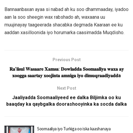
Bannaanbaxan ayaa si nabad ah ku soo dhammaaday, iyadoo
aan la soo sheegin wax rabshado ah, waxaana uu
muujinayay taageerada shacabka degmada Kaaraan ee ku
aaddan xasilloonida iyo horumarka caasimadda Muqdisho.
Previous Post
𝐑𝐚’𝐢𝐢𝐬𝐮𝐥 𝐖𝐚𝐬𝐚𝐚𝐫𝐞 𝐗𝐚𝐦𝐬𝐚: 𝐃𝐨𝐰𝐥𝐚𝐝𝐝𝐚 𝐒𝐨𝐨𝐦𝐚𝐚𝐥𝐢𝐲𝐚 𝐰𝐚𝐱𝐚 𝐚𝐲
𝐱𝐨𝐨𝐠𝐠𝐚 𝐬𝐚𝐚𝐫𝐭𝐚𝐲 𝐱𝐨𝐨𝐣𝐢𝐧𝐭𝐚 𝐚𝐦𝐧𝐢𝐠𝐚 𝐢𝐲𝐨 𝐝𝐢𝐦𝐮𝐪𝐫𝐚𝐚𝐝𝐢𝐲𝐚𝐝𝐝a
Next Post
Jaaliyadda Soomaaliyeed ee dalka Biljimka oo ku
baaqday ka qaybgalka doorashooyinka ka socda dalka
Soomaaliya iyo Turkiga oo iska kaashanaya