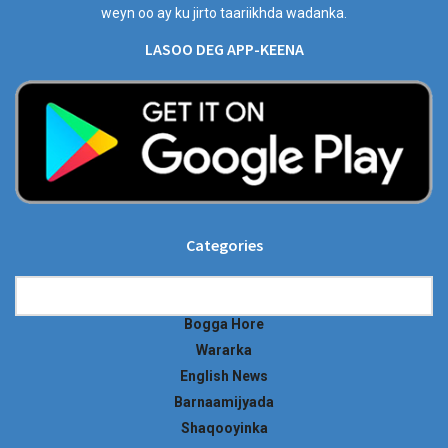
weyn oo ay ku jirto taariikhda wadanka.
LASOO DEG APP-KEENA
Categories
Categories
Bogga Hore
Wararka
English News
Barnaamijyada
Shaqooyinka