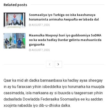
Related posts
Soomaaliya iyo Turkiga oo iska kaashanaya
horumarinta arrimaha Awqaafta ee labada dal
AUGUST 7, 2026
Maamulka Waqooyi bari iyo guddoomiya SoDMA
oo ka wada hadlay Dardar gelinta mashaariicda
gargaarka
AUGUST 7, 2026
Qaar ka mid ah dadka bannaanbaxa ka hadlay ayaa sheegay
in ay ku faraxsan yihiin isbeddelka iyo horumarka ka muuqda
caasimadda, isla markaana ay si buuxda u taageersan yihiin
dadaallada Dowladda Federaalka Soomaaliya ee ku aaddan
xoojinta nabadda iyo dib-u-dhiska dalka.