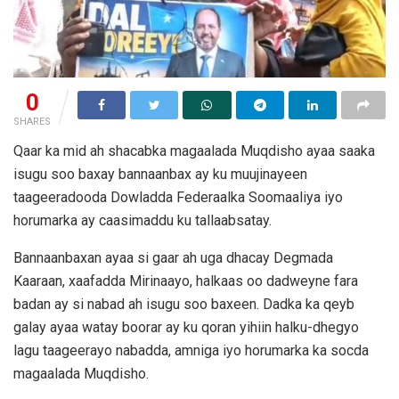
0
SHARES
Qaar ka mid ah shacabka magaalada Muqdisho ayaa saaka
isugu soo baxay bannaanbax ay ku muujinayeen
taageeradooda Dowladda Federaalka Soomaaliya iyo
horumarka ay caasimaddu ku tallaabsatay.
Bannaanbaxan ayaa si gaar ah uga dhacay Degmada
Kaaraan, xaafadda Mirinaayo, halkaas oo dadweyne fara
badan ay si nabad ah isugu soo baxeen. Dadka ka qeyb
galay ayaa watay boorar ay ku qoran yihiin halku-dhegyo
lagu taageerayo nabadda, amniga iyo horumarka ka socda
magaalada Muqdisho.