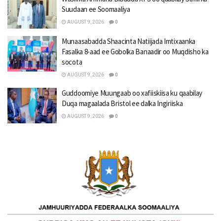
Suudaan ee Soomaaliya
AUGUST 9, 2026
0
Munaasabadda Shaacinta Natiijada Imtixaanka
Fasalka 8-aad ee Gobolka Banaadir oo Muqdisho ka
socota
AUGUST 9, 2026
0
Guddoomiye Muungaab oo xafiiskiisa ku qaabilay
Duqa magaalada Bristol ee dalka Ingiriiska
AUGUST 9, 2026
0