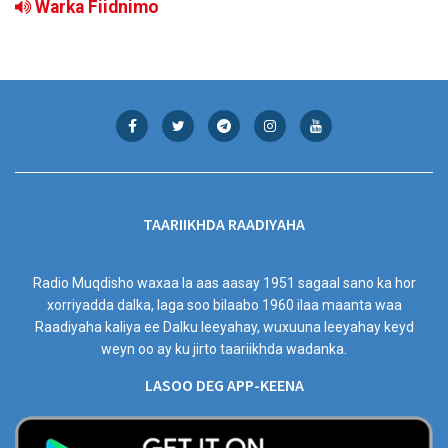
Warka Fiidnimo
TAARIIKHDA RAADIYAHA
Radio Muqdisho waxaa la aas aasay 1951 sagaal sano ka hor
xorriyadda dalka, laga soo bilaabo 1960 ilaa maanta waa
Raadiyaha kaliya ee Dalku leeyahay, wuxuuna leeyahay keyd
weyn oo ay ku jirto taariikhda wadanka.
LASOO DEG APP-KEENA