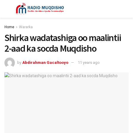
Home
Wararka
Shirka wadatashiga oo maalintii
2-aad ka socda Muqdisho
by
Abdirahman Gacaltooyo
11 years ago