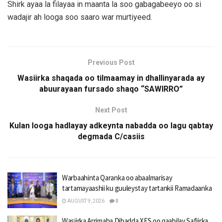
Shirk ayaa la filayaa in maanta la soo gabagabeeyo oo si
wadajir ah looga soo saaro war murtiyeed.
Previous Post
Wasiirka shaqada oo tilmaamay in dhallinyarada ay
abuurayaan fursado shaqo “SAWIRRO”
Next Post
Kulan looga hadlayay adkeynta nabadda oo lagu qabtay
degmada C/casiis
Warbaahinta Qaranka oo abaalmarisay
tartamayaashii ku guuleystay tartankii Ramadaanka
AUGUST 9, 2026
0
Wasiirka Arrimaha Dibadda XFS oo qaabilay Safiirka