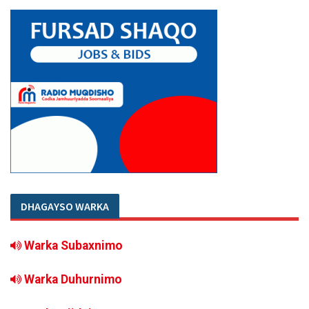
DHAGAYSO WARKA
Warka Subaxnimo
Warka Duhurnimo