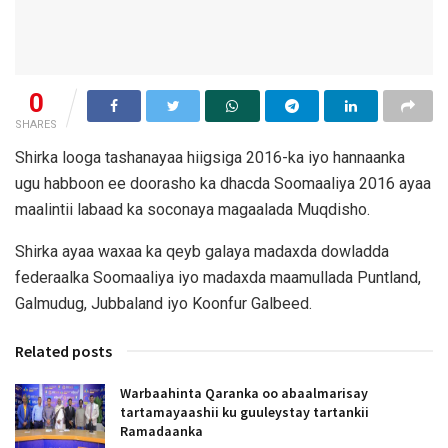
0
SHARES
Shirka looga tashanayaa hiigsiga 2016-ka iyo hannaanka
ugu habboon ee doorasho ka dhacda Soomaaliya 2016 ayaa
maalintii labaad ka soconaya magaalada Muqdisho.
Shirka ayaa waxaa ka qeyb galaya madaxda dowladda
federaalka Soomaaliya iyo madaxda maamullada Puntland,
Galmudug, Jubbaland iyo Koonfur Galbeed.
Related posts
Warbaahinta Qaranka oo abaalmarisay
tartamayaashii ku guuleystay tartankii
Ramadaanka