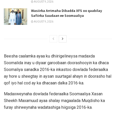
AUGUST 9, 2026
Wasiirka Arrimaha Dibadda XFS oo qaabilay
Safiirka Suudaan ee Soomaaliya
AUGUST 9, 2026
Beesha caalamka ayaa ku dhiirigelineysa madaxda
Soomalida inay u diyaar garoobaan doorashooyin ka dhaca
Soomaliya sanadka 2016-ka inkastoo dowlada federaalka
ay hore u sheegtay in aysan suurtagal ahayn in doorasho hal
qof iyo hal cod ay ka dhacaan dalka 2016-ka.
Madaxweynaha dowlada federaalka Soomaaliya Xasan
Sheekh Maxamuud ayaa shalay magaalada Muqdisho ka
furay shirweynaha wadatashiga hiigsiga 2016-ka.