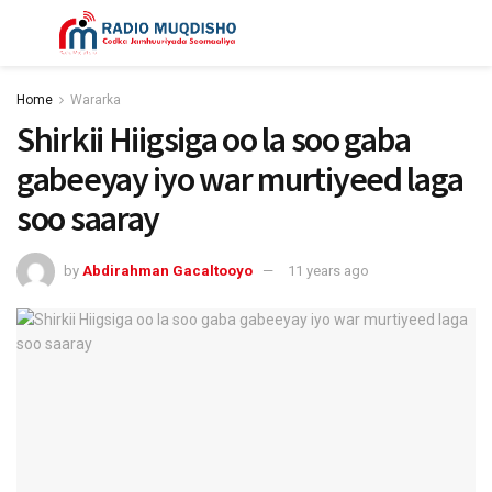
Home
Wararka
Shirkii Hiigsiga oo la soo gaba
gabeeyay iyo war murtiyeed laga
soo saaray
by
Abdirahman Gacaltooyo
11 years ago