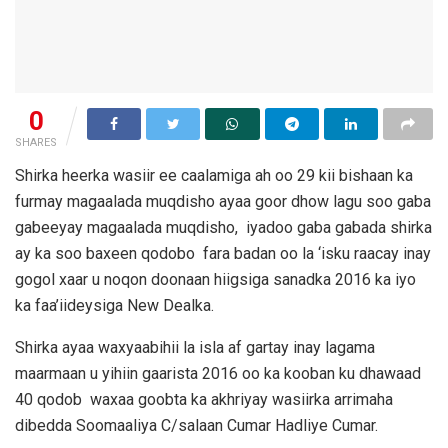
0
SHARES
Shirka heerka wasiir ee caalamiga ah oo 29 kii bishaan ka
furmay magaalada muqdisho ayaa goor dhow lagu soo gaba
gabeeyay magaalada muqdisho, iyadoo gaba gabada shirka
ay ka soo baxeen qodobo fara badan oo la ‘isku raacay inay
gogol xaar u noqon doonaan hiigsiga sanadka 2016 ka iyo
ka faa’iideysiga New Dealka.
Shirka ayaa waxyaabihii la isla af gartay inay lagama
maarmaan u yihiin gaarista 2016 oo ka kooban ku dhawaad
40 qodob waxaa goobta ka akhriyay wasiirka arrimaha
dibedda Soomaaliya C/salaan Cumar Hadliye Cumar.