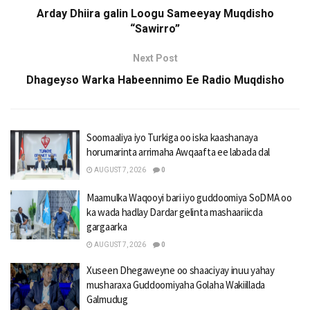
Arday Dhiira galin Loogu Sameeyay Muqdisho
“Sawirro”
Next Post
Dhageyso Warka Habeennimo Ee Radio Muqdisho
Soomaaliya iyo Turkiga oo iska kaashanaya
horumarinta arrimaha Awqaafta ee labada dal
AUGUST 7, 2026
0
Maamulka Waqooyi bari iyo guddoomiya SoDMA oo
ka wada hadlay Dardar gelinta mashaariicda
gargaarka
AUGUST 7, 2026
0
Xuseen Dhegaweyne oo shaaciyay inuu yahay
musharaxa Guddoomiyaha Golaha Wakiillada
Galmudug