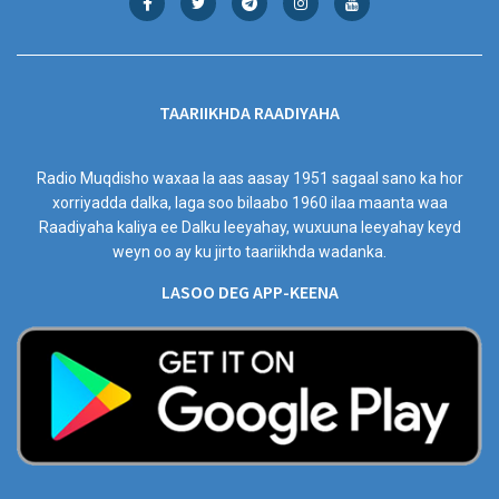
TAARIIKHDA RAADIYAHA
Radio Muqdisho waxaa la aas aasay 1951 sagaal sano ka hor
xorriyadda dalka, laga soo bilaabo 1960 ilaa maanta waa
Raadiyaha kaliya ee Dalku leeyahay, wuxuuna leeyahay keyd
weyn oo ay ku jirto taariikhda wadanka.
LASOO DEG APP-KEENA