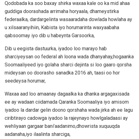
Qodobada ka soo baxay shirka waxaa kale oo ka mid ahaa
guddiga doorashada arrimaha horyaala, dhameystirka
federaalka, dardargelinta wasaaradaha dowlada howlaha ay
u xilsaaranyihiin, Kabista iyo horumarinta waxyaabaha
qabsoomay iyo dib u habeynta Garsoorka,
Dib u eegista dastuurka, iyadoo loo marayo hab
sharciyeysan oo federal ah loona wada dhanyahay,hogaanka
Soomaaliyeed iyo golaha sharci dejinta si loo gaaro qorsha
mideysan oo doorasho sanadka 2016 ah, taasi oo hor
seedeysa horumar,
Waxaa aad loo amaanay dagaalka ka dhanka argagaxisada
ee ay wadaan ciidamada Qaranka Soomaaliya iyo amisom
iyadoo la dardar gelin doono qorshaha wada jirka ah ee lagu
ciribtirayo cadowga iyadoo la rajeynayo howlgaladaasi ay
wehliyaan gargaar bani’aadanimo,dhowrista xuquuqda
aadanaha,iyo ilaalinta sharciga,