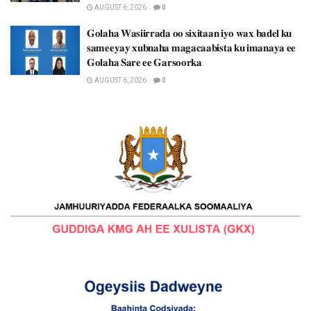
AUGUST 6, 2026
0
𝐆𝐨𝐥𝐚𝐡𝐚 𝐖𝐚𝐬𝐢𝐢𝐫𝐫𝐚𝐝𝐚 𝐨𝐨 𝐬𝐢𝐱𝐢𝐭𝐚𝐚𝐧 𝐢𝐲𝐨 𝐰𝐚𝐱 𝐛𝐚𝐝𝐞𝐥 𝐤𝐮
𝐬𝐚𝐦𝐞𝐞𝐲𝐚𝐲 𝐱𝐮𝐛𝐧𝐚𝐡𝐚 𝐦𝐚𝐠𝐚𝐜𝐚𝐚𝐛𝐢𝐬𝐭𝐚 𝐤𝐮 𝐢𝐦𝐚𝐧𝐚𝐲𝐚 𝐞𝐞
𝐆𝐨𝐥𝐚𝐡𝐚 𝐒𝐚𝐫𝐞 𝐞𝐞 𝐆𝐚𝐫𝐬𝐨𝐨𝐫𝐤𝐚
AUGUST 6, 2026
0