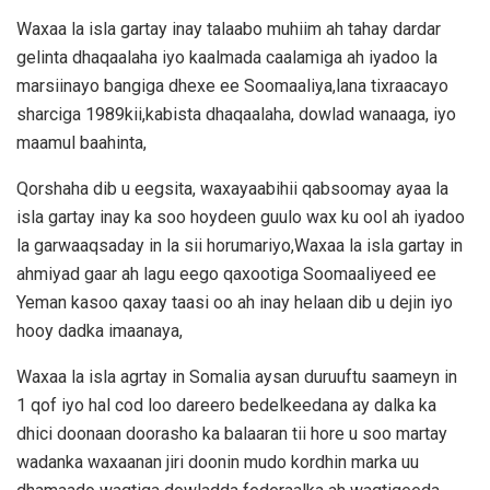
Waxaa la isla gartay inay talaabo muhiim ah tahay dardar
gelinta dhaqaalaha iyo kaalmada caalamiga ah iyadoo la
marsiinayo bangiga dhexe ee Soomaaliya,lana tixraacayo
sharciga 1989kii,kabista dhaqaalaha, dowlad wanaaga, iyo
maamul baahinta,
Qorshaha dib u eegsita, waxayaabihii qabsoomay ayaa la
isla gartay inay ka soo hoydeen guulo wax ku ool ah iyadoo
la garwaaqsaday in la sii horumariyo,Waxaa la isla gartay in
ahmiyad gaar ah lagu eego qaxootiga Soomaaliyeed ee
Yeman kasoo qaxay taasi oo ah inay helaan dib u dejin iyo
hooy dadka imaanaya,
Waxaa la isla agrtay in Somalia aysan duruuftu saameyn in
1 qof iyo hal cod loo dareero bedelkeedana ay dalka ka
dhici doonaan doorasho ka balaaran tii hore u soo martay
wadanka waxaanan jiri doonin mudo kordhin marka uu