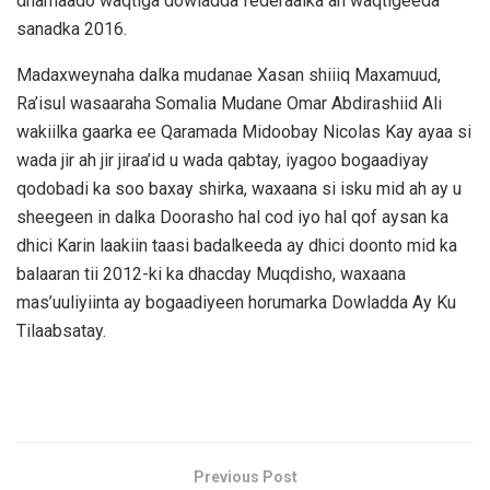
dhamaado waqtiga dowladda federaalka ah waqtigeeda
sanadka 2016.
Madaxweynaha dalka mudanae Xasan shiiiq Maxamuud,
Ra’isul wasaaraha Somalia Mudane Omar Abdirashiid Ali
wakiilka gaarka ee Qaramada Midoobay Nicolas Kay ayaa si
wada jir ah jir jiraa’id u wada qabtay, iyagoo bogaadiyay
qodobadi ka soo baxay shirka, waxaana si isku mid ah ay u
sheegeen in dalka Doorasho hal cod iyo hal qof aysan ka
dhici Karin laakiin taasi badalkeeda ay dhici doonto mid ka
balaaran tii 2012-ki ka dhacday Muqdisho, waxaana
mas’uuliyiinta ay bogaadiyeen horumarka Dowladda Ay Ku
Tilaabsatay.
Previous Post