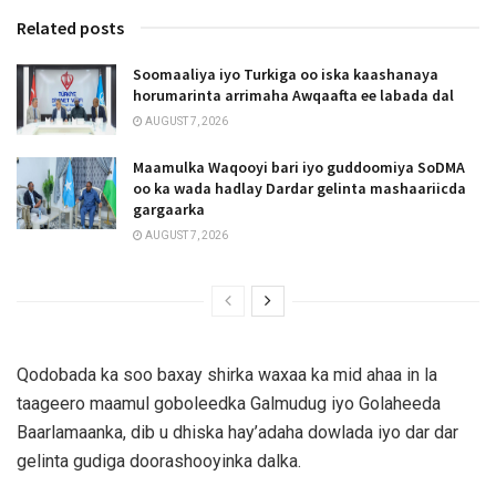
Related posts
Soomaaliya iyo Turkiga oo iska kaashanaya
horumarinta arrimaha Awqaafta ee labada dal
AUGUST 7, 2026
Maamulka Waqooyi bari iyo guddoomiya SoDMA
oo ka wada hadlay Dardar gelinta mashaariicda
gargaarka
AUGUST 7, 2026
Qodobada ka soo baxay shirka waxaa ka mid ahaa in la
taageero maamul goboleedka Galmudug iyo Golaheeda
Baarlamaanka, dib u dhiska hay’adaha dowlada iyo dar dar
gelinta gudiga doorashooyinka dalka.