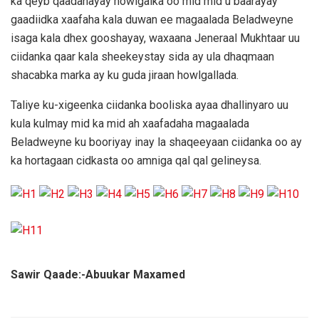
ka qeyb qaadanayay howlgalka oo mid mid u baarayay
gaadiidka xaafaha kala duwan ee magaalada Beladweyne
isaga kala dhex gooshayay, waxaana Jeneraal Mukhtaar uu
ciidanka qaar kala sheekeystay sida ay ula dhaqmaan
shacabka marka ay ku guda jiraan howlgallada.
Taliye ku-xigeenka ciidanka booliska ayaa dhallinyaro uu
kula kulmay mid ka mid ah xaafadaha magaalada
Beladweyne ku booriyay inay la shaqeeyaan ciidanka oo ay
ka hortagaan cidkasta oo amniga qal qal gelineysa.
Sawir Qaade:-Abuukar Maxamed