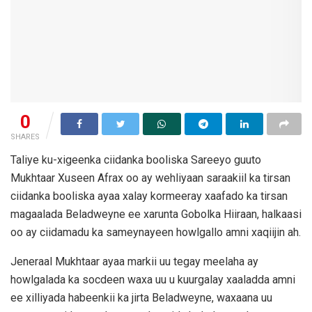
0
SHARES
Taliye ku-xigeenka ciidanka booliska Sareeyo guuto
Mukhtaar Xuseen Afrax oo ay wehliyaan saraakiil ka tirsan
ciidanka booliska ayaa xalay kormeeray xaafado ka tirsan
magaalada Beladweyne ee xarunta Gobolka Hiiraan, halkaasi
oo ay ciidamadu ka sameynayeen howlgallo amni xaqiijin ah.
Jeneraal Mukhtaar ayaa markii uu tegay meelaha ay
howlgalada ka socdeen waxa uu u kuurgalay xaaladda amni
ee xilliyada habeenkii ka jirta Beladweyne, waxaana uu