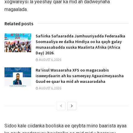
xogwareysi la yeeshay qaar ka mid ah dadweynaha
magaalada.
Related posts
Safiirka Safaaradda Jamhuuriyadda Federaalka
Soomaaliya ee dalka Hindiya oo ka qayb galay
munaasabadda xuska Maalinta Afrika (Africa
Day) 2026.
AUGUST 6, 2026
Ra’iisul Wasaaraha XFS oo magacaabis
isweeydaarin ah ku sameeyay Agaasimeyaasha
Guud ee qaar ka mid ah wasaaradaha
AUGUST 6, 2026
Sidoo kale ciidanka booliska ee qeybta miino baarista ayaa