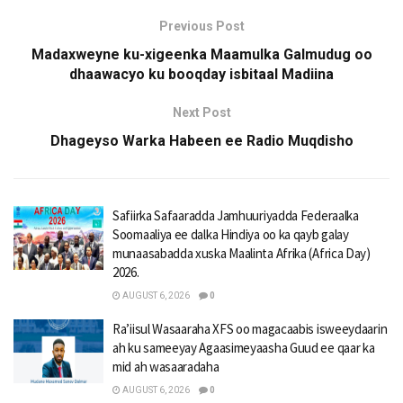
Previous Post
Madaxweyne ku-xigeenka Maamulka Galmudug oo
dhaawacyo ku booqday isbitaal Madiina
Next Post
Dhageyso Warka Habeen ee Radio Muqdisho
Safiirka Safaaradda Jamhuuriyadda Federaalka
Soomaaliya ee dalka Hindiya oo ka qayb galay
munaasabadda xuska Maalinta Afrika (Africa Day)
2026.
AUGUST 6, 2026
0
Ra’iisul Wasaaraha XFS oo magacaabis isweeydaarin
ah ku sameeyay Agaasimeyaasha Guud ee qaar ka
mid ah wasaaradaha
AUGUST 6, 2026
0