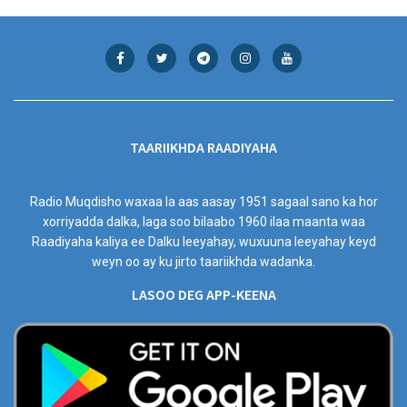
TAARIIKHDA RAADIYAHA
Radio Muqdisho waxaa la aas aasay 1951 sagaal sano ka hor
xorriyadda dalka, laga soo bilaabo 1960 ilaa maanta waa
Raadiyaha kaliya ee Dalku leeyahay, wuxuuna leeyahay keyd
weyn oo ay ku jirto taariikhda wadanka.
LASOO DEG APP-KEENA