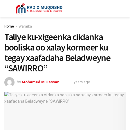
Home
Wararka
Taliye ku-xigeenka ciidanka
booliska oo xalay kormeer ku
tegay xaafadaha Beladweyne
“SAWIRRO”
by
Mohamed M Hassan
11 years ago