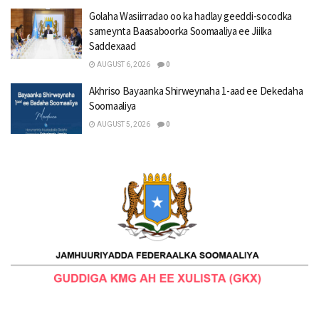
Golaha Wasiirradao oo ka hadlay geeddi-socodka
sameynta Baasaboorka Soomaaliya ee Jiilka
Saddexaad
AUGUST 6, 2026
0
Akhriso Bayaanka Shirweynaha 1-aad ee Dekedaha
Soomaaliya
AUGUST 5, 2026
0