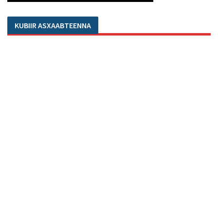
KUBIIR ASXAABTEENNA