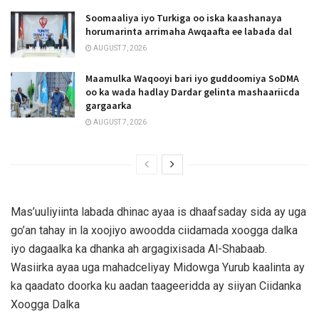
Soomaaliya iyo Turkiga oo iska kaashanaya
horumarinta arrimaha Awqaafta ee labada dal
AUGUST 7, 2026
Maamulka Waqooyi bari iyo guddoomiya SoDMA
oo ka wada hadlay Dardar gelinta mashaariicda
gargaarka
AUGUST 7, 2026
Mas’uuliyiinta labada dhinac ayaa is dhaafsaday sida ay uga
go’an tahay in la xoojiyo awoodda ciidamada xoogga dalka
iyo dagaalka ka dhanka ah argagixisada Al-Shabaab.
Wasiirka ayaa uga mahadceliyay Midowga Yurub kaalinta ay
ka qaadato doorka ku aadan taageeridda ay siiyan Ciidanka
Xoogga Dalka