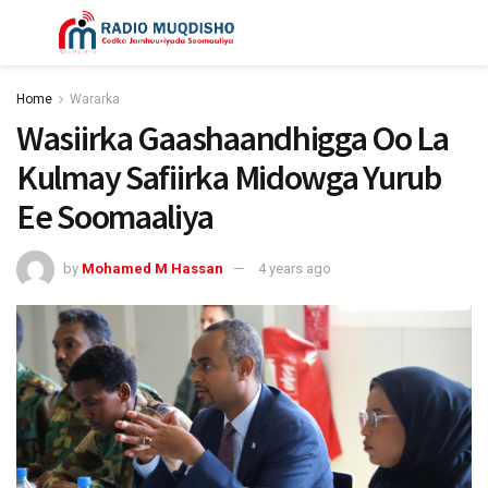
Home
Wararka
Wasiirka Gaashaandhigga Oo La
Kulmay Safiirka Midowga Yurub
Ee Soomaaliya
by
Mohamed M Hassan
4 years ago