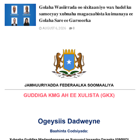
𝐆𝐨𝐥𝐚𝐡𝐚 𝐖𝐚𝐬𝐢𝐢𝐫𝐫𝐚𝐝𝐚 𝐨𝐨 𝐬𝐢𝐱𝐢𝐭𝐚𝐚𝐧 𝐢𝐲𝐨 𝐰𝐚𝐱 𝐛𝐚𝐝𝐞𝐥 𝐤𝐮
𝐬𝐚𝐦𝐞𝐞𝐲𝐚𝐲 𝐱𝐮𝐛𝐧𝐚𝐡𝐚 𝐦𝐚𝐠𝐚𝐜𝐚𝐚𝐛𝐢𝐬𝐭𝐚 𝐤𝐮 𝐢𝐦𝐚𝐧𝐚𝐲𝐚 𝐞𝐞
𝐆𝐨𝐥𝐚𝐡𝐚 𝐒𝐚𝐫𝐞 𝐞𝐞 𝐆𝐚𝐫𝐬𝐨𝐨𝐫𝐤𝐚
AUGUST 6, 2026
0