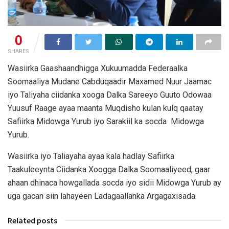
0
SHARES
Wasiirka Gaashaandhigga Xukuumadda Federaalka
Soomaaliya Mudane Cabduqaadir Maxamed Nuur Jaamac
iyo Taliyaha ciidanka xooga Dalka Sareeyo Guuto Odowaa
Yuusuf Raage ayaa maanta Muqdisho kulan kulq qaatay
Safiirka Midowga Yurub iyo Sarakiil ka socda Midowga
Yurub.
Wasiirka iyo Taliayaha ayaa kala hadlay Safiirka
Taakuleeynta Ciidanka Xoogga Dalka Soomaaliyeed, gaar
ahaan dhinaca howgallada socda iyo sidii Midowga Yurub ay
uga gacan siin lahayeen Ladagaallanka Argagaxisada.
Related posts