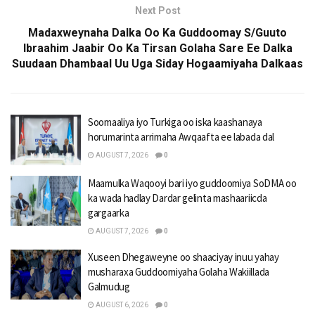
Next Post
Madaxweynaha Dalka Oo Ka Guddoomay S/Guuto
Ibraahim Jaabir Oo Ka Tirsan Golaha Sare Ee Dalka
Suudaan Dhambaal Uu Uga Siday Hogaamiyaha Dalkaas
Soomaaliya iyo Turkiga oo iska kaashanaya
horumarinta arrimaha Awqaafta ee labada dal
AUGUST 7, 2026
0
Maamulka Waqooyi bari iyo guddoomiya SoDMA oo
ka wada hadlay Dardar gelinta mashaariicda
gargaarka
AUGUST 7, 2026
0
Xuseen Dhegaweyne oo shaaciyay inuu yahay
musharaxa Guddoomiyaha Golaha Wakiillada
Galmudug
AUGUST 6, 2026
0