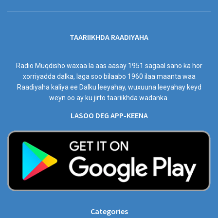
TAARIIKHDA RAADIYAHA
Radio Muqdisho waxaa la aas aasay 1951 sagaal sano ka hor
xorriyadda dalka, laga soo bilaabo 1960 ilaa maanta waa
Raadiyaha kaliya ee Dalku leeyahay, wuxuuna leeyahay keyd
weyn oo ay ku jirto taariikhda wadanka.
LASOO DEG APP-KEENA
Categories