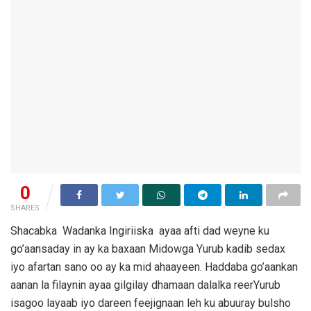
0
SHARES
Shacabka Wadanka Ingiriiska ayaa afti dad weyne ku
go’aansaday in ay ka baxaan Midowga Yurub kadib sedax
iyo afartan sano oo ay ka mid ahaayeen. Haddaba go’aankan
aanan la filaynin ayaa gilgilay dhamaan dalalka reerYurub
isagoo layaab iyo dareen feejignaan leh ku abuuray bulsho