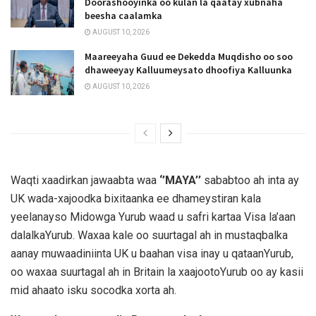
Doorashooyinka oo kulan la qaatay xubnaha
beesha caalamka
AUGUST 10, 2026
Maareeyaha Guud ee Dekedda Muqdisho oo soo
dhaweeyay Kalluumeysato dhoofiya Kalluunka
AUGUST 10, 2026
Waqti xaadirkan jawaabta waa
‘’MAYA’’
sababtoo ah inta ay
UK wada-xajoodka bixitaanka ee dhameystiran kala
yeelanayso Midowga Yurub waad u safri kartaa Visa la’aan
dalalkaYurub. Waxaa kale oo suurtagal ah in mustaqbalka
aanay muwaadiniinta UK u baahan visa inay u qataanYurub,
oo waxaa suurtagal ah in Britain la xaajootoYurub oo ay kasii
mid ahaato isku socodka xorta ah.