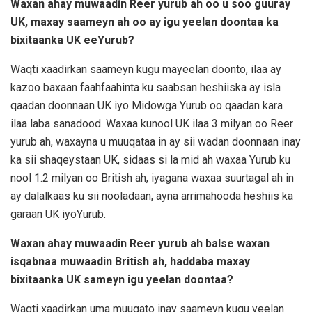
Waxan ahay muwaadin Reer yurub ah oo u soo guuray
UK, maxay saameyn ah oo ay igu yeelan doontaa ka
bixitaanka UK eeYurub?
Waqti xaadirkan saameyn kugu mayeelan doonto, ilaa ay
kazoo baxaan faahfaahinta ku saabsan heshiiska ay isla
qaadan doonnaan UK iyo Midowga Yurub oo qaadan kara
ilaa laba sanadood. Waxaa kunool UK ilaa 3 milyan oo Reer
yurub ah, waxayna u muuqataa in ay sii wadan doonnaan inay
ka sii shaqeystaan UK, sidaas si la mid ah waxaa Yurub ku
nool 1.2 milyan oo British ah, iyagana waxaa suurtagal ah in
ay dalalkaas ku sii nooladaan, ayna arrimahooda heshiis ka
garaan UK iyoYurub.
Waxan ahay muwaadin Reer yurub ah balse waxan
isqabnaa muwaadin British ah, haddaba maxay
bixitaanka UK sameyn igu yeelan doontaa?
Waqti xaadirkan uma muuqato inay saameyn kugu yeelan