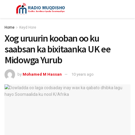
Home
Keyd Hore
Xog uruurin kooban oo ku
saabsan ka bixitaanka UK ee
Midowga Yurub
by
Mohamed M Hassan
10 years ago