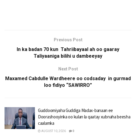
Previous Post
In ka badan 70 kun Tahriibayaal ah oo gaaray
Taliyaaniga bilihi u dambeeyay
Next Post
Maxamed Cabdulle Wardheere oo codsaday in gurmad
loo fidiyo “SAWIRRO”
Guddoomiyaha Guddiga Madax-banaan ee
Doorashooyinka oo kulan la qaatay xubnaha beesha
caalamka
AUGUST 10, 2026
0