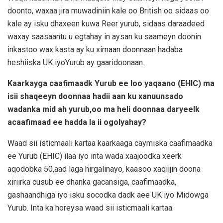
doonto, waxaa jira muwadiniin kale oo British oo sidaas oo
kale ay isku dhaxeen kuwa Reer yurub, sidaas daraadeed
waxay saasaantu u egtahay in aysan ku saameyn doonin
inkastoo wax kasta ay ku xirnaan doonnaan hadaba
heshiiska UK iyoYurub ay gaaridoonaan.
Kaarkayga caafimaadk Yurub ee loo yaqaano (EHIC) ma
isii shaqeeyn doonnaa hadii aan ku xanuunsado
wadanka mid ah yurub,oo ma heli doonnaa daryeelk
acaafimaad ee hadda la ii ogolyahay?
Waad sii isticmaali kartaa kaarkaaga caymiska caafimaadka
ee Yurub (EHIC) ilaa iyo inta wada xaajoodka xeerk
aqodobka 50,aad laga hirgalinayo, kaasoo xaqiijin doona
xiriirka cusub ee dhanka gacansiga, caafimaadka,
gashaandhiga iyo isku socodka dadk aee UK iyo Midowga
Yurub. Inta ka horeysa waad sii isticmaali kartaa.