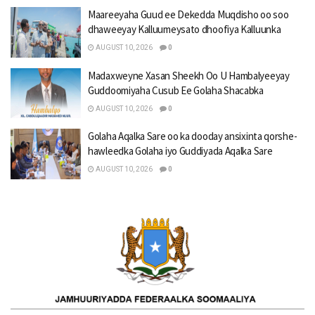
Maareeyaha Guud ee Dekedda Muqdisho oo soo
dhaweeyay Kalluumeysato dhoofiya Kalluunka
AUGUST 10, 2026
0
Madaxweyne Xasan Sheekh Oo U Hambalyeeyay
Guddoomiyaha Cusub Ee Golaha Shacabka
AUGUST 10, 2026
0
Golaha Aqalka Sare oo ka dooday ansixinta qorshe-
hawleedka Golaha iyo Guddiyada Aqalka Sare
AUGUST 10, 2026
0