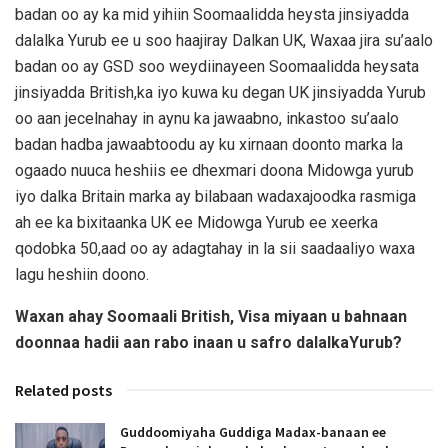
badan oo ay ka mid yihiin Soomaalidda heysta jinsiyadda
dalalka Yurub ee u soo haajiray Dalkan UK, Waxaa jira su’aalo
badan oo ay GSD soo weydiinayeen Soomaalidda heysata
jinsiyadda British,ka iyo kuwa ku degan UK jinsiyadda Yurub
oo aan jecelnahay in aynu ka jawaabno, inkastoo su’aalo
badan hadba jawaabtoodu ay ku xirnaan doonto marka la
ogaado nuuca heshiis ee dhexmari doona Midowga yurub
iyo dalka Britain marka ay bilabaan wadaxajoodka rasmiga
ah ee ka bixitaanka UK ee Midowga Yurub ee xeerka
qodobka 50,aad oo ay adagtahay in la sii saadaaliyo waxa
lagu heshiin doono.
Waxan ahay Soomaali British, Visa miyaan u bahnaan
doonnaa hadii aan rabo inaan u safro dalalkaYurub?
Related posts
Guddoomiyaha Guddiga Madax-banaan ee