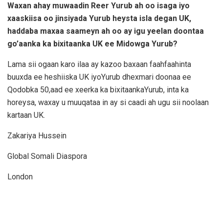
Waxan ahay muwaadin Reer Yurub ah oo isaga iyo
xaaskiisa oo jinsiyada Yurub heysta isla degan UK,
haddaba maxaa saameyn ah oo ay igu yeelan doontaa
go’aanka ka bixitaanka UK ee Midowga Yurub?
Lama sii ogaan karo ilaa ay kazoo baxaan faahfaahinta
buuxda ee heshiiska UK iyoYurub dhexmari doonaa ee
Qodobka 50,aad ee xeerka ka bixitaankaYurub, inta ka
horeysa, waxay u muuqataa in ay si caadi ah ugu sii noolaan
kartaan UK.
Zakariya Hussein
Global Somali Diaspora
London