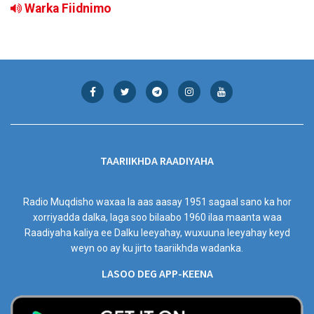
Warka Fiidnimo
TAARIIKHDA RAADIYAHA
Radio Muqdisho waxaa la aas aasay 1951 sagaal sano ka hor
xorriyadda dalka, laga soo bilaabo 1960 ilaa maanta waa
Raadiyaha kaliya ee Dalku leeyahay, wuxuuna leeyahay keyd
weyn oo ay ku jirto taariikhda wadanka.
LASOO DEG APP-KEENA