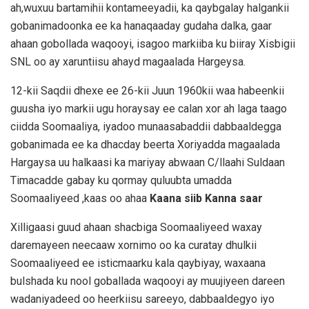
ah,wuxuu bartamihii kontameeyadii, ka qaybgalay halgankii
gobanimadoonka ee ka hanaqaaday gudaha dalka, gaar
ahaan gobollada waqooyi, isagoo markiiba ku biiray Xisbigii
SNL oo ay xaruntiisu ahayd magaalada Hargeysa.
12-kii Saqdii dhexe ee 26-kii Juun 1960kii waa habeenkii
guusha iyo markii ugu horaysay ee calan xor ah laga taago
ciidda Soomaaliya, iyadoo munaasabaddii dabbaaldegga
gobanimada ee ka dhacday beerta Xoriyadda magaalada
Hargaysa uu halkaasi ka mariyay abwaan C/llaahi Suldaan
Timacadde gabay ku qormay quluubta umadda
Soomaaliyeed ,kaas oo ahaa
Kaana siib Kanna
saar
Xilligaasi guud ahaan shacbiga Soomaaliyeed waxay
daremayeen neecaaw xornimo oo ka curatay dhulkii
Soomaaliyeed ee isticmaarku kala qaybiyay, waxaana
bulshada ku nool goballada waqooyi ay muujiyeen dareen
wadaniyadeed oo heerkiisu sareeyo, dabbaaldegyo iyo