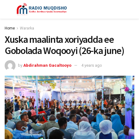
Home
Wararka
Xuska maalinta xoriyadda ee
Gobolada Woqooyi (26-ka june)
by
Abdirahman Gacaltooyo
4 years ago