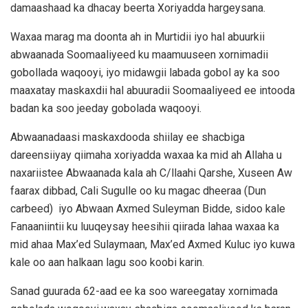
damaashaad ka dhacay beerta Xoriyadda hargeysana.
Waxaa marag ma doonta ah in Murtidii iyo hal abuurkii
abwaanada Soomaaliyeed ku maamuuseen xornimadii
gobollada waqooyi, iyo midawgii labada gobol ay ka soo
maaxatay maskaxdii hal abuuradii Soomaaliyeed ee intooda
badan ka soo jeeday gobolada waqooyi.
Abwaanadaasi maskaxdooda shiilay ee shacbiga
dareensiiyay qiimaha xoriyadda waxaa ka mid ah Allaha u
naxariistee Abwaanada kala ah C/llaahi Qarshe, Xuseen Aw
faarax dibbad, Cali Sugulle oo ku magac dheeraa (Dun
carbeed) iyo Abwaan Axmed Suleyman Bidde, sidoo kale
Fanaaniintii ku luuqeysay heesihii qiirada lahaa waxaa ka
mid ahaa Max’ed Sulaymaan, Max’ed Axmed Kuluc iyo kuwa
kale oo aan halkaan lagu soo koobi karin.
Sanad guurada 62-aad ee ka soo wareegatay xornimada