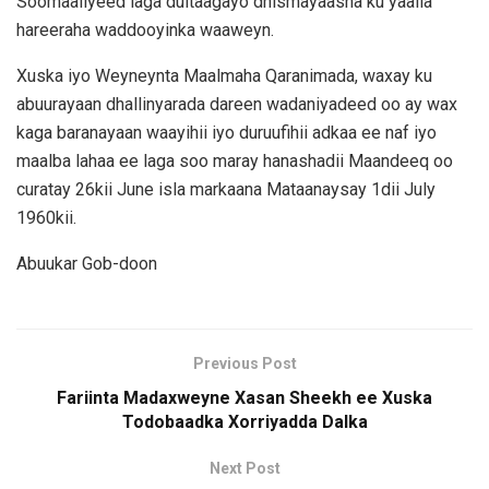
Soomaaliyeed laga dultaagayo dhismayaasha ku yaalla
hareeraha waddooyinka waaweyn.
Xuska iyo Weyneynta Maalmaha Qaranimada, waxay ku
abuurayaan dhallinyarada dareen wadaniyadeed oo ay wax
kaga baranayaan waayihii iyo duruufihii adkaa ee naf iyo
maalba lahaa ee laga soo maray hanashadii Maandeeq oo
curatay 26kii June isla markaana Mataanaysay 1dii July
1960kii.
Abuukar Gob-doon
Previous Post
Fariinta Madaxweyne Xasan Sheekh ee Xuska
Todobaadka Xorriyadda Dalka
Next Post