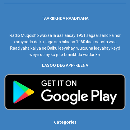
TAARIIKHDA RAADIYAHA
Radio Muqdisho waxaa la aas aasay 1951 sagaal sano ka hor
xorriyadda dalka, laga soo bilaabo 1960 ilaa maanta waa
Raadiyaha kaliya ee Dalku leeyahay, wuxuuna leeyahay keyd
weyn oo ay ku jirto taariikhda wadanka.
LASOO DEG APP-KEENA
Categories