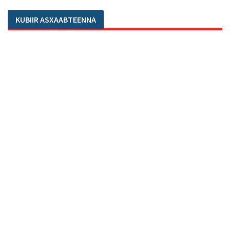
KUBIIR ASXAABTEENNA