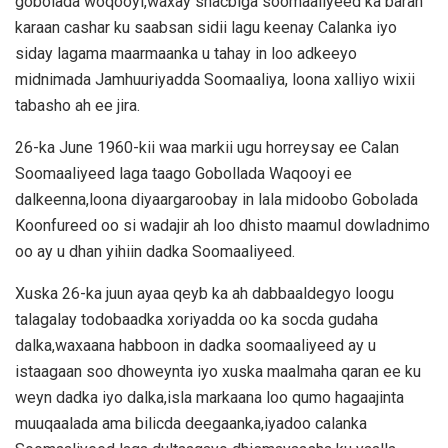
gobolada woqooyi,waxay shacbiga soomaaliyeed ka baran
karaan cashar ku saabsan sidii lagu keenay Calanka iyo
siday lagama maarmaanka u tahay in loo adkeeyo
midnimada Jamhuuriyadda Soomaaliya, loona xalliyo wixii
tabasho ah ee jira.
26-ka June 1960-kii waa markii ugu horreysay ee Calan
Soomaaliyeed laga taago Gobollada Waqooyi ee
dalkeenna,loona diyaargaroobay in lala midoobo Gobolada
Koonfureed oo si wadajir ah loo dhisto maamul dowladnimo
oo ay u dhan yihiin dadka Soomaaliyeed.
Xuska 26-ka juun ayaa qeyb ka ah dabbaaldegyo loogu
talagalay todobaadka xoriyadda oo ka socda gudaha
dalka,waxaana habboon in dadka soomaaliyeed ay u
istaagaan soo dhoweynta iyo xuska maalmaha qaran ee ku
weyn dadka iyo dalka,isla markaana loo qumo hagaajinta
muuqaalada ama bilicda deegaanka,iyadoo calanka