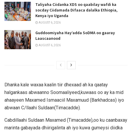
Taliyaha Ciidanka XDS oo qaabilay wafdi ka
socday Ciidamada Difaaca dalalka Ethiopia,
Kenya iyo Uganda
AUGUST 6, 2026
Guddoomiyaha Hay’adda SoDMA oo gaaray
Laascaanood
AUGUST 6, 2026
Dhanka kale waxaa kaalin tiir dhexaad ah ka qaatay
halgankaas abwaanno Soomaaliyeed,kuwaas oo ay ka mid
ahaayeen Maxamed Ismaaciil Maxamuud (Barkhadcas) iyo
abwaan C/llaahi Suldaan(Timacadde).
Cabdillaahi Suldaan Maxamed (Timacadde),oo ku caanbaxay
marinta gabayada dhiirigalinta ah iyo kuwa gumeysi diidka