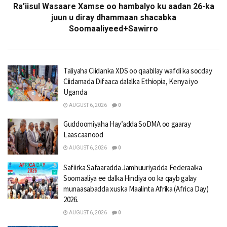
Ra’iisul Wasaare Xamse oo hambalyo ku aadan 26-ka
juun u diray dhammaan shacabka
Soomaaliyeed+Sawirro
Taliyaha Ciidanka XDS oo qaabilay wafdi ka socday
Ciidamada Difaaca dalalka Ethiopia, Kenya iyo
Uganda
AUGUST 6, 2026
0
Guddoomiyaha Hay’adda SoDMA oo gaaray
Laascaanood
AUGUST 6, 2026
0
Safiirka Safaaradda Jamhuuriyadda Federaalka
Soomaaliya ee dalka Hindiya oo ka qayb galay
munaasabadda xuska Maalinta Afrika (Africa Day)
2026.
AUGUST 6, 2026
0