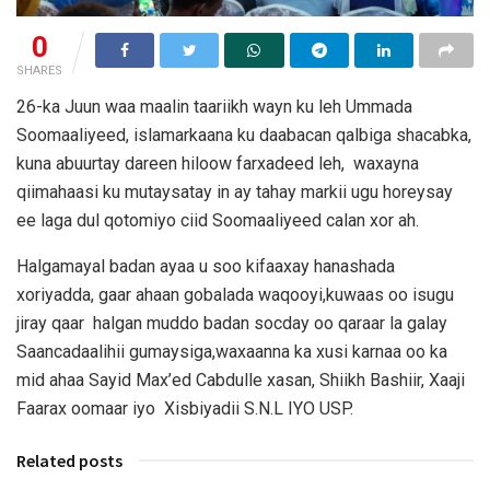
0
SHARES
26-ka Juun waa maalin taariikh wayn ku leh Ummada
Soomaaliyeed, islamarkaana ku daabacan qalbiga shacabka,
kuna abuurtay dareen hiloow farxadeed leh, waxayna
qiimahaasi ku mutaysatay in ay tahay markii ugu horeysay
ee laga dul qotomiyo ciid Soomaaliyeed calan xor ah.
Halgamayal badan ayaa u soo kifaaxay hanashada
xoriyadda, gaar ahaan gobalada waqooyi,kuwaas oo isugu
jiray qaar halgan muddo badan socday oo qaraar la galay
Saancadaalihii gumaysiga,waxaanna ka xusi karnaa oo ka
mid ahaa Sayid Max’ed Cabdulle xasan, Shiikh Bashiir, Xaaji
Faarax oomaar iyo Xisbiyadii S.N.L IYO USP.
Related posts