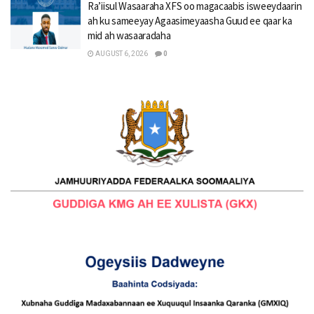
Ra’iisul Wasaaraha XFS oo magacaabis isweeydaarin
ah ku sameeyay Agaasimeyaasha Guud ee qaar ka
mid ah wasaaradaha
AUGUST 6, 2026
0