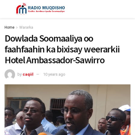
Home
Wararka
Dowlada Soomaaliya oo
faahfaahin ka bixisay weerarkii
Hotel Ambassador-Sawirro
by
caqiil
10 years ago