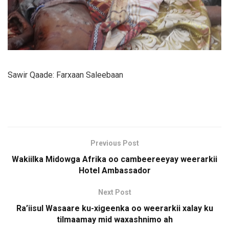
Sawir Qaade: Farxaan Saleebaan
Previous Post
Wakiilka Midowga Afrika oo cambeereeyay weerarkii
Hotel Ambassador
Next Post
Ra’iisul Wasaare ku-xigeenka oo weerarkii xalay ku
tilmaamay mid waxashnimo ah