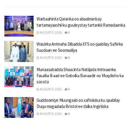
Warbaahinta Qaranka oo abaalmarisay
tartamayaashii ku guuleystay tartankii Ramadaanka
AUGUST 9, 2026
0
Wasiirka Arrimaha Dibadda XFS oo qaabilay Safiirka
Suudaan ee Soomaaliya
AUGUST 9, 2026
0
Munaasabadda Shaacinta Natiijada Imtixaanka
Fasalka 8-aad ee Gobolka Banaadir oo Muqdisho ka
socota
AUGUST 9, 2026
0
Guddoomiye Muungaab oo xafiiskiisa ku qaabilay
Duqa magaalada Bristol ee dalka Ingiriiska
AUGUST 9, 2026
0