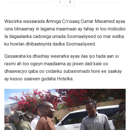
Wasiirka wasaarada Amniga C/risaaq Cumar Maxamed ayaa
isna tilmaamay in lagama maarmaan ay tahay in loo midoobo
la dagaalanka cadowga umada Soomaaliyeed oo mar walba
ku howlan dhibaateynta dadka Soomaaliyeed.
Qasaaraha ka dhashay weerarka ayaa ilaa iyo hada aan si
rasmi ah loo ogeyn maadaama ay jireen dad kale oo
dhaawacyo qaba oo ciidanku subaxnimadii hore ee saakay
ay kasoo saareen gudaha Hotelka.