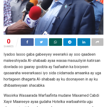
0
SHARES
Iyadoo lasoo gaba gabeeyey weerarkii ay soo qaadeen
maleeshiyada Al-shabaab ayaa waxaa masuuliyiin katirsan
dowlada oo gaaray goobta ay faafaahin ka bixiyeen
qasaaraha weerarkaasi iyo sida ciidamada amaanka ay uga
hortageen dhagarta Al-shabaab ay ku doonayeen in ay ku
dhibaateeyaan shacabka.
Wasiirka Wasaarada Warfaafinta mudane Maxamed Cabdi
Xayir Maareeye ayaa gudaha Hotelka warbaahinta ugu