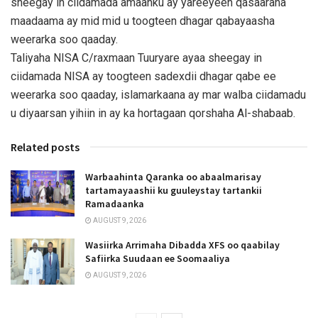
sheegay in ciidamada amaanku ay yareeyeen qasaaraha
maadaama ay mid mid u toogteen dhagar qabayaasha
weerarka soo qaaday.
Taliyaha NISA C/raxmaan Tuuryare ayaa sheegay in
ciidamada NISA ay toogteen sadexdii dhagar qabe ee
weerarka soo qaaday, islamarkaana ay mar walba ciidamadu
u diyaarsan yihiin in ay ka hortagaan qorshaha Al-shabaab.
Related posts
Warbaahinta Qaranka oo abaalmarisay
tartamayaashii ku guuleystay tartankii
Ramadaanka
AUGUST 9, 2026
Wasiirka Arrimaha Dibadda XFS oo qaabilay
Safiirka Suudaan ee Soomaaliya
AUGUST 9, 2026