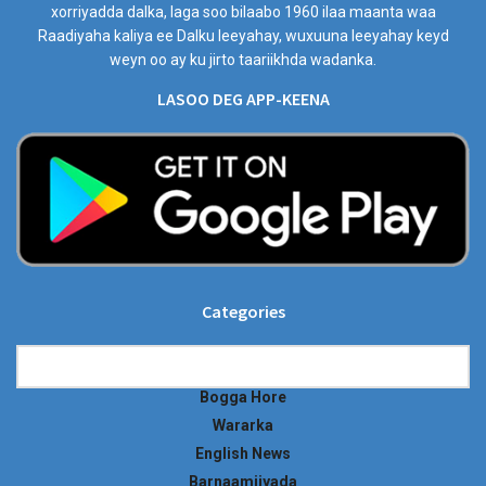
xorriyadda dalka, laga soo bilaabo 1960 ilaa maanta waa
Raadiyaha kaliya ee Dalku leeyahay, wuxuuna leeyahay keyd
weyn oo ay ku jirto taariikhda wadanka.
LASOO DEG APP-KEENA
Categories
Categories
Bogga Hore
Wararka
English News
Barnaamijyada