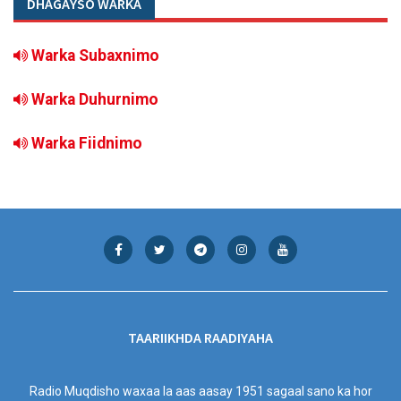
DHAGAYSO WARKA
Warka Subaxnimo
Warka Duhurnimo
Warka Fiidnimo
TAARIIKHDA RAADIYAHA
Radio Muqdisho waxaa la aas aasay 1951 sagaal sano ka hor