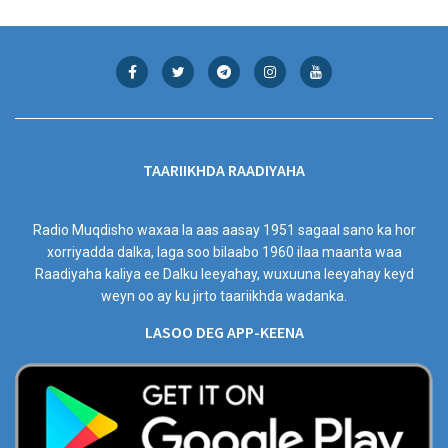
TAARIIKHDA RAADIYAHA
Radio Muqdisho waxaa la aas aasay 1951 sagaal sano ka hor
xorriyadda dalka, laga soo bilaabo 1960 ilaa maanta waa
Raadiyaha kaliya ee Dalku leeyahay, wuxuuna leeyahay keyd
weyn oo ay ku jirto taariikhda wadanka.
LASOO DEG APP-KEENA