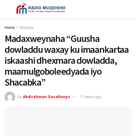
Home
Wararka
Madaxweynaha “Guusha
dowladdu waxay ku imaankartaa
iskaashi dhexmara dowladda,
maamulgoboleedyada iyo
Shacabka”
by
Abdirahman Gacaltooyo
11 years ago