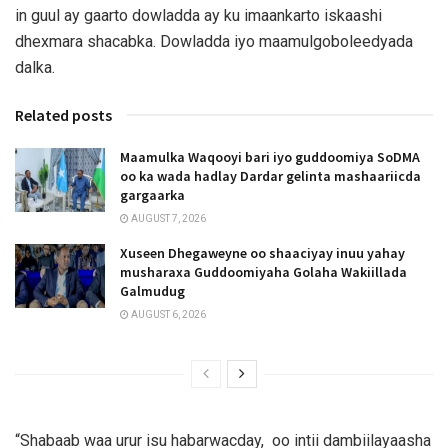
in guul ay gaarto dowladda ay ku imaankarto iskaashi
dhexmara shacabka. Dowladda iyo maamulgoboleedyada
dalka.
Related posts
Maamulka Waqooyi bari iyo guddoomiya SoDMA
oo ka wada hadlay Dardar gelinta mashaariicda
gargaarka
AUGUST 7, 2026
Xuseen Dhegaweyne oo shaaciyay inuu yahay
musharaxa Guddoomiyaha Golaha Wakiillada
Galmudug
AUGUST 6, 2026
“Shabaab waa urur isu habarwacday, oo intii dambiilayaasha