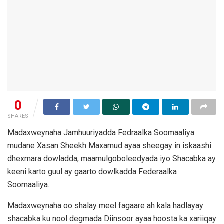
0
SHARES
Madaxweynaha Jamhuuriyadda Fedraalka Soomaaliya
mudane Xasan Sheekh Maxamud ayaa sheegay in iskaashi
dhexmara dowladda, maamulgoboleedyada iyo Shacabka ay
keeni karto guul ay gaarto dowlkadda Federaalka
Soomaaliya.
Madaxweynaha oo shalay meel fagaare ah kala hadlayay
shacabka ku nool degmada Diinsoor ayaa hoosta ka xariiqay