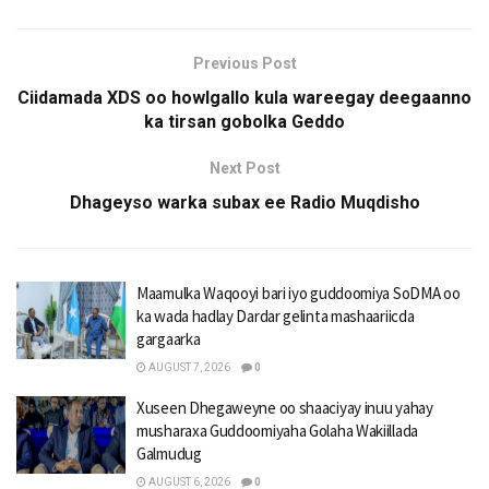
Previous Post
Ciidamada XDS oo howlgallo kula wareegay deegaanno
ka tirsan gobolka Geddo
Next Post
Dhageyso warka subax ee Radio Muqdisho
Maamulka Waqooyi bari iyo guddoomiya SoDMA oo
ka wada hadlay Dardar gelinta mashaariicda
gargaarka
AUGUST 7, 2026
0
Xuseen Dhegaweyne oo shaaciyay inuu yahay
musharaxa Guddoomiyaha Golaha Wakiillada
Galmudug
AUGUST 6, 2026
0