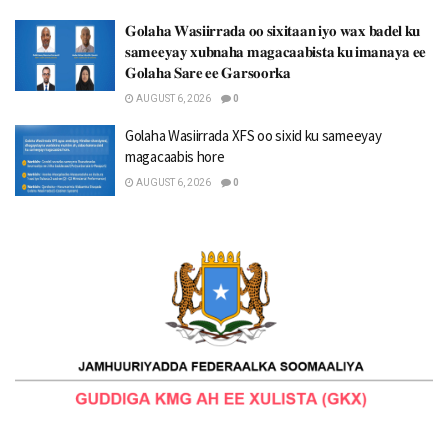
𝐆𝐨𝐥𝐚𝐡𝐚 𝐖𝐚𝐬𝐢𝐢𝐫𝐫𝐚𝐝𝐚 𝐨𝐨 𝐬𝐢𝐱𝐢𝐭𝐚𝐚𝐧 𝐢𝐲𝐨 𝐰𝐚𝐱 𝐛𝐚𝐝𝐞𝐥 𝐤𝐮
𝐬𝐚𝐦𝐞𝐞𝐲𝐚𝐲 𝐱𝐮𝐛𝐧𝐚𝐡𝐚 𝐦𝐚𝐠𝐚𝐜𝐚𝐚𝐛𝐢𝐬𝐭𝐚 𝐤𝐮 𝐢𝐦𝐚𝐧𝐚𝐲𝐚 𝐞𝐞
𝐆𝐨𝐥𝐚𝐡𝐚 𝐒𝐚𝐫𝐞 𝐞𝐞 𝐆𝐚𝐫𝐬𝐨𝐨𝐫𝐤𝐚
AUGUST 6, 2026
0
Golaha Wasiirrada XFS oo sixid ku sameeyay
magacaabis hore
AUGUST 6, 2026
0