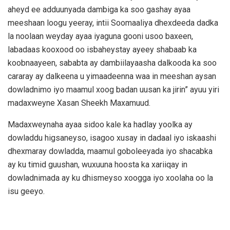
aheyd ee adduunyada dambiga ka soo gashay ayaa
meeshaan loogu yeeray, intii Soomaaliya dhexdeeda dadka
la noolaan weyday ayaa iyaguna gooni usoo baxeen,
labadaas kooxood oo isbaheystay ayeey shabaab ka
koobnaayeen, sababta ay dambiilayaasha dalkooda ka soo
cararay ay dalkeena u yimaadeenna waa in meeshan aysan
dowladnimo iyo maamul xoog badan uusan ka jirin” ayuu yiri
madaxweyne Xasan Sheekh Maxamuud.
Madaxweynaha ayaa sidoo kale ka hadlay yoolka ay
dowladdu higsaneyso, isagoo xusay in dadaal iyo iskaashi
dhexmaray dowladda, maamul goboleeyada iyo shacabka
ay ku timid guushan, wuxuuna hoosta ka xariiqay in
dowladnimada ay ku dhismeyso xoogga iyo xoolaha oo la
isu geeyo.