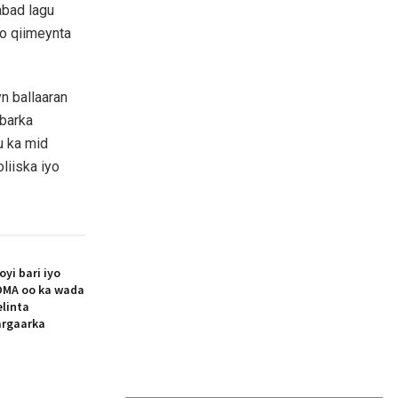
abad lagu
o qiimeynta
n ballaaran
abarka
u ka mid
liiska iyo
i bari iyo
MA oo ka wada
elinta
argaarka