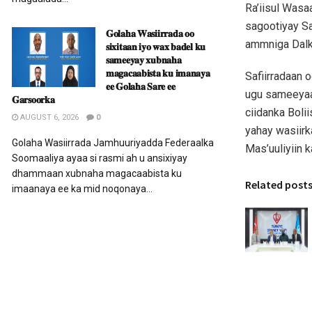
Ra’iisul Was
sagootiyay S
𝐆𝐨𝐥𝐚𝐡𝐚 𝐖𝐚𝐬𝐢𝐢𝐫𝐫𝐚𝐝𝐚 𝐨𝐨
ammniga Dalk
𝐬𝐢𝐱𝐢𝐭𝐚𝐚𝐧 𝐢𝐲𝐨 𝐰𝐚𝐱 𝐛𝐚𝐝𝐞𝐥 𝐤𝐮
𝐬𝐚𝐦𝐞𝐞𝐲𝐚𝐲 𝐱𝐮𝐛𝐧𝐚𝐡𝐚
𝐦𝐚𝐠𝐚𝐜𝐚𝐚𝐛𝐢𝐬𝐭𝐚 𝐤𝐮 𝐢𝐦𝐚𝐧𝐚𝐲𝐚
Safiirradaan 
𝐞𝐞 𝐆𝐨𝐥𝐚𝐡𝐚 𝐒𝐚𝐫𝐞 𝐞𝐞
ugu sameeyaan
𝐆𝐚𝐫𝐬𝐨𝐨𝐫𝐤𝐚
ciidanka Boli
AUGUST 6, 2026
0
yahay wasiirk
Golaha Wasiirrada Jamhuuriyadda Federaalka
Mas’uuliyiin k
Soomaaliya ayaa si rasmi ah u ansixiyay
dhammaan xubnaha magacaabista ku
Related post
imaanaya ee ka mid noqonaya...