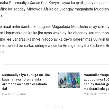
aaraha Soomaaliya Xasan Cali Kheyre ayaa ka qeybgalay munaas
afiiro ka socday Midowga Afrika oo u joogay magaalada Muqdish
a.
oo maal mihii dambe ku sugnaa Magaalada Muqdisho si ay qiimey
 Horumarka dalka ka jira ayaa waxa ay ka dhacday xarunta tab
iska ee Janaraal kaahiye iyadoo ay ka qeyb galeen mas’uuliyiin u
a koowaad ee dalka, siihaya wasiirka Amniga taliyaha Ciidanka Bo
ale.
s
Soomaaliya iyo Turkiga oo iska
Maamulka Waqooy
kaashanaya horumarinta
guddoomiya SoD
arrimaha Awqaafta ee labada
hadlay Dardar g
dal
mashaariicda g
AUGUST 7, 2026
AUGUST 7, 2026