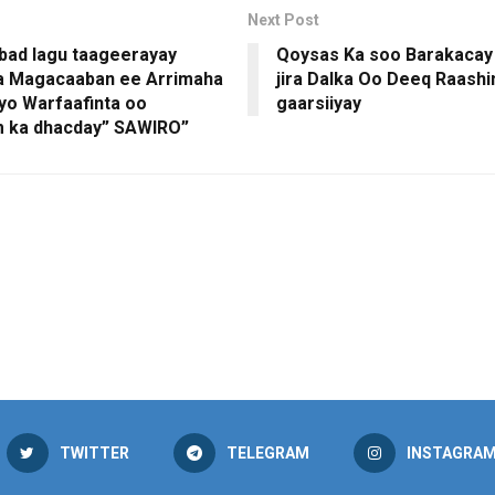
Next Post
ad lagu taageerayay
Qoysas Ka soo Barakacay
a Magacaaban ee Arrimaha
jira Dalka Oo Deeq Raashin
iyo Warfaafinta oo
gaarsiiyay
 ka dhacday” SAWIRO”
TWITTER
TELEGRAM
INSTAGRA