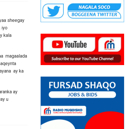
ayaa sheegay
 iyo
y kala
naa magaalada
haqeynta
ayana ay ka
aranka ay
ay u