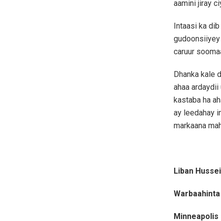
aamini jiray c
Intaasi ka d
gudoonsiiyey 
caruur sooma
Dhanka kale d
ahaa ardaydii
kastaba ha a
ay leedahay in
markaana mah
Liban Husse
Warbaahinta
Minneapolis