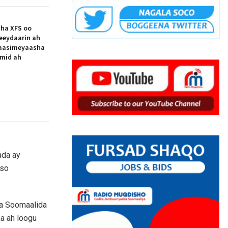
aha XFS oo
eeydaarin ah
aasimeyaasha
 mid ah
ada ay
iso
da Soomaalida
a ah loogu