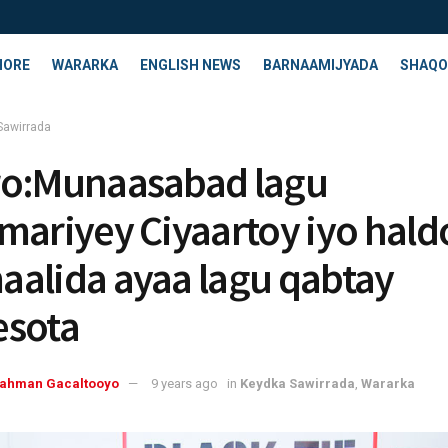
HORE
WARARKA
ENGLISH NEWS
BARNAAMIJYADA
SHAQO
Sawirrada
ro:Munaasabad lagu
mariyey Ciyaartoy iyo hal
alida ayaa lagu qabtay
esota
rahman Gacaltooyo
9 years ago
in
Keydka Sawirrada
,
Wararka