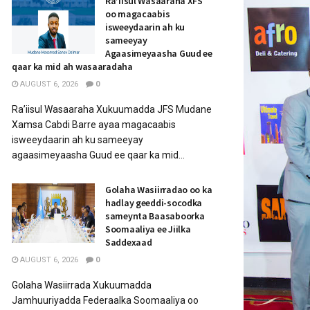
Ra’iisul Wasaaraha XFS
oo magacaabis
isweeydaarin ah ku
sameeyay
Agaasimeyaasha Guud ee
qaar ka mid ah wasaaradaha
AUGUST 6, 2026
0
Ra’iisul Wasaaraha Xukuumadda JFS Mudane
Xamsa Cabdi Barre ayaa magacaabis
isweeydaarin ah ku sameeyay
agaasimeyaasha Guud ee qaar ka mid...
Golaha Wasiirradao oo ka
hadlay geeddi-socodka
sameynta Baasaboorka
Soomaaliya ee Jiilka
Saddexaad
AUGUST 6, 2026
0
Golaha Wasiirrada Xukuumadda
Jamhuuriyadda Federaalka Soomaaliya oo