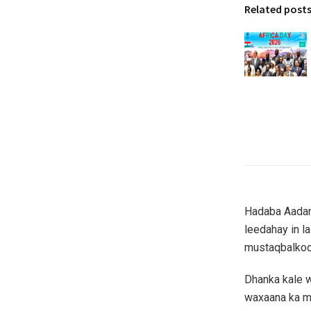
Related post
Hadaba Aadan
leedahay in l
mustaqbalkoo
Dhanka kale 
waxaana ka m