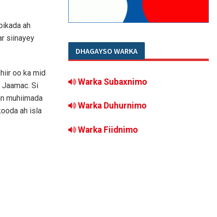
bikada ah
r siinayey
DHAGAYSO WARKA
hiir oo ka mid
Warka Subaxnimo
 Jaamac. Si
an muhiimada
Warka Duhurnimo
kooda ah isla
Warka Fiidnimo