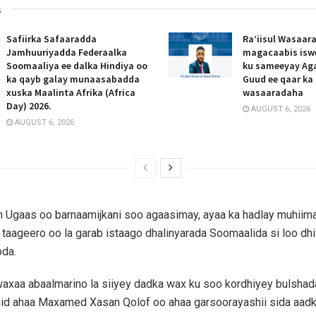
s
Safiirka Safaaradda
Ra’iisul Wasaar
Jamhuuriyadda Federaalka
magacaabis isw
Soomaaliya ee dalka Hindiya oo
ku sameeyay Ag
ka qayb galay munaasabadda
Guud ee qaar ka
xuska Maalinta Afrika (Africa
wasaaradaha
Day) 2026.
AUGUST 6, 2026
AUGUST 6, 2026
 Ugaas oo barnaamijkani soo agaasimay, ayaa ka hadlay muhiim
a taageero oo la garab istaago dhalinyarada Soomaalida si loo dh
da.
waxaa abaalmarino la siiyey dadka wax ku soo kordhiyey bulsha
id ahaa Maxamed Xasan Qolof oo ahaa garsoorayashii sida aadk