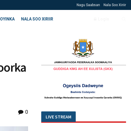
Nagu Saabsan
Nala Soo Xiriir
OYINKA
NALA SOO XIRIIR
Login
doorka
0
LIVE STREAM