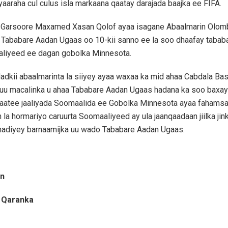
iyaaraha cul culus isla markaana qaatay darajada baajka ee FIFA.
ib Garsoore Maxamed Xasan Qolof ayaa isagane Abaalmarin Olom
Tababare Aadan Ugaas oo 10-kii sanno ee la soo dhaafay tababa
aliyeed ee dagan gobolka Minnesota.
adkii abaalmarinta la siiyey ayaa waxaa ka mid ahaa Cabdala Bas
 uu macalinka u ahaa Tababare Aadan Ugaas hadana ka soo baxay
haatee jaaliyada Soomaalida ee Gobolka Minnesota ayaa fahams
 la hormariyo caruurta Soomaaliyeed ay ula jaanqaadaan jiilka jin
adiyey barnaamijka uu wado Tababare Aadan Ugaas.
in
 Qaranka