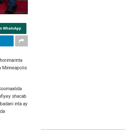
on WhatsApp
horimarinta
a Minneapolis
 Soomaalida
afiyey shacab
adani inta ay
ada