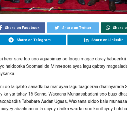
Share on Facebook
Share on Twitter
Share 
Share on Telegram
Share on LinkedIn
i heer sare loo soo agaasimay oo loogu magac daray habeenkii 
 iyo haldoorka Soomaalida Minnesota ayaa lagu qabtay magaalad
aykanka.
 oo la qabto sanadkiiba mar ayaa lagu taageeraa dhalinyarada
ay ka yar tahay 16 Sanno, Waxaana Munaasabadani soo buux dha
axqabadka Tababare Aadan Ugaas, Waxaana sidoo kale munaasab
bixiyey abaalmarino la siiyey dadka wax ku soo kordhiyey bulsh