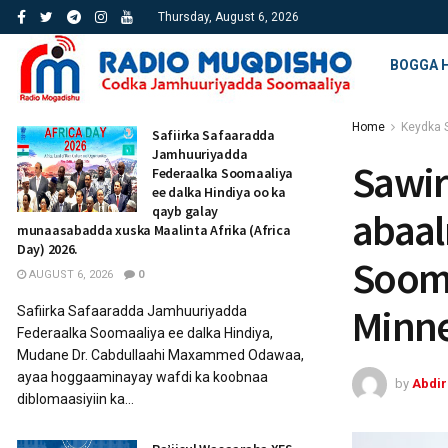
Thursday, August 6, 2026
BOGGA 
Home
Keydka 
Safiirka Safaaradda
Jamhuuriyadda
Sawi
Federaalka Soomaaliya
ee dalka Hindiya oo ka
qayb galay
abaal
munaasabadda xuska Maalinta Afrika (Africa
Day) 2026.
Sooma
AUGUST 6, 2026
0
Minn
Safiirka Safaaradda Jamhuuriyadda
Federaalka Soomaaliya ee dalka Hindiya,
Mudane Dr. Cabdullaahi Maxammed Odawaa,
ayaa hoggaaminayay wafdi ka koobnaa
by
Abdi
diblomaasiyiin ka...