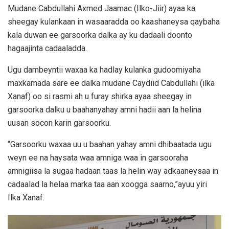
Mudane Cabdullahi Axmed Jaamac (Ilko-Jiir) ayaa ka
sheegay kulankaan in wasaaradda oo kaashaneysa qaybaha
kala duwan ee garsoorka dalka ay ku dadaali doonto
hagaajinta cadaaladda.
Ugu dambeyntii waxaa ka hadlay kulanka gudoomiyaha
maxkamada sare ee dalka mudane Caydiid Cabdullahi (ilka
Xanaf) oo si rasmi ah u furay shirka ayaa sheegay in
garsoorka dalku u baahanyahay amni hadii aan la helina
uusan socon karin garsoorku.
“Garsoorku waxaa uu u baahan yahay amni dhibaatada ugu
weyn ee na haysata waa amniga waa in garsooraha
amnigiisa la sugaa hadaan taas la helin way adkaaneysaa in
cadaalad la helaa marka taa aan xoogga saarno,”ayuu yiri
Ilka Xanaf.