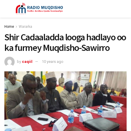
Home
Wararka
Shir Cadaaladda looga hadlayo oo
ka furmey Muqdisho-Sawirro
by
caqiil
10 years ago