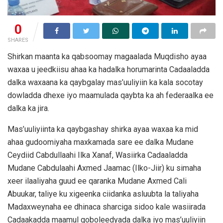
0
SHARES
Shirkan maanta ka qabsoomay magaalada Muqdisho ayaa
waxaa u jeedkiisu ahaa ka hadalka horumarinta Cadaaladda
dalka waxaana ka qaybgalay mas’uuliyiin ka kala socotay
dowladda dhexe iyo maamulada qaybta ka ah federaalka ee
dalka ka jira.
Mas’uuliyiinta ka qaybgashay shirka ayaa waxaa ka mid
ahaa gudoomiyaha maxkamada sare ee dalka Mudane
Ceydiid Cabdullaahi Ilka Xanaf, Wasiirka Cadaaladda
Mudane Cabdulaahi Axmed Jaamac (Ilko-Jiir) ku simaha
xeer ilaaliyaha guud ee qaranka Mudane Axmed Cali
Abuukar, taliye ku xigeenka ciidanka asluubta la taliyaha
Madaxweynaha ee dhinaca sharciga sidoo kale wasiirada
Cadaakadda maamul goboleedyada dalka iyo mas’uuliyiin