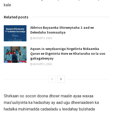
kale.
Related posts
Akhriso Bayaanka Shirweynaha 1-aad ee
Dekedaha Soomaaliya
AUGUST 5, 2026
Aqoon-is-weydaarsiga hirgelinta Nidaamka
Qaran ee Digniinta Hore ee Khataraha oo la soo
gabagabeeyay
AUGUST 5, 2026
Shirkaan oo socon doona dhowr maalin ayaa waxaa
mas’uuliyiinta ka hadashay ay aad ugu dheeraadeen ka
hadalka muhiimadda cadaaladu u leedahay bulshada