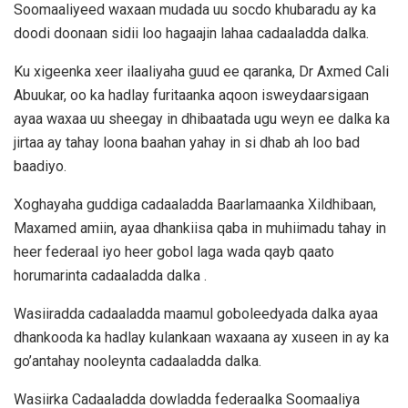
Soomaaliyeed waxaan mudada uu socdo khubaradu ay ka
doodi doonaan sidii loo hagaajin lahaa cadaaladda dalka.
Ku xigeenka xeer ilaaliyaha guud ee qaranka, Dr Axmed Cali
Abuukar, oo ka hadlay furitaanka aqoon isweydaarsigaan
ayaa waxaa uu sheegay in dhibaatada ugu weyn ee dalka ka
jirtaa ay tahay loona baahan yahay in si dhab ah loo bad
baadiyo.
Xoghayaha guddiga cadaaladda Baarlamaanka Xildhibaan,
Maxamed amiin, ayaa dhankiisa qaba in muhiimadu tahay in
heer federaal iyo heer gobol laga wada qayb qaato
horumarinta cadaaladda dalka .
Wasiiradda cadaaladda maamul goboleedyada dalka ayaa
dhankooda ka hadlay kulankaan waxaana ay xuseen in ay ka
go’antahay nooleynta cadaaladda dalka.
Wasiirka Cadaaladda dowladda federaalka Soomaaliya