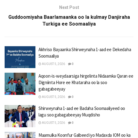
Next Post
Guddoomiyaha Baarlamaanka oo la kulmay Danjiraha
Turkiga ee Soomaaliya
Akhriso Bayaanka Shirweynaha 1-aad ee Dekedaha
Soomaaliya
AUGUST 5, 2026
0
Aqoon-is-weydaarsiga hirgelinta Nidaamka Qaran ee
Digniinta Hore ee Khataraha oo la soo
gabagabeeyay
AUGUST 5, 2026
0
Shirweynaha 1-aad ee Badaha Soomaaliyeed oo
lagu soo gabagabeeyay Muqdisho
AUGUST 5, 2026
0
Maamulka Koonfur Galbeed iyo Madaxda IOM oo ka