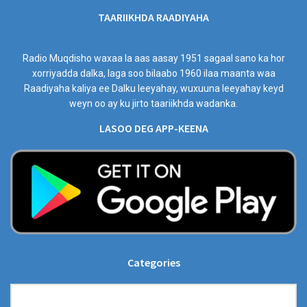
TAARIIKHDA RAADIYAHA
Radio Muqdisho waxaa la aas aasay 1951 sagaal sano ka hor
xorriyadda dalka, laga soo bilaabo 1960 ilaa maanta waa
Raadiyaha kaliya ee Dalku leeyahay, wuxuuna leeyahay keyd
weyn oo ay ku jirto taariikhda wadanka.
LASOO DEG APP-KEENA
Categories
Categories