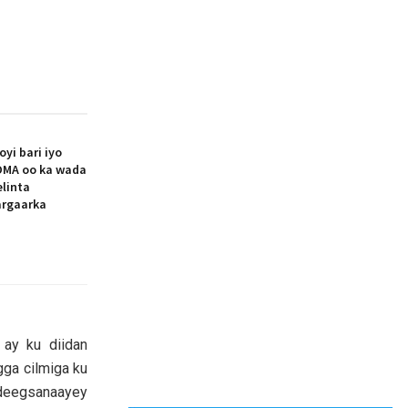
i bari iyo
MA oo ka wada
elinta
argaarka
ay ku diidan
agga cilmiga ku
 adeegsanaayey