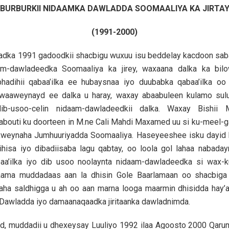
BURBURKII NIDAAMKA DAWLADDA SOOMAALIYA KA JIRTA
(1991-2000)
nadka 1991 gadoodkii shacbigu wuxuu isu beddelay kacdoon sab
m-dawladeedka Soomaaliya ka jirey, waxaana dalka ka bilo
hadihii qabaa’ilka ee hubaysnaa iyo duubabka qabaa’ilka oo
ii waaweynayd ee dalka u haray, waxay abaabuleen kulamo sul
dib-usoo-celin nidaam-dawladeedkii dalka. Waxay Bishii
bouti ku doorteen in M.ne Cali Mahdi Maxamed uu si ku-meel-g
weynaha Jumhuuriyadda Soomaaliya. Haseyeeshee isku dayid
hisa iyo dibadiisaba lagu qabtay, oo loola gol lahaa nabaday
baa’ilka iyo dib usoo noolaynta nidaam-dawladeedka si wax-
aama muddadaas aan la dhisin Gole Baarlamaan oo shacbiga 
aha saldhigga u ah oo aan marna looga maarmin dhisidda hay’a
Dawladda iyo damaanaqaadka jiritaanka dawladnimda.
d, muddadii u dhexeysay Luuliyo 1992 ilaa Agoosto 2000 Qar