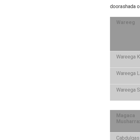
doorashada o
Wareeg
Wareega 
Wareega L
Wareega S
Magaca
Musharra
Cabdulqas