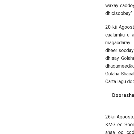
waxay caddey
dhicisoobay”
20-kii Agoos
caalamku u a
magacdaray
dheer socday 
dhisay Golah
dhaqameedka,
Golaha Shaca
Carta lagu d
Doorasha
26kii Agoost
KMG ee Sooma
ahaa oo cod