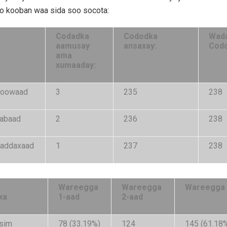
o kooban waa sida soo socota:
Codadka
Cododka
Wada
aamusay
ansaxay:
Cod
ama
xumaaday:
Koowaad
3
235
238
abaad
2
236
238
addaxaad
1
237
238
Wareegga
Wareegga
Wareegga 
xa
1-aad
2-aad
sim
78 (33.19%)
124
145 (61.18