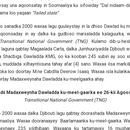
say una aqoonsatay in Soomaaliya ku sifowday “Dal nidaam-d
 ama loo yaqaan
“failed state”
.
to sanadka 2000 waxaa lagu guuleystay in la dhiso Dawlad ku m
qoonsaday in ay dalka ka gudbiso marxaladda kalaguurka, 
Transitional National Government (TNG)
. Kulamo dib-u-hes
laguna qabtay Magaalada Carta, dalka Jumhuuriyadda Djibouti 
a Shacbiga Dawladda KMG, oo ka kooban 245 xubin ay soo x
 muddada xilhayntiisuna tahay afar (4) sano. Waxaa ilsa marki
bka loo doortay M.ne Cabdlla Deerow Isaaq. Waxaa isla kulank
oortay Madaxweynaha Dawladda ku-meelgaarka ahay.
dii Madaxweynha Dawladda ku-meel-gaarka ee 26-kii Agoos
Transitional National Government (TNG)
o 2000 waxaa dalka Djibouti lagu qabtay doorashada Madaxwey
aliya. Waxaa dooranaayey: Baarlamaanka ku-meel-gaarka. W
eynaey 235 xildhibaan. Waxaana ku tartamayey 16 musharra