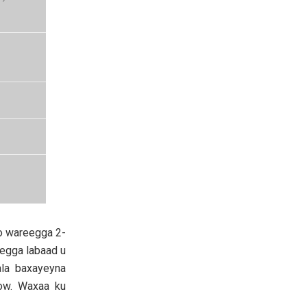
bo wareegga 2-
eegga labaad u
la baxayeyna
ow. Waxaa ku