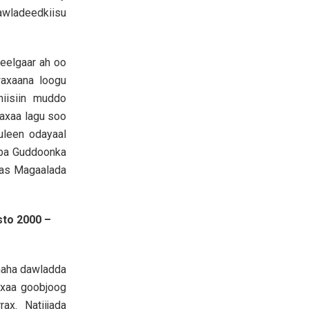
awladeedkiisu
eelgaar ah oo
waxaana loogu
hiisiin muddo
waxaa lagu soo
uleen odayaal
iba Guddoonka
aas Magaalada
to 2000 –
naha dawladda
axaa goobjoog
x. Natiijada