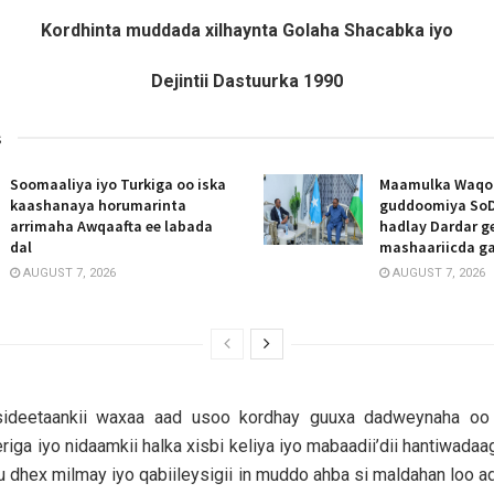
Kordhinta muddada xilhaynta Golaha Shacabka iyo
Dejintii Dastuurka 1990
s
Soomaaliya iyo Turkiga oo iska
Maamulka Waqooy
kaashanaya horumarinta
guddoomiya SoD
arrimaha Awqaafta ee labada
hadlay Dardar g
dal
mashaariicda g
AUGUST 7, 2026
AUGUST 7, 2026
sideetaankii waxaa aad usoo kordhay guuxa dadweynaha oo 
eriga iyo nidaamkii halka xisbi keliya iyo mabaadii’dii hantiwada
u dhex milmay iyo qabiileysigii in muddo ahba si maldahan loo