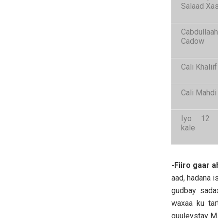
Salaad Xa
Cabdulla
Cadow
Cali Khalii
Cali Mahd
Iyo 12 m
kale
-Fiiro gaar a
aad, hadana i
gudbay sadax
waxaa ku ta
guuleystay M