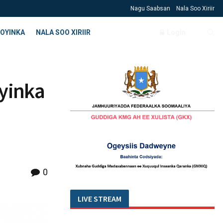
Nagu Saabsan
Nala Soo Xiriir
OYINKA
NALA SOO XIRIIR
Login
yinka
0
LIVE STREAM