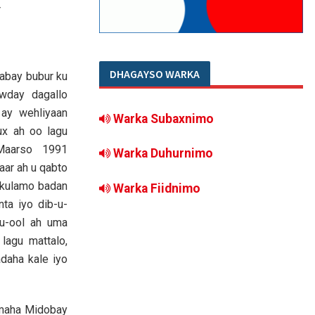
Y
DHAGAYSO WARKA
abay bubur ku
wday dagallo
 ay wehliyaan
Warka Subaxnimo
ux ah oo lagu
 Maarso 1991
Warka Duhurnimo
aar ah u qabto
 kulamo badan
Warka Fiidnimo
nta iyo dib-u-
ku-ool ah uma
lagu mattalo,
daha kale iyo
umaha Midobay