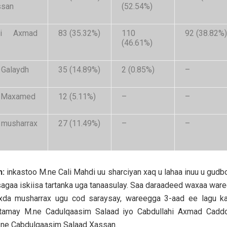
ssan
(52.54%)
ahi Axmad
83 (35.32%)
110
92 (38.82%)
(46.61%)
f Galaydh
35 (14.89%)
2 (0.85%)
–
i Maxamed
12 (5.11%)
–
–
usharrax
27 (11.49%)
–
–
h:
inkastoo M.ne Cali Mahdi uu sharciyan xaq u lahaa inuu u gud
sagaa iskiisa tartanka uga tanaasulay. Saa daraadeed waxaa war
da musharrax ugu cod saraysay, wareegga 3-aad ee lagu ka
rtamay M.ne Cadulqaasim Salaad iyo Cabdullahi Axmad Cadd
.ne Cabdulqaasim Salaad Xassan.