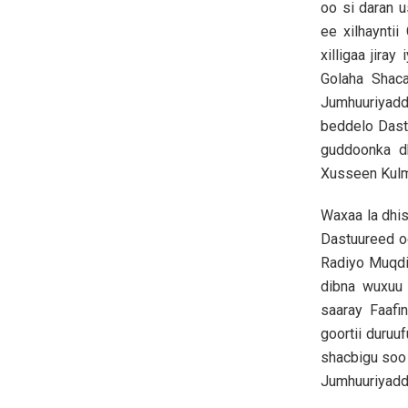
oo si daran 
ee xilhaynti
xilligaa jira
Golaha Shaca
Jumhuuriyadd
beddelo Dastu
guddoonka d
Xusseen Kulm
Waxaa la dhi
Dastuureed o
Radiyo Muqdi
dibna wuxuu 
saaray Faafi
goortii duru
shacbigu soo
Jumhuuriyadd