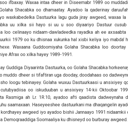
usoo ifbaxay. Waxaa intaa dheer in Diseemabr 1989 oo muddadi
i Golaha Shacabka oo dhamaatay. Ayadoo la qaderinay daruufa
y iyo waxkabedelka Dastuurka lagu guda jiray awgeed, waxaa la
bka uu xilka sii hayo si uu u soo diyaariyo Dastuur cusu
a loo celinaayo nidaam-dawladeedka rayadka ah ee axsaabta 
urkii 1979 oo ku dhisnaa xukunka hal xisbi keliya iyo mabda’
hexe. Waxaana Guddoomiyaha Golaha Shacabka loo doortay
iye Afrax oo xilka hayey 1989-1991.
say Guddiga Diyaarinta Dastuurka, oo Golaha Shacabka horkeena
o muddo dheer si tifaftiran uga dooday, doodahaas oo dadweynu
sho loogu tebinayey. Golaha wuxuu Dastuurkaasi u ansixiyey 
cutubyadiisa oo iskuduuban u ansixiyey 14-kii Oktoobar 19
nta Rasmiga ah Lr. 1R.10, ayadoo afti qaadista dadweynaha d
ufuhu saamaxaan. Haseyeeshee dastuurkani ma dhaqangelin aya
 kordhayey awgeed iyo ayadoo bishii Jannaayo 1991 nidaamkii
a Demoqraaddiga Soomaaliya ku dhisneyd oo burburay awgeed.