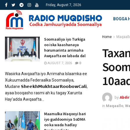
Friday, August 7, 2026
BOGGA 
Home
Maqaall
Soomaaliya iyo Turkiga
oo iska kaashanaya
Taxan
horumarinta arrimaha
Awqaafta ee labada dal
Sooma
AUGUST 7, 2026
0
Wasiirka Awqaafta iyo Arrimaha Islaamka ee
10aad
Xukuumadda Federaalka Soomaaliya,
Mudane 𝗦𝗵𝗲𝗲𝗸𝗵𝗠𝘂𝗸𝗵𝘁𝗮𝗮𝗿𝗥𝗼𝗼𝗯𝗼𝘄𝗖𝗮𝗹𝗶,
ayaa booqasho rasmi ah ku tagay Xarunta
by
Abdi
Hay’adda Awqaafta...
in
Maqaallo
,
Wa
Maamulka Waqooyi bari
iyo guddoomiya SoDMA
oo ka wada hadlay