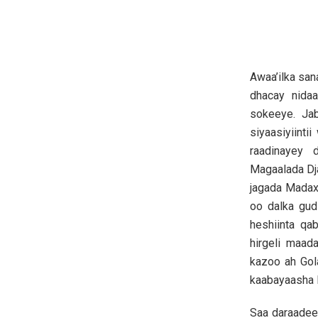
Awaa’ilka sa
dhacay nidaa
sokeeye. Jab
siyaasiyiint
raadinayey 
Magaalada Dja
jagada Madax
oo dalka gudi
heshiinta qa
hirgeli maad
kazoo ah Gol
kaabayaasha 
Saa daraadee