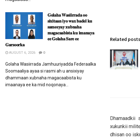
𝐆𝐨𝐥𝐚𝐡𝐚 𝐖𝐚𝐬𝐢𝐢𝐫𝐫𝐚𝐝𝐚 𝐨𝐨
𝐬𝐢𝐱𝐢𝐭𝐚𝐚𝐧 𝐢𝐲𝐨 𝐰𝐚𝐱 𝐛𝐚𝐝𝐞𝐥 𝐤𝐮
𝐬𝐚𝐦𝐞𝐞𝐲𝐚𝐲 𝐱𝐮𝐛𝐧𝐚𝐡𝐚
𝐦𝐚𝐠𝐚𝐜𝐚𝐚𝐛𝐢𝐬𝐭𝐚 𝐤𝐮 𝐢𝐦𝐚𝐧𝐚𝐲𝐚
𝐞𝐞 𝐆𝐨𝐥𝐚𝐡𝐚 𝐒𝐚𝐫𝐞 𝐞𝐞
Related post
𝐆𝐚𝐫𝐬𝐨𝐨𝐫𝐤𝐚
AUGUST 6, 2026
0
Golaha Wasiirrada Jamhuuriyadda Federaalka
Soomaaliya ayaa si rasmi ah u ansixiyay
dhammaan xubnaha magacaabista ku
imaanaya ee ka mid noqonaya...
Dhamaadkii 
xukunkii milit
dhisan oo isk