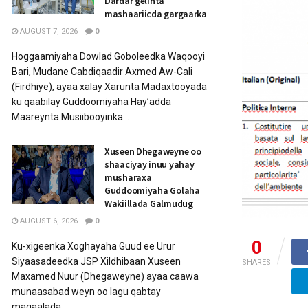
Dardar gelinta
mashaariicda gargaarka
AUGUST 7, 2026
0
Hoggaamiyaha Dowlad Goboleedka Waqooyi
Bari, Mudane Cabdiqaadir Axmed Aw-Cali
(Firdhiye), ayaa xalay Xarunta Madaxtooyada
ku qaabilay Guddoomiyaha Hay’adda
Maareynta Musiibooyinka...
Xuseen Dhegaweyne oo
shaaciyay inuu yahay
musharaxa
Guddoomiyaha Golaha
Wakiillada Galmudug
AUGUST 6, 2026
0
0
Ku-xigeenka Xoghayaha Guud ee Urur
Siyaasadeedka JSP Xildhibaan Xuseen
SHARES
Maxamed Nuur (Dhegaweyne) ayaa caawa
munaasabad weyn oo lagu qabtay
magaalada...