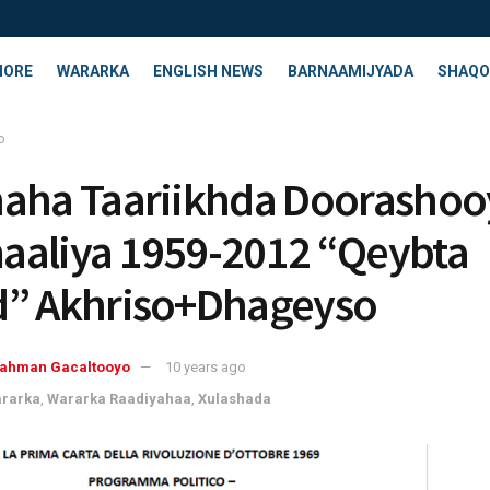
HORE
WARARKA
ENGLISH NEWS
BARNAAMIJYADA
SHAQO
o
aha Taariikhda Doorashoo
aliya 1959-2012 “Qeybta
” Akhriso+Dhageyso
rahman Gacaltooyo
10 years ago
rarka
,
Wararka Raadiyahaa
,
Xulashada