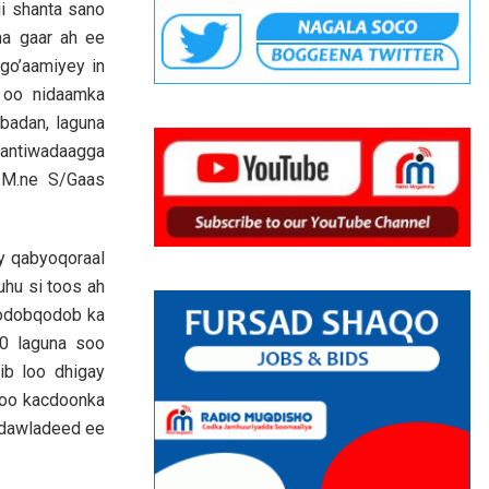
i shanta sano
ha gaar ah ee
 go’aamiyey in
b oo nidaamka
badan, laguna
 hantiwadaagga
 M.ne S/Gaas
y qabyoqoraal
hu si toos ah
qodobqodob ka
90 laguna soo
ib loo dhigay
doo kacdoonka
 dawladeed ee