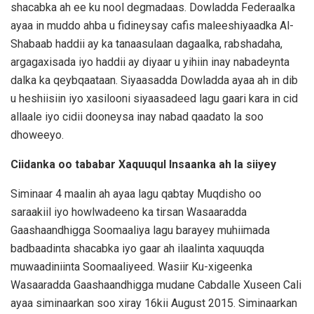
shacabka ah ee ku nool degmadaas. Dowladda Federaalka
ayaa in muddo ahba u fidineysay cafis maleeshiyaadka Al-
Shabaab haddii ay ka tanaasulaan dagaalka, rabshadaha,
argagaxisada iyo haddii ay diyaar u yihiin inay nabadeynta
dalka ka qeybqaataan. Siyaasadda Dowladda ayaa ah in dib
u heshiisiin iyo xasilooni siyaasadeed lagu gaari kara in cid
allaale iyo cidii dooneysa inay nabad qaadato la soo
dhoweeyo.
Ciidanka oo tababar Xaquuqul Insaanka ah la siiyey
Siminaar 4 maalin ah ayaa lagu qabtay Muqdisho oo
saraakiil iyo howlwadeeno ka tirsan Wasaaradda
Gaashaandhigga Soomaaliya lagu barayey muhiimada
badbaadinta shacabka iyo gaar ah ilaalinta xaquuqda
muwaadiniinta Soomaaliyeed. Wasiir Ku-xigeenka
Wasaaradda Gaashaandhigga mudane Cabdalle Xuseen Cali
ayaa siminaarkan soo xiray 16kii August 2015. Siminaarkan