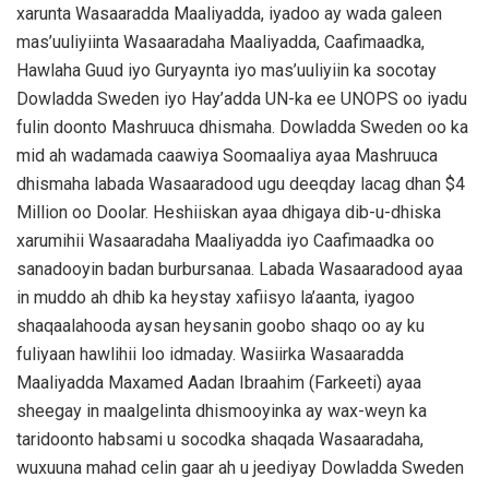
xarunta Wasaaradda Maaliyadda, iyadoo ay wada galeen
mas’uuliyiinta Wasaaradaha Maaliyadda, Caafimaadka,
Hawlaha Guud iyo Guryaynta iyo mas’uuliyiin ka socotay
Dowladda Sweden iyo Hay’adda UN-ka ee UNOPS oo iyadu
fulin doonto Mashruuca dhismaha. Dowladda Sweden oo ka
mid ah wadamada caawiya Soomaaliya ayaa Mashruuca
dhismaha labada Wasaaradood ugu deeqday lacag dhan $4
Million oo Doolar. Heshiiskan ayaa dhigaya dib-u-dhiska
xarumihii Wasaaradaha Maaliyadda iyo Caafimaadka oo
sanadooyin badan burbursanaa. Labada Wasaaradood ayaa
in muddo ah dhib ka heystay xafiisyo la’aanta, iyagoo
shaqaalahooda aysan heysanin goobo shaqo oo ay ku
fuliyaan hawlihii loo idmaday. Wasiirka Wasaaradda
Maaliyadda Maxamed Aadan Ibraahim (Farkeeti) ayaa
sheegay in maalgelinta dhismooyinka ay wax-weyn ka
taridoonto habsami u socodka shaqada Wasaaradaha,
wuxuuna mahad celin gaar ah u jeediyay Dowladda Sweden