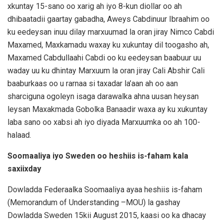
xkuntay 15-sano oo xarig ah iyo 8-kun diollar oo ah
dhibaatadii gaartay gabadha, Aweys Cabdinuur Ibraahim oo
ku eedeysan inuu dilay marxuumad la oran jiray Nimco Cabdi
Maxamed, Maxkamadu waxay ku xukuntay dil toogasho ah,
Maxamed Cabdullaahi Cabdi oo ku eedeysan baabuur uu
waday uu ku dhintay Marxuum la oran jiray Cali Abshir Cali
baaburkaas oo u rarnaa si taxadar la’aan ah oo aan
sharciguna ogoleyn isaga darawalka ahna uusan heysan
leysan Maxakmada Gobolka Banaadir waxa ay ku xukuntay
laba sano oo xabsi ah iyo diyada Marxuumka oo ah 100-
halaad.
Soomaaliya iyo Sweden oo heshiis is-faham kala
saxiixday
Dowladda Federaalka Soomaaliya ayaa heshiis is-faham
(Memorandum of Understanding –MOU) la gashay
Dowladda Sweden 15kii August 2015, kaasi oo ka dhacay