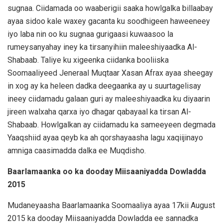
sugnaa. Ciidamada oo waaberigii saaka howlgalka billaabay
ayaa sidoo kale waxey gacanta ku soodhigeen haweeneey
iyo laba nin oo ku sugnaa gurigaasi kuwaasoo la
rumeysanyahay iney ka tirsanyihiin maleeshiyaadka Al-
Shabaab. Taliye ku xigeenka ciidanka booliiska
Soomaaliyeed Jeneraal Muqtaar Xasan Afrax ayaa sheegay
in xog ay ka heleen dadka deegaanka ay u suurtagelisay
ineey ciidamadu galaan guri ay maleeshiyaadka ku diyaarin
jireen walxaha qarxa iyo dhagar qabayaal ka tirsan Al-
Shabaab. Howlgalkan ay ciidamadu ka sameeyeen degmada
Yaaqshiid ayaa qeyb ka ah qorshayaasha lagu xaqiijinayo
amniga caasimadda dalka ee Muqdisho.
Baarlamaanka oo ka dooday Miisaaniyadda Dowladda
2015
Mudaneyaasha Baarlamaanka Soomaaliya ayaa 17kii August
2015 ka dooday Miisaaniyadda Dowladda ee sannadka