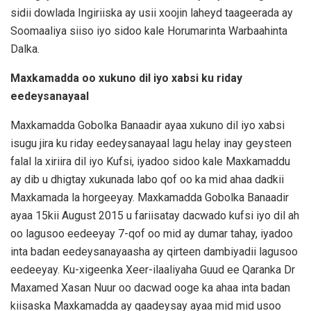
sidii dowlada Ingiriiska ay usii xoojin laheyd taageerada ay
Soomaaliya siiso iyo sidoo kale Horumarinta Warbaahinta
Dalka.
Maxkamadda oo xukuno dil iyo xabsi ku riday
eedeysanayaal
Maxkamadda Gobolka Banaadir ayaa xukuno dil iyo xabsi
isugu jira ku riday eedeysanayaal lagu helay inay geysteen
falal la xiriira dil iyo Kufsi, iyadoo sidoo kale Maxkamaddu
ay dib u dhigtay xukunada labo qof oo ka mid ahaa dadkii
Maxkamada la horgeeyay. Maxkamadda Gobolka Banaadir
ayaa 15kii August 2015 u fariisatay dacwado kufsi iyo dil ah
oo lagusoo eedeeyay 7-qof oo mid ay dumar tahay, iyadoo
inta badan eedeysanayaasha ay qirteen dambiyadii lagusoo
eedeeyay. Ku-xigeenka Xeer-ilaaliyaha Guud ee Qaranka Dr
Maxamed Xasan Nuur oo dacwad ooge ka ahaa inta badan
kiisaska Maxkamadda ay qaadeysay ayaa mid mid usoo