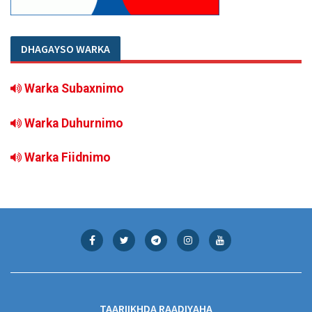
DHAGAYSO WARKA
Warka Subaxnimo
Warka Duhurnimo
Warka Fiidnimo
TAARIIKHDA RAADIYAHA