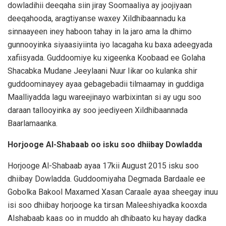
dowladihii deeqaha siin jiray Soomaaliya ay joojiyaan
deeqahooda, aragtiyanse waxey Xildhibaannadu ka
sinnaayeen iney haboon tahay in la jaro ama la dhimo
gunnooyinka siyaasiyiinta iyo lacagaha ku baxa adeegyada
xafiisyada. Guddoomiye ku xigeenka Koobaad ee Golaha
Shacabka Mudane Jeeylaani Nuur Iikar oo kulanka shir
guddoominayey ayaa gebagebadii tilmaamay in guddiga
Maalliyadda lagu wareejinayo warbixintan si ay ugu soo
daraan tallooyinka ay soo jeediyeen Xildhibaannada
Baarlamaanka.
Horjooge Al-Shabaab oo isku soo dhiibay Dowladda
Horjooge Al-Shabaab ayaa 17kii August 2015 isku soo
dhiibay Dowladda. Guddoomiyaha Degmada Bardaale ee
Gobolka Bakool Maxamed Xasan Caraale ayaa sheegay inuu
isi soo dhiibay horjooge ka tirsan Maleeshiyadka kooxda
Alshabaab kaas oo in muddo ah dhibaato ku hayay dadka