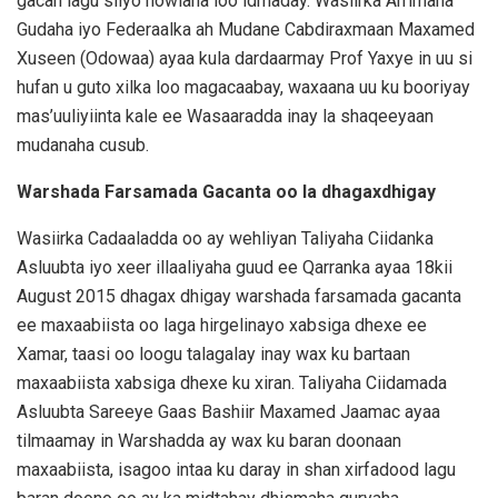
gacan lagu siiyo howlaha loo idmaday. Wasiirka Arrimaha
Gudaha iyo Federaalka ah Mudane Cabdiraxmaan Maxamed
Xuseen (Odowaa) ayaa kula dardaarmay Prof Yaxye in uu si
hufan u guto xilka loo magacaabay, waxaana uu ku booriyay
mas’uuliyiinta kale ee Wasaaradda inay la shaqeeyaan
mudanaha cusub.
Warshada Farsamada Gacanta oo la dhagaxdhigay
Wasiirka Cadaaladda oo ay wehliyan Taliyaha Ciidanka
Asluubta iyo xeer illaaliyaha guud ee Qarranka ayaa 18kii
August 2015 dhagax dhigay warshada farsamada gacanta
ee maxaabiista oo laga hirgelinayo xabsiga dhexe ee
Xamar, taasi oo loogu talagalay inay wax ku bartaan
maxaabiista xabsiga dhexe ku xiran. Taliyaha Ciidamada
Asluubta Sareeye Gaas Bashiir Maxamed Jaamac ayaa
tilmaamay in Warshadda ay wax ku baran doonaan
maxaabiista, isagoo intaa ku daray in shan xirfadood lagu