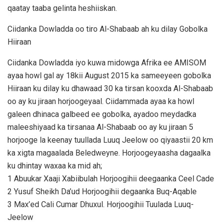
qaatay taaba gelinta heshiiskan.
Ciidanka Dowladda oo tiro Al-Shabaab ah ku dilay Gobolka
Hiiraan
Ciidanka Dowladda iyo kuwa midowga Afrika ee AMISOM
ayaa howl gal ay 18kii August 2015 ka sameeyeen gobolka
Hiiraan ku dilay ku dhawaad 30 ka tirsan kooxda Al-Shabaab
oo ay ku jiraan horjoogeyaal. Ciidammada ayaa ka howl
galeen dhinaca galbeed ee gobolka, ayadoo meydadka
maleeshiyaad ka tirsanaa Al-Shabaab oo ay ku jiraan 5
horjooge la keenay tuullada Luuq Jeelow oo qiyaastii 20 km
ka xigta magaalada Beledweyne. Horjoogeyaasha dagaalka
ku dhintay waxaa ka mid ah;
1 Abuukar Xaaji Xabiibulah Horjoogihii deegaanka Ceel Cade
2 Yusuf Sheikh Da’ud Horjoogihii degaanka Buq-Aqable
3 Max’ed Cali Cumar Dhuxul. Horjoogihii Tuulada Luuq-
Jeelow