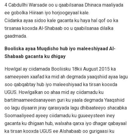
4 Cabdullhi Warsade oo u qaabilsanaa Dhinaca maaliyada
ee gobolka Hiiraan iyo horjoogeyaal kale.
Ciidanka ayaa sidoo kale gacanta ku haya hal qof oo ka
tirsanaa kooxda Al-Shabaab oo u qaabilsanaa dilalka
gaadmada.
Booliska ayaa Muqdisho hub iyo maleeshiyaad Al-
Shabaab gacanta ku dhigay
Howlgal ay ciidamada Booliisku 18kii August 2015 ka
sameeyeen xaafad ka mid ah degmada yaaqshiid ayaa lagu
soo qabqabtay hub iyo maleeshiyaad ka tirsan kooxda
UGUS. Howlgalkan oo ahaa mid ay ciidamadu ku
bartilmaameedsanayeen guri ku yaala degmada Yaaqshiid
oo lagu diyaarin jiray qaraxyada lagu dhibaateeyo shacabka
Soomaaliyeed ayeey ciidamadu ku guueeysteen iney
gacanta ku dhigaan hub, walxaha qarxa iyo dhagar qabayaal
ka tirsan kooxda UGUS ee Alshabaab oo gurigaasi ku