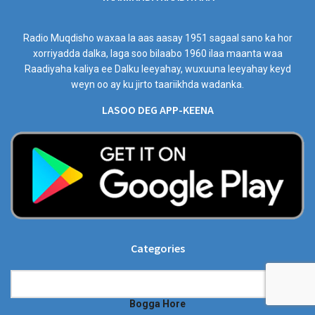
Radio Muqdisho waxaa la aas aasay 1951 sagaal sano ka hor
xorriyadda dalka, laga soo bilaabo 1960 ilaa maanta waa
Raadiyaha kaliya ee Dalku leeyahay, wuxuuna leeyahay keyd
weyn oo ay ku jirto taariikhda wadanka.
LASOO DEG APP-KEENA
Categories
Categories
Bogga Hore