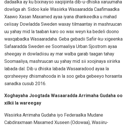
dadaalka ay ku bixinayso xaqiijiinta dib-u-dhiska xaruumaha
dowliga ah. Sidoo kale Wasiirka Wasaaradda Caafimaadka
Xaawo Xasan Maxamed ayaa iyana dhankeedka u mahad
celisay Dowladda Sweden waxay tilmaantay in mashruucan
uu yahay mid la taaban karo oo wax weyn ka bedeli doono
waxqabadka Wasaaradaha. Geba gebadii Safiir-ku-xigeenka
Safaaradda Sweden ee Soomaaliya Urban Sjostrom ayaa
sheegay in dowladiisu ay mar walba garab taagan tahay
Soomaaliya, mashruucan uu yahay mid sii xoojinaya xiriirka
labada dal. Dib u dhiska labada Wasaaradood ayaa la
qorsheeyey dhismahooda in la soo geba gebeeyo horaanta
sanadka cusub 2016.
Xoghayaha Joogtada Wasaaradda Arrimaha Gudaha oo
xilkii la wareegay
Wasiirka Arrimaha Gudaha iyo Federaalka Mudane
Cabdiraxmaan Maxamed Xuseen (Odowaa), Wasiiru-