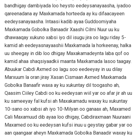
bandhigay dambiyada loo heysto eedeysanayaasha, iyadoo
qareenadana ay Maxkamada horteeda ay ku difaacayeen
eedeysanayaasha. Intaasi kadib ayaa Guddoomiyaha
Maxkamada Gobolka Banaadir Xaashi Cilmi Nuur uu ku
dhawaaqay xukuno xabsi iyo dil isugu jira oo lagu riday 5-
kamid ah eedeyasnayaashii Maxkamada la horkeenay, halka
uu sheegay in dib loo dhigay Maxakamadeynta laba qof oo
kamid ahaa shaqsiyaadkii maanta Maxkamada lasoo taagay.
Abuukar Cabdi Axmed oo lagu soo eedeeyay in uu dilay
Marxuum la oran jiray Xasan Cismaan Axmed Maxkamada
Gobolka Banaafir waxa ay ku xukuntay dil toogasho ah,
Qaasim Ciiley Cabdi oo ku eedeysan wiil yar oo afar jir ah uu
ku sameeyay fal kufsi ah Maxakamadu waxay ku xukuntay
10-sano oo xabsi ah iyo 10-Milyan oo ganaax ah, Maxamed
Cali Maxamuud dib ayaa loo dhigay, Cabdiraxmaan Nuuraani
Maxamed oo ku eedeysan kufsi inuu u geystay gabar yar oo
aan qaangaar aheyn Maxkamada Gobolka Banaadir waxay ku