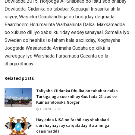
Dowladda 2015, Horjooge Al-Shabaab oo isku soo dhiibay
Dowladda, Ciidanka oo tababar Xaquuqul Insaanka ah la
siiyey, Wasiirka Gaashandhiga oo booqday degmada
Baardheere,Horumarinta Warbaahinta Dalka, Maxkamadda
oo xukuno dil iyo xabsi ku riday eedeysanayaal, Somalia iyo
Sweden oo heshiis is-faham kala saxiixday, Xoghayaha
Joogtada Wasaaradda Arrimaha Gudaha oo xilkii la
wareegay iyo Warshada Farsamada Gacanta oo la
dhagaxdhigay.
Related posts
Taliyaha Ciidanka Dhulka oo tababar dalka
Turkiga ugu soo xidhay Guutada 21-aad ee
Kumaandooska Gorgor
AUGUST 8, 2026
Hay’adda NISA oo fashilisay shabakad
qorshaynaysay carqaladaynta amniga
caasimadda