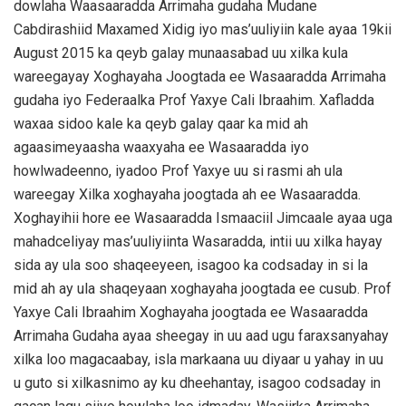
dowlaha Waasaaradda Arrimaha gudaha Mudane
Cabdirashiid Maxamed Xidig iyo mas’uuliyiin kale ayaa 19kii
August 2015 ka qeyb galay munaasabad uu xilka kula
wareegayay Xoghayaha Joogtada ee Wasaaradda Arrimaha
gudaha iyo Federaalka Prof Yaxye Cali Ibraahim. Xafladda
waxaa sidoo kale ka qeyb galay qaar ka mid ah
agaasimeyaasha waaxyaha ee Wasaaradda iyo
howlwadeenno, iyadoo Prof Yaxye uu si rasmi ah ula
wareegay Xilka xoghayaha joogtada ah ee Wasaaradda.
Xoghayihii hore ee Wasaaradda Ismaaciil Jimcaale ayaa uga
mahadceliyay mas’uuliyiinta Wasaradda, intii uu xilka hayay
sida ay ula soo shaqeeyeen, isagoo ka codsaday in si la
mid ah ay ula shaqeyaan xoghayaha joogtada ee cusub. Prof
Yaxye Cali Ibraahim Xoghayaha joogtada ee Wasaaradda
Arrimaha Gudaha ayaa sheegay in uu aad ugu faraxsanyahay
xilka loo magacaabay, isla markaana uu diyaar u yahay in uu
u guto si xilkasnimo ay ku dheehantay, isagoo codsaday in