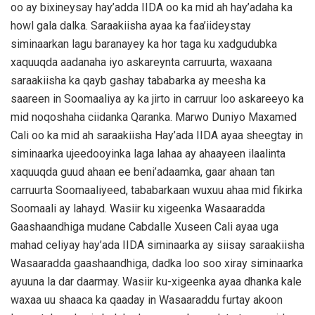
oo ay bixineysay hay’adda IIDA oo ka mid ah hay’adaha ka
howl gala dalka. Saraakiisha ayaa ka faa’iideystay
siminaarkan lagu baranayey ka hor taga ku xadgudubka
xaquuqda aadanaha iyo askareynta carruurta, waxaana
saraakiisha ka qayb gashay tababarka ay meesha ka
saareen in Soomaaliya ay ka jirto in carruur loo askareeyo ka
mid noqoshaha ciidanka Qaranka. Marwo Duniyo Maxamed
Cali oo ka mid ah saraakiisha Hay’ada IIDA ayaa sheegtay in
siminaarka ujeedooyinka laga lahaa ay ahaayeen ilaalinta
xaquuqda guud ahaan ee beni’adaamka, gaar ahaan tan
carruurta Soomaaliyeed, tababarkaan wuxuu ahaa mid fikirka
Soomaali ay lahayd. Wasiir ku xigeenka Wasaaradda
Gaashaandhiga mudane Cabdalle Xuseen Cali ayaa uga
mahad celiyay hay’ada IIDA siminaarka ay siisay saraakiisha
Wasaaradda gaashaandhiga, dadka loo soo xiray siminaarka
ayuuna la dar daarmay. Wasiir ku-xigeenka ayaa dhanka kale
waxaa uu shaaca ka qaaday in Wasaaraddu furtay akoon