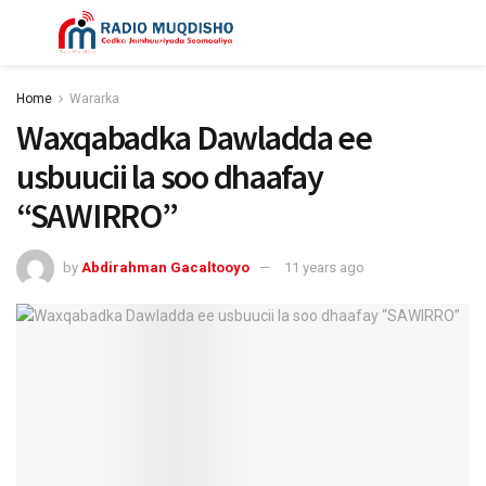
Home
Wararka
Waxqabadka Dawladda ee
usbuucii la soo dhaafay
“SAWIRRO”
by
Abdirahman Gacaltooyo
11 years ago