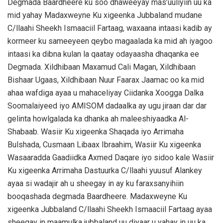
Degmada Baardheere ku soo dhaweeyay mas’uuliyiin uu ka
mid yahay Madaxweyne Ku xigeenka Jubbaland mudane
C/llaahi Sheekh Ismaaciil Fartaag, waxaana intaasi kadib ay
kormeer ku sameeyeen qeybo magaalada ka mid ah iyagoo
intaasi ka dibna kulan la qaatay odayaasha dhaqanka ee
Degmada. Xildhibaan Maxamud Cali Magan, Xildhibaan
Bishaar Ugaas, Xildhibaan Nuur Faarax Jaamac oo ka mid
ahaa wafdiga ayaa u mahaceliyay Ciidanka Xoogga Dalka
Soomalaiyeed iyo AMISOM dadaalka ay ugu jiraan dar dar
gelinta howlgalada ka dhanka ah maleeshiyaadka Al-
Shabaab. Wasiir Ku xigeenka Shaqada iyo Arrimaha
Bulshada, Cusmaan Libaax Ibraahim, Wasiir Ku xigeenka
Wasaaradda Gaadiidka Axmed Daqare iyo sidoo kale Wasiir
Ku xigeenka Arrimaha Dastuurka C/llaahi yuusuf Alankey
ayaa si wadajir ah u sheegay in ay ku faraxsanyihiin
booqashada degmada Baardheere. Madaxweyne Ku
xigeenka Jubbaland C/llaahi Sheekh Ismaaciil Fartaag ayaa
sheegay in maamulka jubbaland uu diyaar u yahay in uu ka