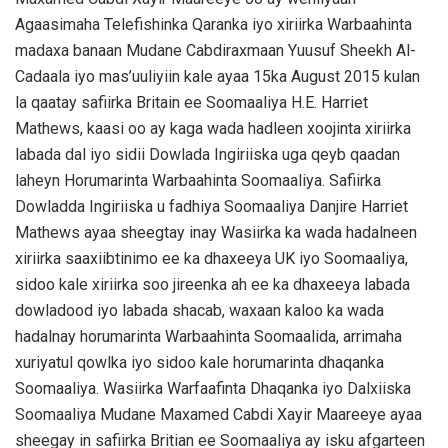
Agaasimaha Telefishinka Qaranka iyo xiriirka Warbaahinta
madaxa banaan Mudane Cabdiraxmaan Yuusuf Sheekh Al-
Cadaala iyo mas’uuliyiin kale ayaa 15ka August 2015 kulan
la qaatay safiirka Britain ee Soomaaliya H.E. Harriet
Mathews, kaasi oo ay kaga wada hadleen xoojinta xiriirka
labada dal iyo sidii Dowlada Ingiriiska uga qeyb qaadan
laheyn Horumarinta Warbaahinta Soomaaliya. Safiirka
Dowladda Ingiriiska u fadhiya Soomaaliya Danjire Harriet
Mathews ayaa sheegtay inay Wasiirka ka wada hadalneen
xiriirka saaxiibtinimo ee ka dhaxeeya UK iyo Soomaaliya,
sidoo kale xiriirka soo jireenka ah ee ka dhaxeeya labada
dowladood iyo labada shacab, waxaan kaloo ka wada
hadalnay horumarinta Warbaahinta Soomaalida, arrimaha
xuriyatul qowlka iyo sidoo kale horumarinta dhaqanka
Soomaaliya. Wasiirka Warfaafinta Dhaqanka iyo Dalxiiska
Soomaaliya Mudane Maxamed Cabdi Xayir Maareeye ayaa
sheegay in safiirka Britian ee Soomaaliya ay isku afgarteen