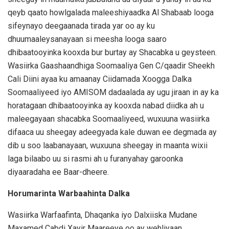
qeyb qaato howlgalada maleeshiyaadka Al Shabaab looga
sifeynayo deegaanada tirada yar oo ay ku
dhuumaaleysanayaan si meesha looga saaro
dhibaatooyinka kooxda bur burtay ay Shacabka u geysteen.
Wasiirka Gaashaandhiga Soomaaliya Gen C/qaadir Sheekh
Cali Diini ayaa ku amaanay Ciidamada Xoogga Dalka
Soomaaliyeed iyo AMISOM dadaalada ay ugu jiraan in ay ka
horatagaan dhibaatooyinka ay kooxda nabad diidka ah u
maleegayaan shacabka Soomaaliyeed, wuxuuna wasiirka
difaaca uu sheegay adeegyada kale duwan ee degmada ay
dib u soo laabanayaan, wuxuuna sheegay in maanta wixii
laga bilaabo uu si rasmi ah u furanyahay garoonka
diyaaradaha ee Baar-dheere.
Horumarinta Warbaahinta Dalka
Wasiirka Warfaafinta, Dhaqanka iyo Dalxiiska Mudane
Maxamed Cabdi Xayir Maareeye oo ay wehliyaan