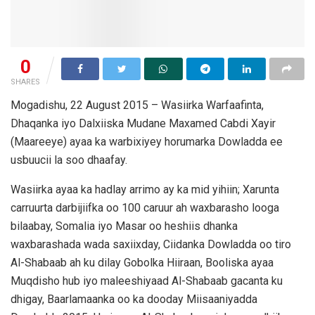
0
SHARES
Mogadishu, 22 August 2015 – Wasiirka Warfaafinta,
Dhaqanka iyo Dalxiiska Mudane Maxamed Cabdi Xayir
(Maareeye) ayaa ka warbixiyey horumarka Dowladda ee
usbuucii la soo dhaafay.
Wasiirka ayaa ka hadlay arrimo ay ka mid yihiin; Xarunta
carruurta darbijiifka oo 100 caruur ah waxbarasho looga
bilaabay, Somalia iyo Masar oo heshiis dhanka
waxbarashada wada saxiixday, Ciidanka Dowladda oo tiro
Al-Shabaab ah ku dilay Gobolka Hiiraan, Booliska ayaa
Muqdisho hub iyo maleeshiyaad Al-Shabaab gacanta ku
dhigay, Baarlamaanka oo ka dooday Miisaaniyadda