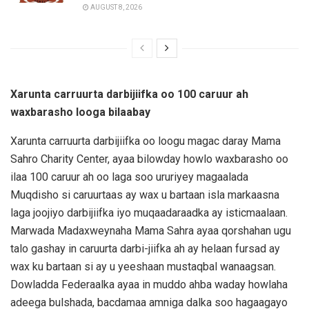
AUGUST 8, 2026
Xarunta carruurta darbijiifka oo 100 caruur ah
waxbarasho looga bilaabay
Xarunta carruurta darbijiifka oo loogu magac daray Mama
Sahro Charity Center, ayaa bilowday howlo waxbarasho oo
ilaa 100 caruur ah oo laga soo ururiyey magaalada
Muqdisho si caruurtaas ay wax u bartaan isla markaasna
laga joojiyo darbijiifka iyo muqaadaraadka ay isticmaalaan.
Marwada Madaxweynaha Mama Sahra ayaa qorshahan ugu
talo gashay in caruurta darbi-jiifka ah ay helaan fursad ay
wax ku bartaan si ay u yeeshaan mustaqbal wanaagsan.
Dowladda Federaalka ayaa in muddo ahba waday howlaha
adeega bulshada, bacdamaa amniga dalka soo hagaagayo