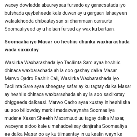
waxey dowladda abuureysaa fursado ay ganacsatada iyo
bulshada qeybaheeda kala duwan ay u gargaari lahaayeen
walaalahooda dhibaateysan si dhammaan carruurta
Soomaaliyeed ay u helaan fursad ay wax ku bartaan.
Soomaalia iyo Masar oo heshiis dhanka waxbarashada
wada saxiixday
Wasiirka Waxbarashada iyo Tacliinta Sare ayaa heshiis
dhinaca waxbarashada ah la soo gashay dalka Masar.
Marwo Qadro Bashiir Cali, Wasiirka Waxbarashada iyo
Tacliinta Sare ayaa sheegtay safar ay ku tagtay dalka Masar
ay heshiis dhinaca waxbarashada ah ay la soo saxiixatay
dhiggeeda dalkaasi. Marwo Qadro ayaa xustay in heshiiska
uu soo billowday markii madaxweynaha Soomaaliya
mudane Xasan Sheekh Maxamuud uu tagay dalka Masar,
waxeyna sidoo kale u mahadcelisay danjiraha Soomaaliya
ee dalka Masar oo ay ku tilmaantay in uu kaalin weyn ka