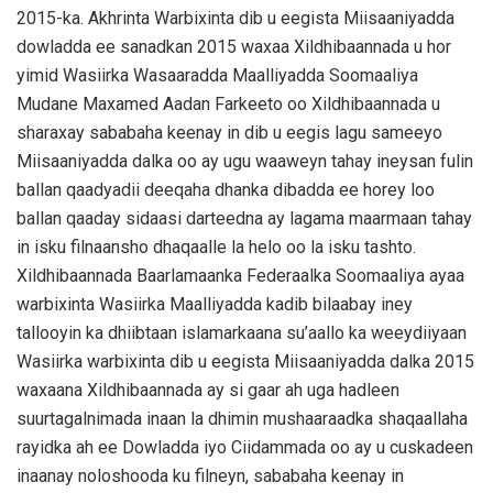
2015-ka. Akhrinta Warbixinta dib u eegista Miisaaniyadda
dowladda ee sanadkan 2015 waxaa Xildhibaannada u hor
yimid Wasiirka Wasaaradda Maalliyadda Soomaaliya
Mudane Maxamed Aadan Farkeeto oo Xildhibaannada u
sharaxay sababaha keenay in dib u eegis lagu sameeyo
Miisaaniyadda dalka oo ay ugu waaweyn tahay ineysan fulin
ballan qaadyadii deeqaha dhanka dibadda ee horey loo
ballan qaaday sidaasi darteedna ay lagama maarmaan tahay
in isku filnaansho dhaqaalle la helo oo la isku tashto.
Xildhibaannada Baarlamaanka Federaalka Soomaaliya ayaa
warbixinta Wasiirka Maalliyadda kadib bilaabay iney
tallooyin ka dhiibtaan islamarkaana su’aallo ka weeydiiyaan
Wasiirka warbixinta dib u eegista Miisaaniyadda dalka 2015
waxaana Xildhibaannada ay si gaar ah uga hadleen
suurtagalnimada inaan la dhimin mushaaraadka shaqaallaha
rayidka ah ee Dowladda iyo Ciidammada oo ay u cuskadeen
inaanay noloshooda ku filneyn, sababaha keenay in