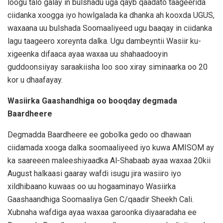
loogu talo galay in bulshadu uga qayb qaadato taageerida
ciidanka xoogga iyo howlgalada ka dhanka ah kooxda UGUS,
waxaana uu bulshada Soomaaliyeed ugu baaqay in ciidanka
lagu taageero xoreynta dalka. Ugu dambeyntii Wasiir ku-
xigeenka difaaca ayaa waxaa uu shahaadooyin
guddoonsiiyay saraakiisha loo soo xiray siminaarka oo 20
kor u dhaafayay.
Wasiirka Gaashandhiga oo booqday degmada
Baardheere
Degmadda Baardheere ee gobolka gedo oo dhawaan
ciidamada xooga dalka soomaaliyeed iyo kuwa AMISOM ay
ka saareeen maleeshiyaadka Al-Shabaab ayaa waxaa 20kii
August halkaasi gaaray wafdi isugu jira wasiiro iyo
xildhibaano kuwaas oo uu hogaaminayo Wasiirka
Gaashaandhiga Soomaaliya Gen C/qaadir Sheekh Cali.
Xubnaha wafdiga ayaa waxaa garoonka diyaaradaha ee