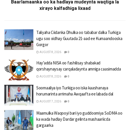
Baarlamaanka oo ka hadlaya mudeynta waqtiga la
xirayo kalfadhiga lixaad
Taliyaha Ciidanka Dhulka oo tababar dalka Turkiga
ugu soo xidhay Guutada 21-aad ee Kumaandooska
Gorgor
AUGUST 8, 2026
0
Hay’adda NISA oo fashilisay shabakad
qorshaynaysay carqaladaynta amniga caasimadda
AUGUST 8, 2026
0
Soomaaliya iyo Turkiga oo iska kaashanaya
horumarinta arrimaha Awqaafta ee labada dal
AUGUST 7, 2026
0
Maamulka Waqooyi bari iyo guddoomiya SoDMA oo
ka wada hadlay Dardar gelinta mashaariicda
gargaarka