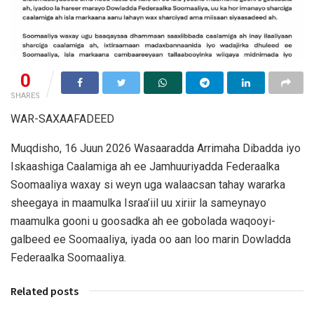
0
SHARES
WAR-SAXAAFADEED
Muqdisho, 16 Juun 2026 Wasaaradda Arrimaha Dibadda iyo
Iskaashiga Caalamiga ah ee Jamhuuriyadda Federaalka
Soomaaliya waxay si weyn uga walaacsan tahay wararka
sheegaya in maamulka Israa’iil uu xiriir la sameynayo
maamulka gooni u goosadka ah ee gobolada waqooyi-
galbeed ee Soomaaliya, iyada oo aan loo marin Dowladda
Federaalka Soomaaliya.
Related posts