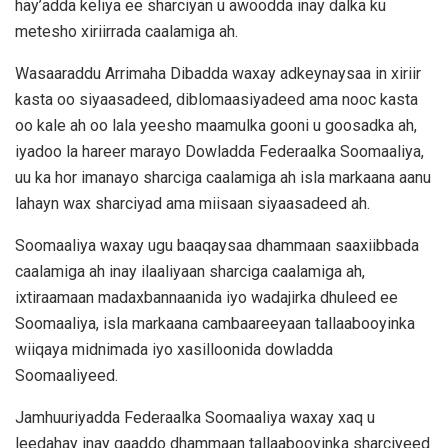
hay’adda keliya ee sharciyan u awoodda inay dalka ku
metesho xiriirrada caalamiga ah.
Wasaaraddu Arrimaha Dibadda waxay adkeynaysaa in xiriir
kasta oo siyaasadeed, diblomaasiyadeed ama nooc kasta
oo kale ah oo lala yeesho maamulka gooni u goosadka ah,
iyadoo la hareer marayo Dowladda Federaalka Soomaaliya,
uu ka hor imanayo sharciga caalamiga ah isla markaana aanu
lahayn wax sharciyad ama miisaan siyaasadeed ah.
Soomaaliya waxay ugu baaqaysaa dhammaan saaxiibbada
caalamiga ah inay ilaaliyaan sharciga caalamiga ah,
ixtiraamaan madaxbannaanida iyo wadajirka dhuleed ee
Soomaaliya, isla markaana cambaareeyaan tallaabooyinka
wiiqaya midnimada iyo xasilloonida dowladda
Soomaaliyeed.
Jamhuuriyadda Federaalka Soomaaliya waxay xaq u
leedahay inay qaaddo dhammaan tallaabooyinka sharciyeed