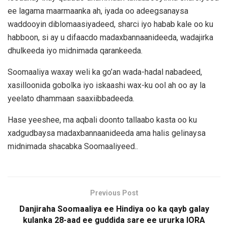
ee lagama maarmaanka ah, iyada oo adeegsanaysa
waddooyin diblomaasiyadeed, sharci iyo habab kale oo ku
habboon, si ay u difaacdo madaxbannaanideeda, wadajirka
dhulkeeda iyo midnimada qarankeeda.
Soomaaliya waxay weli ka go’an wada-hadal nabadeed,
xasilloonida gobolka iyo iskaashi wax-ku ool ah oo ay la
yeelato dhammaan saaxiibbadeeda.
Hase yeeshee, ma aqbali doonto tallaabo kasta oo ku
xadgudbaysa madaxbannaanideeda ama halis gelinaysa
midnimada shacabka Soomaaliyeed..
Previous Post
Danjiraha Soomaaliya ee Hindiya oo ka qayb galay
kulanka 28-aad ee guddida sare ee ururka IORA