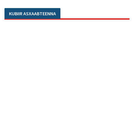
KUBIIR ASXAABTEENNA