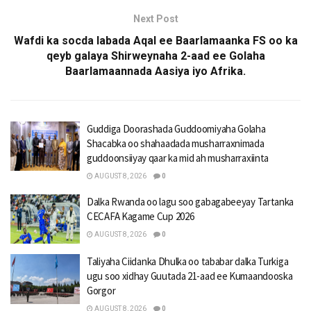
Next Post
Wafdi ka socda labada Aqal ee Baarlamaanka FS oo ka
qeyb galaya Shirweynaha 2-aad ee Golaha
Baarlamaannada Aasiya iyo Afrika.
Guddiga Doorashada Guddoomiyaha Golaha
Shacabka oo shahaadada musharraxnimada
guddoonsiiyay qaar ka mid ah musharraxiinta
AUGUST 8, 2026
0
Dalka Rwanda oo lagu soo gabagabeeyay Tartanka
CECAFA Kagame Cup 2026
AUGUST 8, 2026
0
Taliyaha Ciidanka Dhulka oo tababar dalka Turkiga
ugu soo xidhay Guutada 21-aad ee Kumaandooska
Gorgor
AUGUST 8, 2026
0