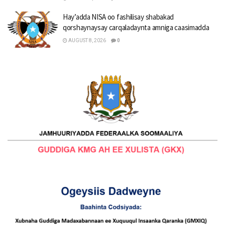
Hay’adda NISA oo fashilisay shabakad
qorshaynaysay carqaladaynta amniga caasimadda
AUGUST 8, 2026
0