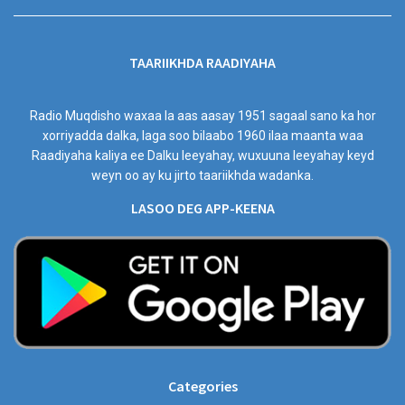
TAARIIKHDA RAADIYAHA
Radio Muqdisho waxaa la aas aasay 1951 sagaal sano ka hor
xorriyadda dalka, laga soo bilaabo 1960 ilaa maanta waa
Raadiyaha kaliya ee Dalku leeyahay, wuxuuna leeyahay keyd
weyn oo ay ku jirto taariikhda wadanka.
LASOO DEG APP-KEENA
Categories