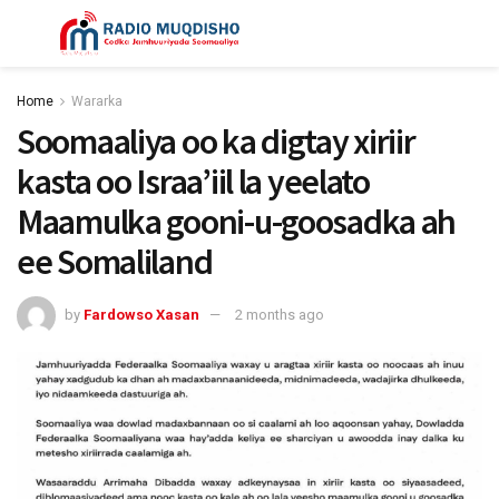
Home
Wararka
Soomaaliya oo ka digtay xiriir
kasta oo Israa’iil la yeelato
Maamulka gooni-u-goosadka ah
ee Somaliland
by
Fardowso Xasan
2 months ago