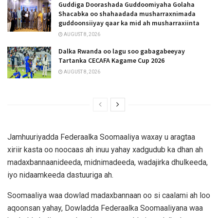
Guddiga Doorashada Guddoomiyaha Golaha
Shacabka oo shahaadada musharraxnimada
guddoonsiiyay qaar ka mid ah musharraxiinta
AUGUST 8, 2026
Dalka Rwanda oo lagu soo gabagabeeyay
Tartanka CECAFA Kagame Cup 2026
AUGUST 8, 2026
Jamhuuriyadda Federaalka Soomaaliya waxay u aragtaa
xiriir kasta oo noocaas ah inuu yahay xadgudub ka dhan ah
madaxbannaanideeda, midnimadeeda, wadajirka dhulkeeda,
iyo nidaamkeeda dastuuriga ah.
Soomaaliya waa dowlad madaxbannaan oo si caalami ah loo
aqoonsan yahay, Dowladda Federaalka Soomaaliyana waa